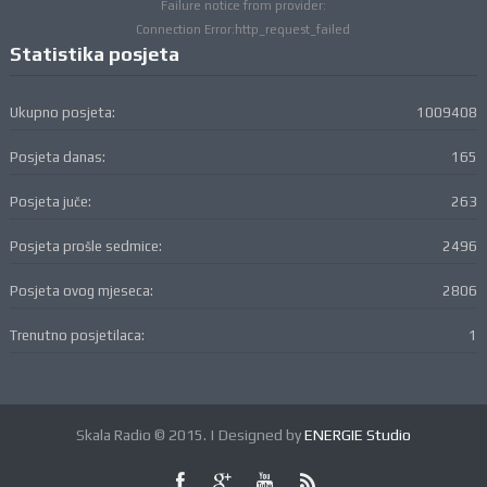
Failure notice from provider:
Connection Error:http_request_failed
Statistika posjeta
Ukupno posjeta:
1009408
Posjeta danas:
165
Posjeta juče:
263
Posjeta prošle sedmice:
2496
Posjeta ovog mjeseca:
2806
Trenutno posjetilaca:
1
Skala Radio © 2015. | Designed by
ENERGIE Studio