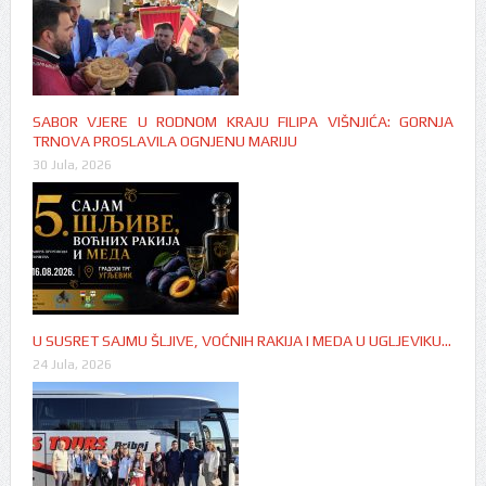
SABOR VJERE U RODNOM KRAJU FILIPA VIŠNJIĆA: GORNJA
TRNOVA PROSLAVILA OGNJENU MARIJU
30 Jula, 2026
U SUSRET SAJMU ŠLJIVE, VOĆNIH RAKIJA I MEDA U UGLJEVIKU…
24 Jula, 2026