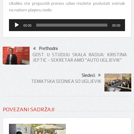
Ukoliko ste propustili prenos uživo možete poslušati snimak
na našem playeru ovde:
Audio
00:00
00:00
Player
Prethodni
GOST U STUDIJU SKALA RADIJA: KRISTINA
JEFTIĆ – SEKRETAR AMD “AUTO UGLJEVIK”
Sledeći
TEMATSKA SEDNICA SO UGLJEVIK
POVEZANI SADRŽAJI