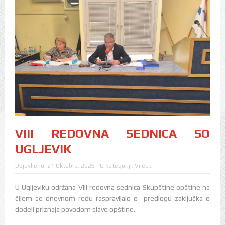
VIII REDOVNA SEDNICA SO
UGLJEVIK
Objavljeno:
21 Oktobra, 2025
U kategoriji:
Vijesti
U Ugljeviku održana VIII redovna sednica Skupštine opštine na
čijem se dnevnom redu raspravljalo o predlogu zaključka o
dodeli priznaja povodom slave opštine.