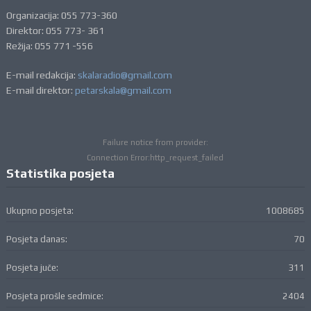
Organizacija: 055 773-360
Direktor: 055 773- 361
Režija: 055 771 -556
E-mail redakcija:
skalaradio@gmail.com
E-mail direktor:
petarskala@gmail.com
Failure notice from provider:
Connection Error:http_request_failed
Statistika posjeta
Ukupno posjeta:
1008685
Posjeta danas:
70
Posjeta juče:
311
Posjeta prošle sedmice:
2404