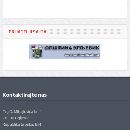
PRIJATELJI SAJTA
Kontaktirajte nas
Trg D. Mihajlovića br. 4
76330 Ugljevik
Republika Srpska, BiH