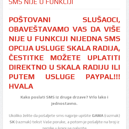
SMS NIJE U FUNKCIJI
POŠTOVANI SLUŠAOCI,
OBAVEŠTAVAMO VAS DA VIŠE
NIJE U FUNKCIJI NIJEDNA SMS
OPCIJA USLUGE SKALA RADIJA,
ČESTITKE MOŽETE UPLATITI
DIREKTNO U SKALA RADIJU ILI
PUTEM USLUGE PAYPAL!!!
HVALA
Kako poslati SMS iz druge drzave? Vrlo lako i
jednostavno.
Ukoliko želite da pošaljete sms najprije upišite
GAMA
(razmak)
SK
(razmak) tekst Vaše poruke, a potom je pošaljite na broj iz
zemlje u kojoj se nalazite.