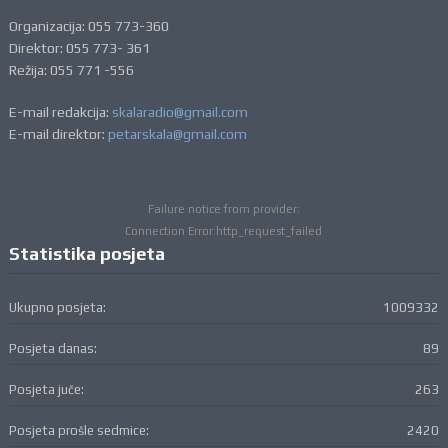
Organizacija: 055 773-360
Direktor: 055 773- 361
Režija: 055 771 -556
E-mail redakcija:
skalaradio@gmail.com
E-mail direktor:
petarskala@gmail.com
Failure notice from provider:
Connection Error:http_request_failed
Statistika posjeta
Ukupno posjeta:
1009332
Posjeta danas:
89
Posjeta juče:
263
Posjeta prošle sedmice:
2420