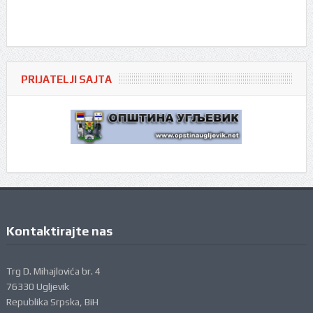
PRIJATELJI SAJTA
Kontaktirajte nas
Trg D. Mihajlovića br. 4
76330 Ugljevik
Republika Srpska, BiH