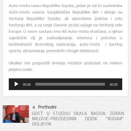
Auto-moto savez Republike Srpske, jedan je od tri naslednika
Auto-moto saveza Socijalističke Republike BiH i deluje na
teritoriji Republike Srpske, ali operativno pokriva i celu
teritoriju BiH, a za svoje članove pruža usluge na teritoriji cele
Evrope. U svom sastavu ima 46 Auto-moto društava, a njihov
zajednički cilj je zadovoljavanje interesa i potreba u
bezbednosti drumskog saobraćaja, auto-moto i karting
sporta, obrazovanja, privrednih i drugih delatnosti
Ukoliko ste propustili emisiju možete poslušati na našem
playeru ovde:
Audio
00:00
00:00
Player
Prethodni
GOST U STUDIJU SKALA RADIJA: ZORAN
MILOVIĆ-PREDSEDNIK DDDK “RUDAR”
UGLJEVIK