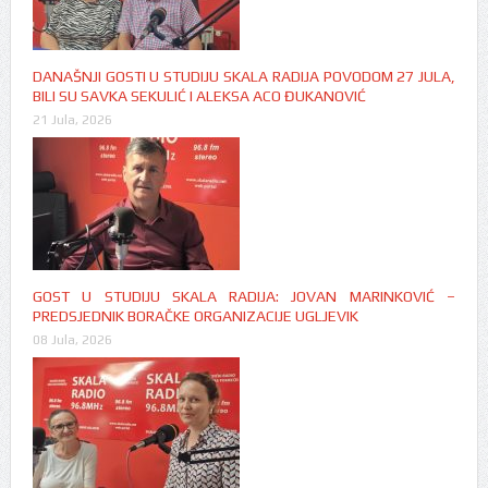
DANAŠNJI GOSTI U STUDIJU SKALA RADIJA POVODOM 27 JULA,
BILI SU SAVKA SEKULIĆ I ALEKSA ACO ĐUKANOVIĆ
21 Jula, 2026
GOST U STUDIJU SKALA RADIJA: JOVAN MARINKOVIĆ –
PREDSJEDNIK BORAČKE ORGANIZACIJE UGLJEVIK
08 Jula, 2026