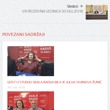
Sledeći
VIII REDOVNA SEDNICA SO UGLJEVIK
POVEZANI SADRŽAJI
GOST U STUDIJU SKALA RADIJA BILA JE JULIJA VOJINOVA ŽUNIĆ
28 Jula, 2026