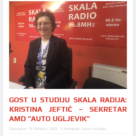
GOST U STUDIJU SKALA RADIJA:
KRISTINA JEFTIĆ – SEKRETAR
AMD “AUTO UGLJEVIK”
Objavljeno:
16 Oktobra, 2025
U kategoriji:
Gosti u studiju