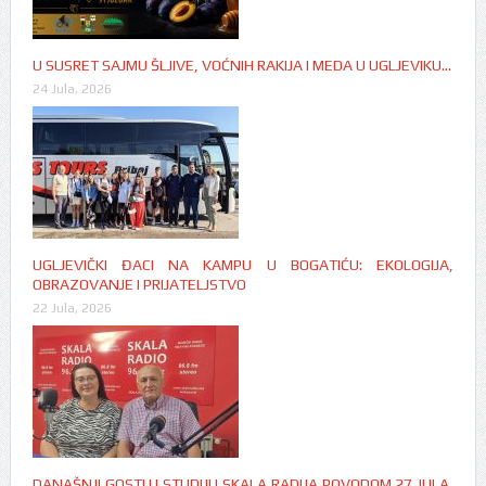
U SUSRET SAJMU ŠLJIVE, VOĆNIH RAKIJA I MEDA U UGLJEVIKU…
24 Jula, 2026
UGLJEVIČKI ĐACI NA KAMPU U BOGATIĆU: EKOLOGIJA,
OBRAZOVANJE I PRIJATELJSTVO
22 Jula, 2026
DANAŠNJI GOSTI U STUDIJU SKALA RADIJA POVODOM 27 JULA,