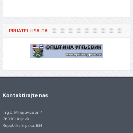
PRIJATELJI SAJTA
Kontaktirajte nas
Trg D. Mihajlovića br. 4
76330 Ugljevik
Republika Srpska, BiH