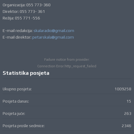
Organizacija: 055 773-360
Direktor: 055 773- 361
Režija: 055 771 -556
E-mail redakcija:
skalaradio@gmail.com
E-mail direktor:
petarskala@gmail.com
Failure notice from provider:
Connection Error:http_request_failed
Statistika posjeta
Ukupno posjeta:
1009258
Posjeta danas:
15
Posjeta juče:
263
Posjeta prošle sedmice:
2346