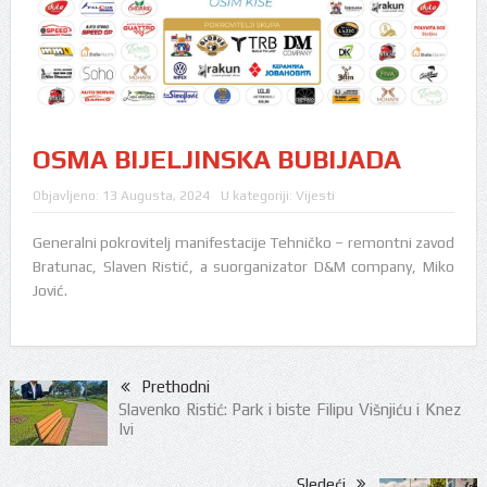
OSMA BIJELJINSKA BUBIJADA
Objavljeno:
13 Augusta, 2024
U kategoriji:
Vijesti
Generalni pokrovitelj manifestacije Tehničko – remontni zavod
Bratunac, Slaven Ristić, a suorganizator D&M company, Miko
Jović.
Prethodni
Slavenko Ristić: Park i biste Filipu Višnjiću i Knez
Ivi
Sledeći