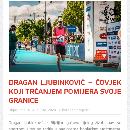
DRAGAN LJUBINKOVIĆ – ČOVJEK
KOJI TRČANJEM POMIJERA SVOJE
GRANICE
Objavljeno:
18 Augusta, 2024
U kategoriji:
Vijesti
Dragan Ljubinković iz Bijeljine gotovo cijelog života bavi se
sportom. Prvo se rodila ljubav prema borilačkim vještinama,