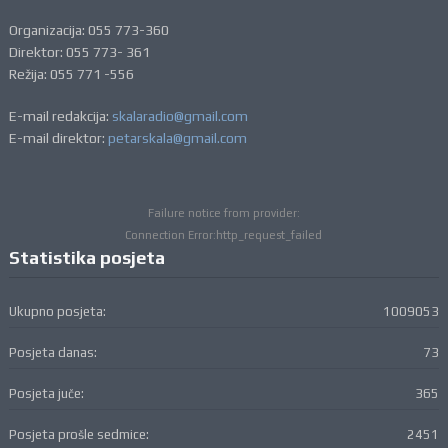
Organizacija: 055 773-360
Direktor: 055 773- 361
Režija: 055 771 -556
E-mail redakcija:
skalaradio@gmail.com
E-mail direktor:
petarskala@gmail.com
Failure notice from provider:
Connection Error:http_request_failed
Statistika posjeta
Ukupno posjeta:
1009053
Posjeta danas:
73
Posjeta juče:
365
Posjeta prošle sedmice:
2451