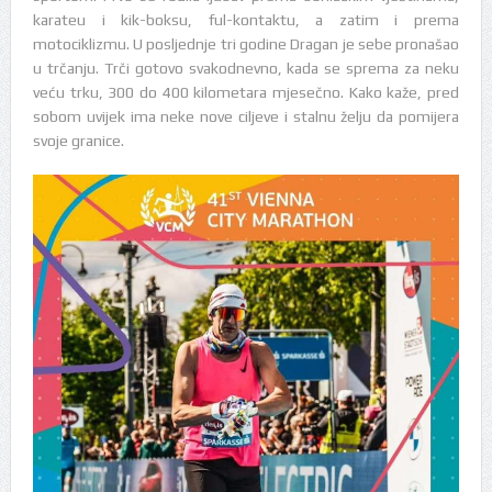
karateu i kik-boksu, ful-kontaktu, a zatim i prema
motociklizmu. U posljednje tri godine Dragan je sebe pronašao
u trčanju. Trči gotovo svakodnevno, kada se sprema za neku
veću trku, 300 do 400 kilometara mjesečno. Kako kaže, pred
sobom uvijek ima neke nove ciljeve i stalnu želju da pomijera
svoje granice.