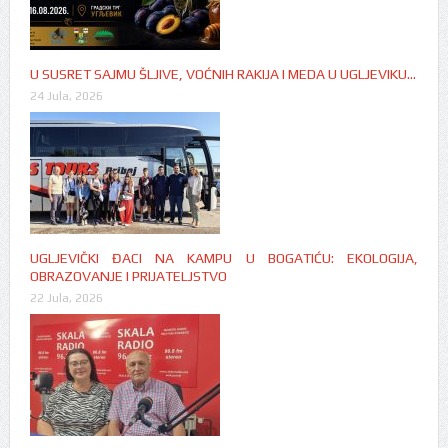
U SUSRET SAJMU ŠLJIVE, VOĆNIH RAKIJA I MEDA U UGLJEVIKU…
24 Jula, 2026
UGLJEVIČKI ĐACI NA KAMPU U BOGATIĆU: EKOLOGIJA,
OBRAZOVANJE I PRIJATELJSTVO
22 Jula, 2026