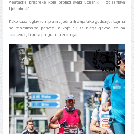
vještačke prepreke koje prolazi svaki učesnik – objašnjava
Ljubinković.
Kako kaže, uglavnom planira jednu ili dvije trke godišnje, kojima
se maksimalno posveti, a koje su za njega glavne, te na
osnovu njih pravi program treniranja.