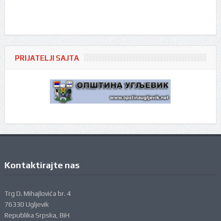
PRIJATELJI SAJTA
Kontaktirajte nas
Trg D. Mihajlovića br. 4
76330 Ugljevik
Republika Srpska, BiH