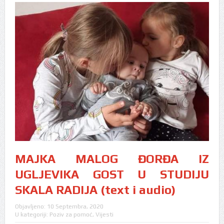
MAJKA MALOG ĐORĐA IZ
UGLJEVIKA GOST U STUDIJU
SKALA RADIJA (text i audio)
Objavljeno:
10 Septembra, 2020
U kategoriji:
Poziv za pomoć
,
Vijesti