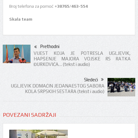
Broj telefona za pomoć
+38765/463-554
Skala team
Prethodni
VIJEST KOJA JE POTRESLA UGLJEVIK,
HAPŠENJE MAJORA VOJSKE RS RATKA
ĐURKOVIĆA… (tekst i audio)
Sledeći
UGLJEVIK DOMAĆIN JEDANAESTOG SABORA
KOLA SRPSKIH SESTARA (tekst i audio)
POVEZANI SADRŽAJI