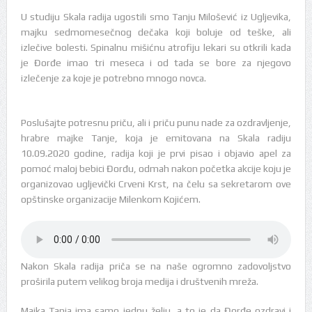
U studiju Skala radija ugostili smo Tanju Milošević iz Ugljevika,
majku sedmomesečnog dečaka koji boluje od teške, ali
izlečive bolesti. Spinalnu mišićnu atrofiju lekari su otkrili kada
je Đorđe imao tri meseca i od tada se bore za njegovo
izlečenje za koje je potrebno mnogo novca.
Poslušajte potresnu priču, ali i priču punu nade za ozdravljenje,
hrabre majke Tanje, koja je emitovana na Skala radiju
10.09.2020 godine, radija koji je prvi pisao i objavio apel za
pomoć maloj bebici Đorđu, odmah nakon početka akcije koju je
organizovao ugljevički Crveni Krst, na čelu sa sekretarom ove
opštinske organizacije Milenkom Kojićem.
Nakon Skala radija priča se na naše ogromno zadovoljstvo
proširila putem velikog broja medija i društvenih mreža.
Majka Tanja ima samo jednu želju, a to je da Đorđe ozdravi i