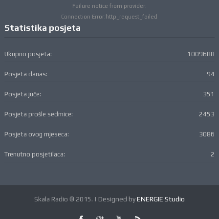
Failure notice from provider:
Connection Error:http_request_failed
Statistika posjeta
Ukupno posjeta:
1009688
Posjeta danas:
94
Posjeta juče:
351
Posjeta prošle sedmice:
2453
Posjeta ovog mjeseca:
3086
Trenutno posjetilaca:
2
Skala Radio © 2015. | Designed by
ENERGIE Studio