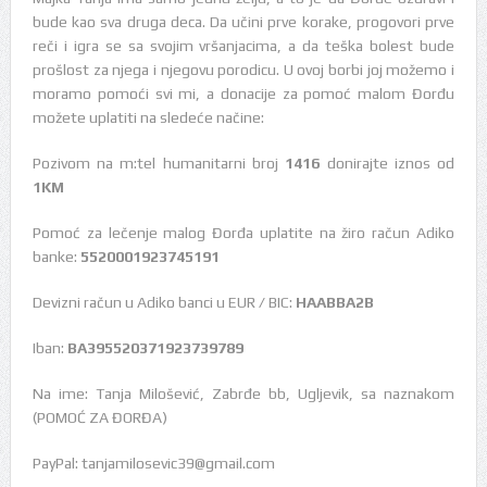
bude kao sva druga deca. Da učini prve korake, progovori prve
reči i igra se sa svojim vršanjacima, a da teška bolest bude
prošlost za njega i njegovu porodicu. U ovoj borbi joj možemo i
moramo pomoći svi mi, a donacije za pomoć malom Đorđu
možete uplatiti na sledeće načine:
Pozivom na m:tel humanitarni broj
1416
donirajte iznos od
1KM
Pomoć za lečenje malog Đorđa uplatite na žiro račun Adiko
banke:
5520001923745191
Devizni račun u Adiko banci u EUR / BIC:
HAABBA2B
Iban:
BA395520371923739789
Na ime: Tanja Milošević, Zabrđe bb, Ugljevik, sa naznakom
(POMOĆ ZA ĐORĐA)
PayPal: tanjamilosevic39@gmail.com