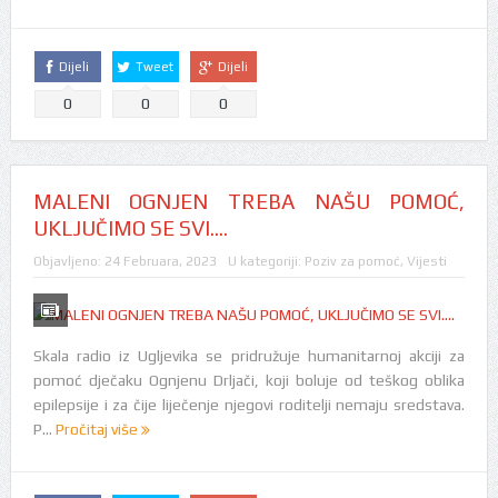
Dijeli
Tweet
Dijeli
0
0
0
MALENI OGNJEN TREBA NAŠU POMOĆ,
UKLJUČIMO SE SVI….
Objavljeno:
24 Februara, 2023
U kategoriji:
Poziv za pomoć
,
Vijesti
Skala radio iz Ugljevika se pridružuje humanitarnoj akciji za
pomoć dječaku Ognjenu Drljači, koji boluje od teškog oblika
epilepsije i za čije liječenje njegovi roditelji nemaju sredstava.
P...
Pročitaj više