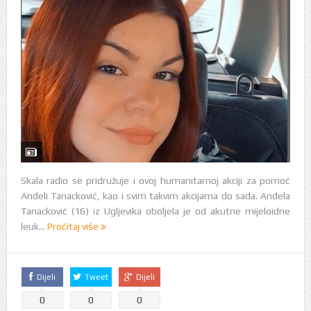
Skala radio se pridružuje i ovoj humanitarnoj akciji za pomoć
Anđeli Tanacković, kao i svim takvim akcijama do sada. Anđela
Tanacković (16) iz Ugljevika oboljela je od akutne mijeloidne
leuk...
Pročitaj više
Dijeli
Tweet
Dijeli
0
0
0