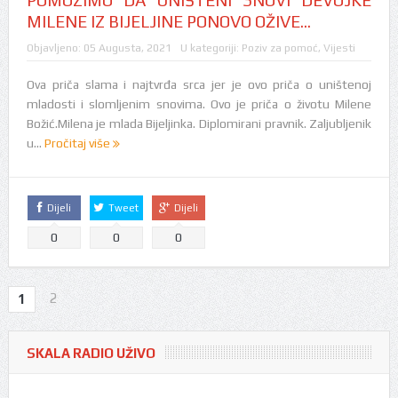
POMOZIMO DA UNIŠTENI SNOVI DEVOJKE
MILENE IZ BIJELJINE PONOVO OŽIVE…
Objavljeno:
05 Augusta, 2021
U kategoriji:
Poziv za pomoć
,
Vijesti
Ova priča slama i najtvrđa srca jer je ovo priča o uništenoj
mladosti i slomljenim snovima. Ovo je priča o životu Milene
Božić.Milena je mlada Bijeljinka. Diplomirani pravnik. Zaljubljenik
u...
Pročitaj više
Dijeli
Tweet
Dijeli
0
0
0
2
1
SKALA RADIO UŽIVO