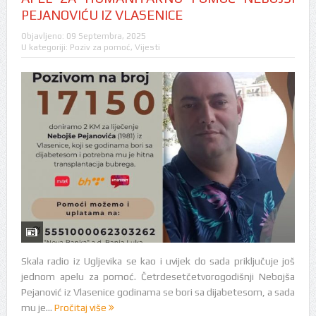
PEJANOVIĆU IZ VLASENICE
Objavljeno:
09 Septembra, 2025
U kategoriji:
Poziv za pomoć
,
Vijesti
Skala radio iz Ugljevika se kao i uvijek do sada priključuje još
jednom apelu za pomoć. Četrdesetčetvorogodišnji Nebojša
Pejanović iz Vlasenice godinama se bori sa dijabetesom, a sada
mu je...
Pročitaj više