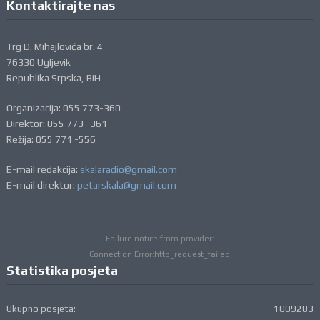
Kontaktirajte nas
Trg D. Mihajlovića br. 4
76330 Ugljevik
Republika Srpska, BiH
Organizacija: 055 773-360
Direktor: 055 773- 361
Režija: 055 771 -556
E-mail redakcija:
skalaradio@gmail.com
E-mail direktor:
petarskala@gmail.com
Failure notice from provider:
Connection Error:http_request_failed
Statistika posjeta
Ukupno posjeta:
1009283