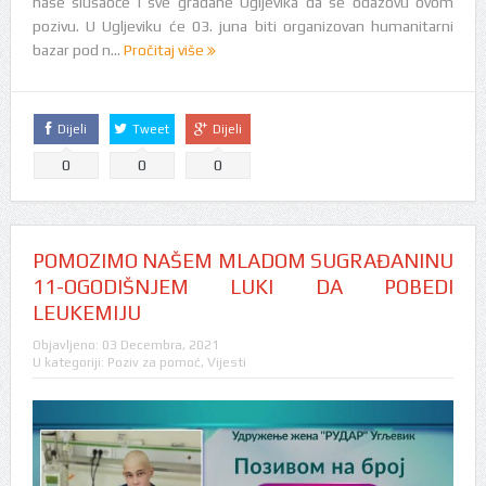
naše slušaoce i sve građane Ugljevika da se odazovu ovom
pozivu. U Ugljeviku će 03. juna biti organizovan humanitarni
bazar pod n...
Pročitaj više
Dijeli
Tweet
Dijeli
0
0
0
POMOZIMO NAŠEM MLADOM SUGRAĐANINU
11-OGODIŠNJEM LUKI DA POBEDI
LEUKEMIJU
Objavljeno:
03 Decembra, 2021
U kategoriji:
Poziv za pomoć
,
Vijesti