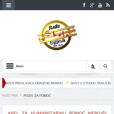
Meni
A PROSLAVILA OGNJENU MARIJU
GOST U STUDIJU SKALA RADIJA BILA 
POČETNA
POZIV ZA POMOĆ
APEL ZA HUMANITARNU POMOĆ NEBOJŠI