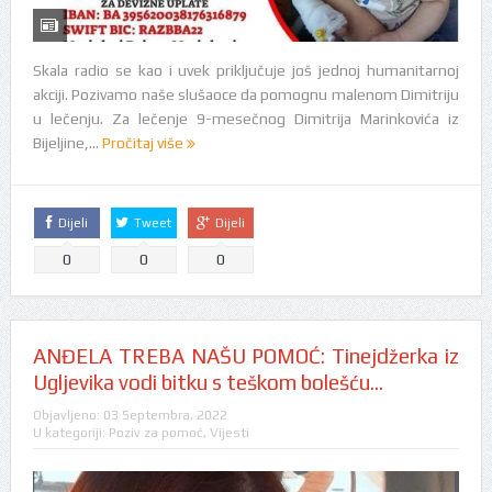
Skala radio se kao i uvek priključuje još jednoj humanitarnoj
akciji. Pozivamo naše slušaoce da pomognu malenom Dimitriju
u lečenju. Za lečenje 9-mesečnog Dimitrija Marinkovića iz
Bijeljine,...
Pročitaj više
Dijeli
Tweet
Dijeli
0
0
0
ANĐELA TREBA NAŠU POMOĆ: Tinejdžerka iz
Ugljevika vodi bitku s teškom bolešću…
Objavljeno:
03 Septembra, 2022
U kategoriji:
Poziv za pomoć
,
Vijesti