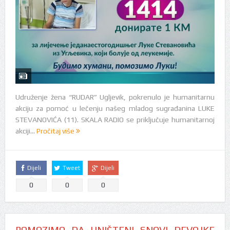
Udruženje žena “RUDAR” Ugljevik, pokrenulo je humanitarnu
akciju za pomoć u lečenju našeg mladog sugrađanina LUKE
STEVANOVIĆA (11). SKALA RADIO se priključuje humanitarnoj
akciji...
Pročitaj više
Dijeli
Tweet
Dijeli
0
0
0