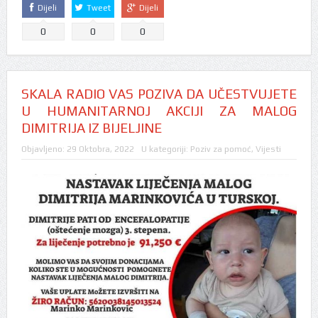
Dijeli
Tweet
Dijeli
0
0
0
SKALA RADIO VAS POZIVA DA UČESTVUJETE
U HUMANITARNOJ AKCIJI ZA MALOG
DIMITRIJA IZ BIJELJINE
Objavljeno:
29 Oktobra, 2022
U kategoriji:
Poziv za pomoć
,
Vijesti