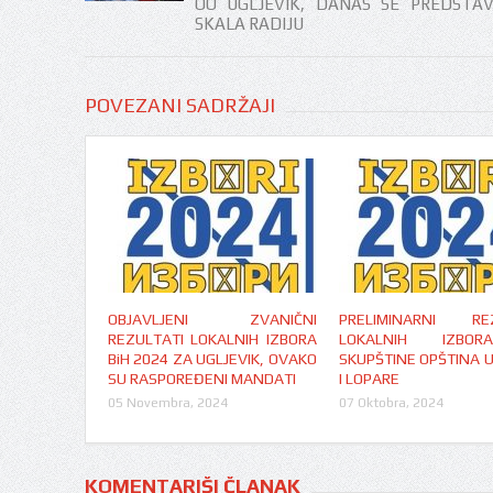
OO UGLJEVIK, DANAS SE PREDSTA
SKALA RADIJU
POVEZANI SADRŽAJI
OBJAVLJENI ZVANIČNI
PRELIMINARNI REZ
REZULTATI LOKALNIH IZBORA
LOKALNIH IZBO
BiH 2024 ZA UGLJEVIK, OVAKO
SKUPŠTINE OPŠTINA U
SU RASPOREĐENI MANDATI
I LOPARE
05 Novembra, 2024
07 Oktobra, 2024
KOMENTARIŠI ČLANAK