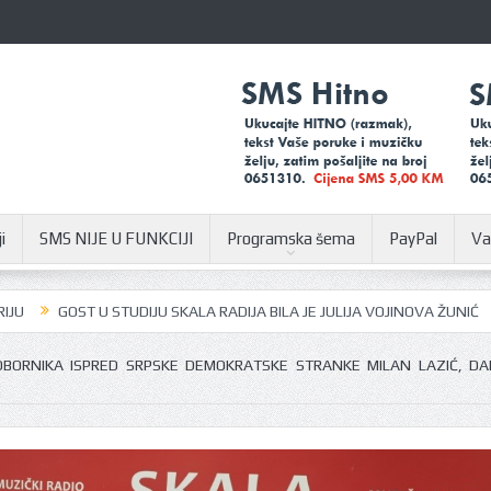
i
SMS NIJE U FUNKCIJI
Programska šema
PayPal
Va
GOST U STUDIJU SKALA RADIJA BILA JE JULIJA VOJINOVA ŽUNIĆ
U SUS
BORNIKA ISPRED SRPSKE DEMOKRATSKE STRANKE MILAN LAZIĆ, DA