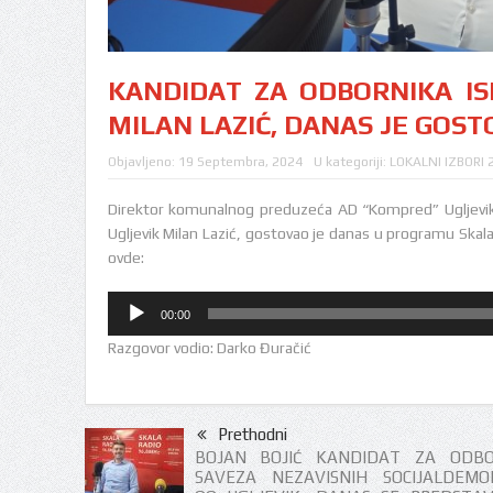
KANDIDAT ZA ODBORNIKA I
MILAN LAZIĆ, DANAS JE GOS
Objavljeno:
19 Septembra, 2024
U kategoriji:
LOKALNI IZBORI 
Direktor komunalnog preduzeća AD “Kompred” Ugljevik 
Ugljevik Milan Lazić, gostovao je danas u programu Skala
ovde:
Audio
00:00
Player
Razgovor vodio: Darko Đuračić
Prethodni
BOJAN BOJIĆ KANDIDAT ZA ODBO
SAVEZA NEZAVISNIH SOCIJALDEMO