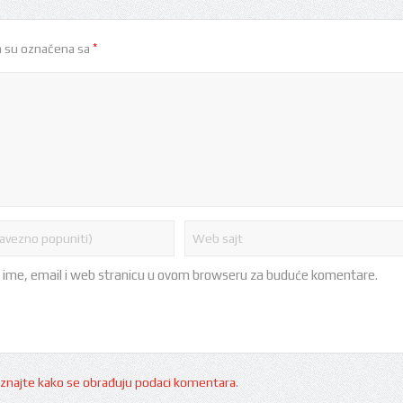
*
 su označena sa
 ime, email i web stranicu u ovom browseru za buduće komentare.
znajte kako se obrađuju podaci komentara
.