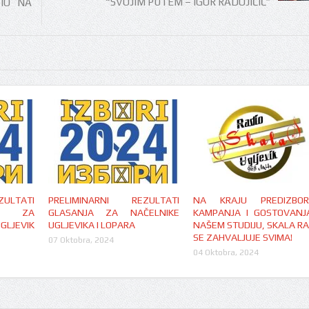
“SVOJIM PUTEM – IGOR RADOJIČIĆ”
VIO NA
ULTATI
PRELIMINARNI REZULTATI
NA KRAJU PREDIZBOR
RA ZA
GLASANJA ZA NAČELNIKE
KAMPANJA I GOSTOVANJ
GLJEVIK
UGLJEVIKA I LOPARA
NAŠEM STUDIJU, SKALA RA
SE ZAHVALJUJE SVIMA!
07 Oktobra, 2024
04 Oktobra, 2024