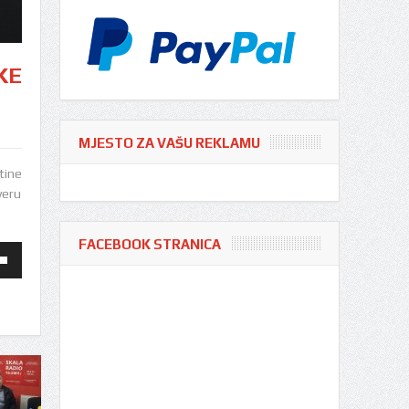
KE
MJESTO ZA VAŠU REKLAMU
tine
yeru
FACEBOOK STRANICA
te
ole
e
vanje
vanje