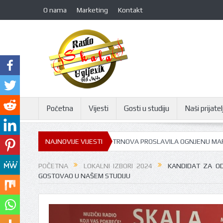
O nama
Marketing
Kontakt
Početna
Vijesti
Gosti u studiju
Naši prijatelj
U FILIPA VIŠNJIĆA: GORNJA TRNOVA PROSLAVILA OGNJENU MARIJU
NAJNOVIJE VIJESTI
POČETNA
LOKALNI IZBORI 2024
KANDIDAT ZA OD
GOSTOVAO U NAŠEM STUDIJU