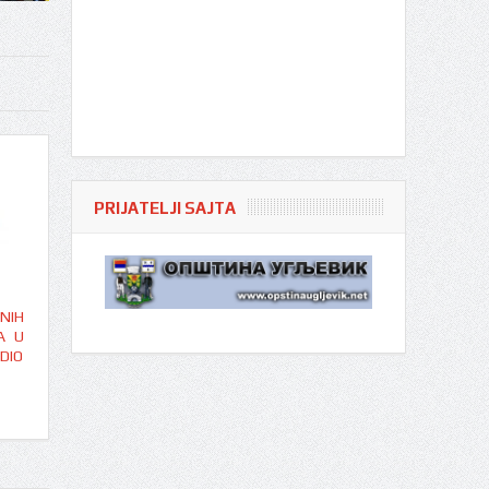
PRIJATELJI SAJTA
NIH
A U
DIO