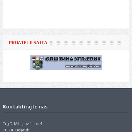
PRIJATELJI SAJTA
Kontaktirajte nas
Trg D. Mihajlovića br. 4
76330 Ugljevik