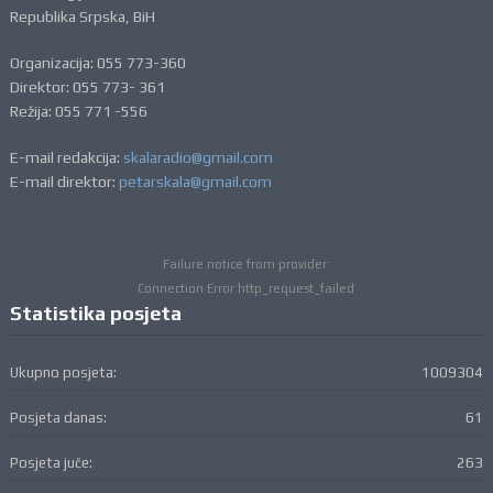
Republika Srpska, BiH
Organizacija: 055 773-360
Direktor: 055 773- 361
Režija: 055 771 -556
E-mail redakcija:
skalaradio@gmail.com
E-mail direktor:
petarskala@gmail.com
Failure notice from provider:
Connection Error:http_request_failed
Statistika posjeta
Ukupno posjeta:
1009304
Posjeta danas:
61
Posjeta juče:
263