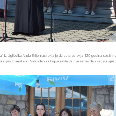
” iz Ugljevika Anđa Srijemac rekla je da se proslavlja 120 godina sestrins
srpskih sestara i Vidovdan za koji je rekla da nije samo dan već su vijeko