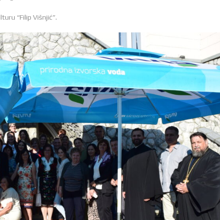
uru “Filip Višnjić”.