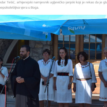
ar Tešić, arhijerejski namjesnik ugljevičko-janjski koji je rekao da je gl
nepokolebljiva vjera u Boga.