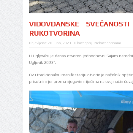
VIDOVDANSKE SVEČANOST
RUKOTVORINA
Objavljeno:
28 Juna, 2023
U kategoriji:
Nekategorisano
U Ugljeviku je danas otvoren jednodnevni Sajam narodni
Ugljevik 2023”.
Ovu tradicionalnu manifestaciju otvorio je načelnik opštine
prisutnim jer prema njegovim riječima na ovaj način čuvaju 