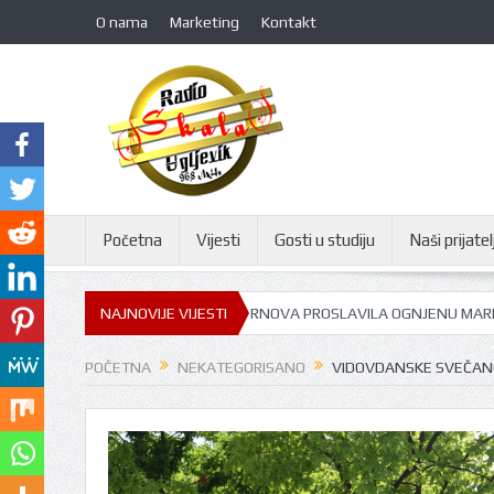
O nama
Marketing
Kontakt
Početna
Vijesti
Gosti u studiju
Naši prijatelj
GORNJA TRNOVA PROSLAVILA OGNJENU MARIJU
NAJNOVIJE VIJESTI
GOST U STUDIJU SKALA
POČETNA
NEKATEGORISANO
VIDOVDANSKE SVEČANO