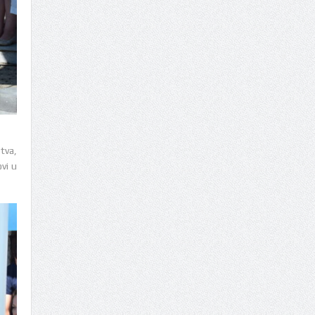
tva,
vi u