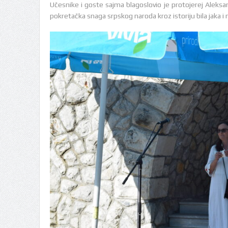
Učesnike i goste sajma blagoslovio je protojerej Aleksand
pokretačka snaga srpskog naroda kroz istoriju bila jaka i 