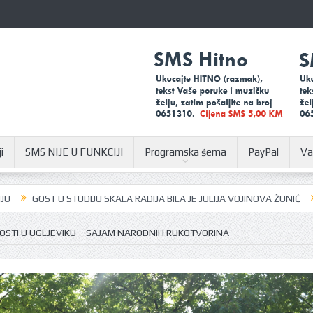
i
SMS NIJE U FUNKCIJI
Programska šema
PayPal
Va
 RADIJA BILA JE JULIJA VOJINOVA ŽUNIĆ
U SUSRET SAJMU ŠLJIVE, VO
STI U UGLJEVIKU – SAJAM NARODNIH RUKOTVORINA