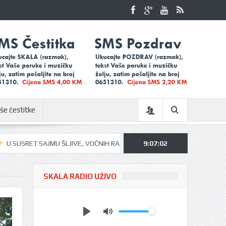
še čestitke
ĆNIH RAKIJA I MEDA U UGLJEVIKU…
UGLJEVIČKI ĐACI NA KAMPU U BO
9:07:05
SKALA RADIO UŽIVO
Play
Mute