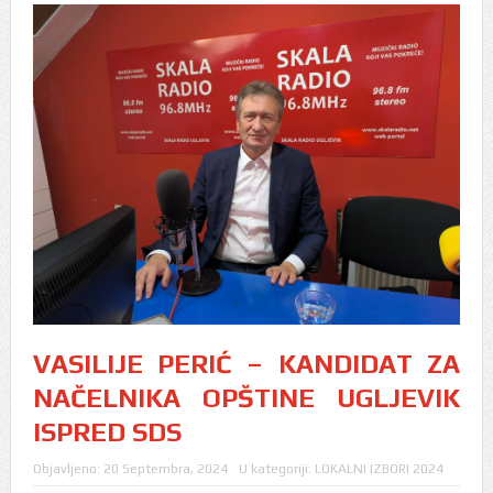
VASILIJE PERIĆ – KANDIDAT ZA
NAČELNIKA OPŠTINE UGLJEVIK
ISPRED SDS
Objavljeno:
20 Septembra, 2024
U kategoriji:
LOKALNI IZBORI 2024