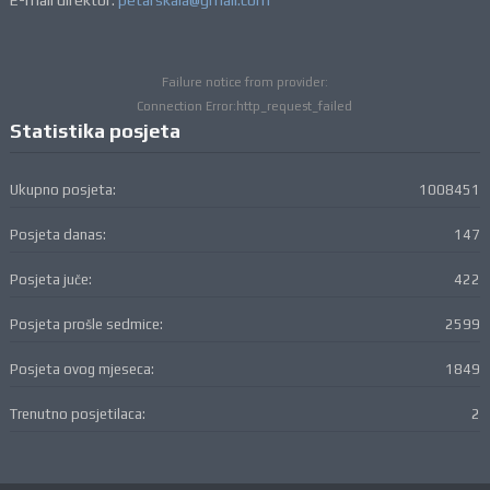
E-mail direktor:
petarskala@gmail.com
Failure notice from provider:
Connection Error:http_request_failed
Statistika posjeta
Ukupno posjeta:
1008451
Posjeta danas:
147
Posjeta juče:
422
Posjeta prošle sedmice:
2599
Posjeta ovog mjeseca:
1849
Trenutno posjetilaca:
2