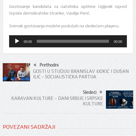
Gostovanje kandidata za načelnika opštine Ugljevik ispred
Srpske demokratske stranke, Vasilije Perić.
Snimak gostovanja možete poslušati na sledećem playeru.
Audio
00:00
00:00
Player
Prethodni
GOSTI U STUDIJU BRANISLAV ĐOKIĆ I DUŠAN
ILIĆ – SOCIJALISTIČKA PARTIJA
Sledeći
KARAVAN KULTURE – DANI SRBIJE I SRPSKE
KULTURE
POVEZANI SADRŽAJI