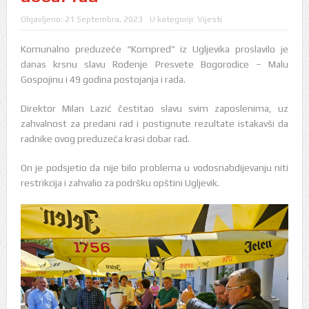
Objavljeno:
21 Septembra, 2023
U kategoriji:
Vijesti
Komunalno preduzeće “Kompred” iz Ugljevika proslavilo je
danas krsnu slavu Rođenje Presvete Bogorodice – Malu
Gospojinu i 49 godina postojanja i rada.
Direktor Milan Lazić čestitao slavu svim zaposlenima, uz
zahvalnost za predani rad i postignute rezultate istakavši da
radnike ovog preduzeća krasi dobar rad.
On je podsjetio da nije bilo problema u vodosnabdijevanju niti
restrikcija i zahvalio za podršku opštini Ugljevik.