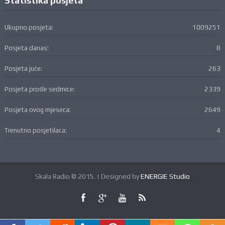
Statistika posjeta
Ukupno posjeta:
1009251
Posjeta danas:
8
Posjeta juče:
263
Posjeta prošle sedmice:
2339
Posjeta ovog mjeseca:
2649
Trenutno posjetilaca:
4
Skala Radio © 2015. | Designed by
ENERGIE Studio