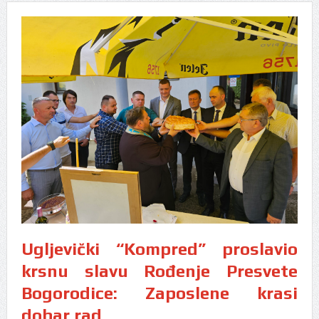
Ugljevički “Kompred” proslavio
krsnu slavu Rođenje Presvete
Bogorodice: Zaposlene krasi
dobar rad