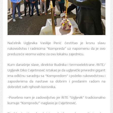
Načelnik Ugljevika Vasilije Perić čestitao je krsnu slavu
rukovodstvu i radnicima “Kompreda” uz napomenu da je ovo
preduzeće veoma važno za ovu lokalnu zajednicu.
Kum današnje slave, direktor Rudnika i termoelektrane /RiTE/
Ugljevik Diko Cvijetinović istakao je da ugljevički privredni gigant
ima odličnu saradnju sa “Kompredom” i poželio rukovodstsvu i
zaposlenima da nastave sa dobrim i predanim radom na
dobrobit svih njihovih korisnika.
-Posebno nam je zadovoljstvo jer RiTE “Ugljevik” tradicionalno
kumuje “Kompredu”-naglasio je Cvijetinović.