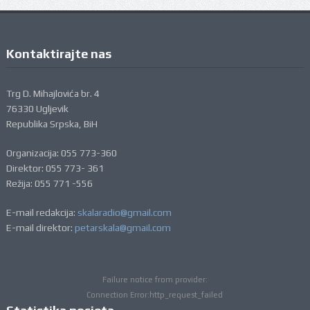
Kontaktirajte nas
Trg D. Mihajlovića br. 4
76330 Ugljevik
Republika Srpska, BiH
Organizacija: 055 773-360
Direktor: 055 773- 361
Režija: 055 771 -556
E-mail redakcija:
skalaradio@gmail.com
E-mail direktor:
petarskala@gmail.com
Failure notice from provider:
Connection Error:http_request_failed