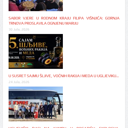
SABOR VJERE U RODNOM KRAJU FILIPA VIŠNJIĆA: GORNJA
TRNOVA PROSLAVILA OGNJENU MARIJU
30 Jula, 2026
U SUSRET SAJMU ŠLJIVE, VOĆNIH RAKIJA I MEDA U UGLJEVIKU…
24 Jula, 2026