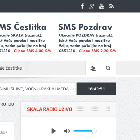
še čestitke
IVE, VOĆNIH RAKIJA I MEDA U UGLJEVIKU…
16:43:51
UGLJEVIČKI ĐACI NA KAM
URU DO
SKALA RADIO UŽIVO
Play
Mute