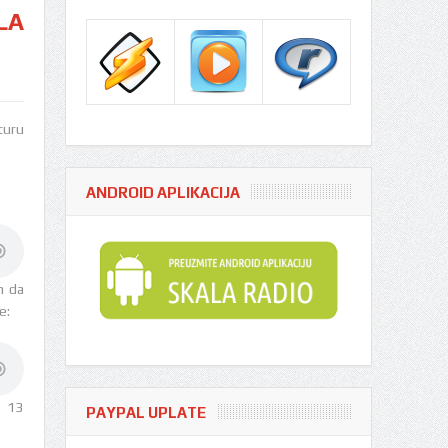
LA
turu
ANDROID APLIKACIJA
m da
e:
ć 13
PAYPAL UPLATE