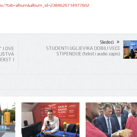
otos/?tab=album&album_id=2384620714977602
Sledeći
STUDENTI UGLJEVIKA DOBILI VEĆE
 I OVE
STIPENDIJE (tekst i audio zapis)
UŠTVA
EKST I