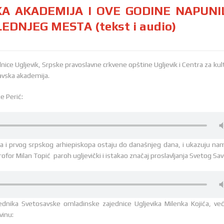
A AKADEMIJA I OVE GODINE NAPUNI
DNJEG MESTA (tekst i audio)
nice Ugljevik, Srpske pravoslavne crkvene opštine Ugljevik i Centra za kul
savska akademija.
e Perić:
ja i prvog srpskog arhiepiskopa ostaju do današnjeg dana, i ukazuju na
for Milan Topić paroh ugljevički i istakao značaj proslavljanja Svetog Sav
nika Svetosavske omladinske zajednice Ugljevika Milenka Kojića, ve
vinu: