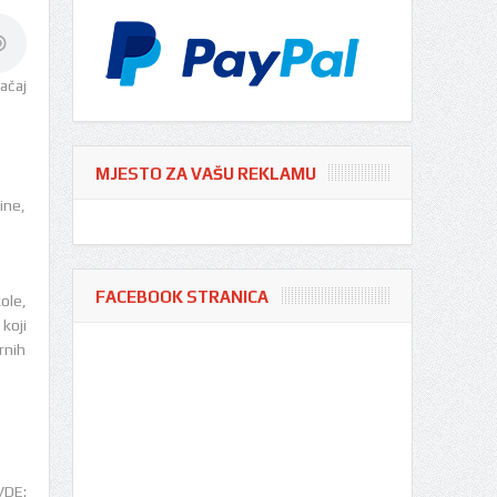
ačaj
MJESTO ZA VAŠU REKLAMU
ine,
FACEBOOK STRANICA
ole,
koji
rnih
DE: