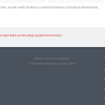
 ime, email i web stranicu u ovom browseru za buduće komentare.
znajte kako se obrađuju podaci komentara
.
Failure notice from provider:
Connection Error:http_request_failed