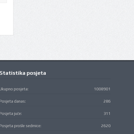
Statistika posjeta
Ukupno posjeta:
1008901
Posjeta danas:
286
Posjeta juče:
311
Posjeta prošle sedmice:
2620