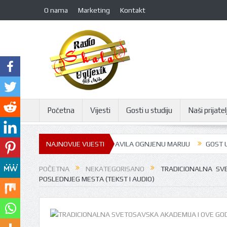
O nama
Marketing
Kontakt
Početna
Vijesti
Gosti u studiju
Naši prijatelj
JIĆA: GORNJA TRNOVA PROSLAVILA OGNJENU MARIJU
NAJNOVIJE VIJESTI
GOST U STUDIJ
POČETNA
NEKATEGORISANO
TRADICIONALNA SV
POSLEDNJEG MESTA (TEKST I AUDIO)