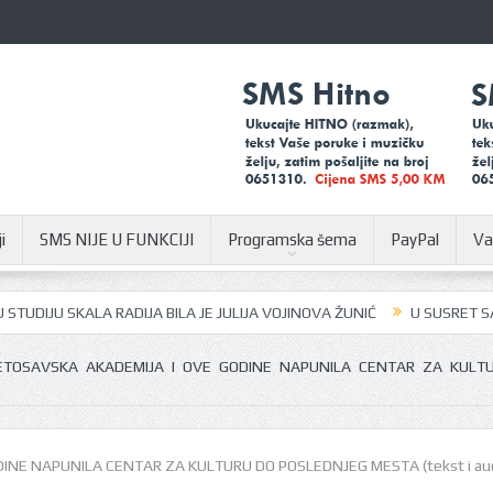
i
SMS NIJE U FUNKCIJI
Programska šema
PayPal
Va
U SKALA RADIJA BILA JE JULIJA VOJINOVA ŽUNIĆ
U SUSRET SAJMU ŠLJ
ETOSAVSKA AKADEMIJA I OVE GODINE NAPUNILA CENTAR ZA KULT