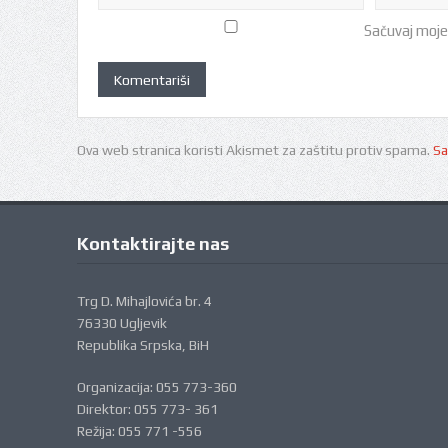
Sačuvaj moje
Ova web stranica koristi Akismet za zaštitu protiv spama.
Sa
Kontaktirajte nas
Trg D. Mihajlovića br. 4
76330 Ugljevik
Republika Srpska, BiH
Organizacija: 055 773-360
Direktor: 055 773- 361
Režija: 055 771 -556