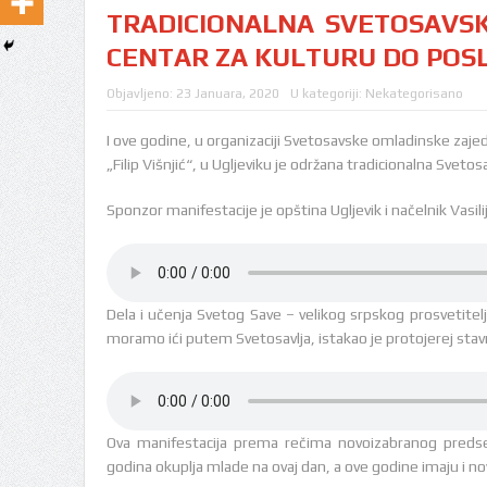
TRADICIONALNA SVETOSAVSK
CENTAR ZA KULTURU DO POSLE
Objavljeno:
23 Januara, 2020
U kategoriji:
Nekategorisano
I ove godine, u organizaciji Svetosavske omladinske zajed
„Filip Višnjić“, u Ugljeviku je održana tradicionalna Sveto
Sponzor manifestacije je opština Ugljevik i načelnik Vasilij
Dela i učenja Svetog Save – velikog srpskog prosvetitel
moramo ići putem Svetosavlja, istakao je protojerej stavro
Ova manifestacija prema rečima novoizabranog predsed
godina okuplja mlade na ovaj dan, a ove godine imaju i no