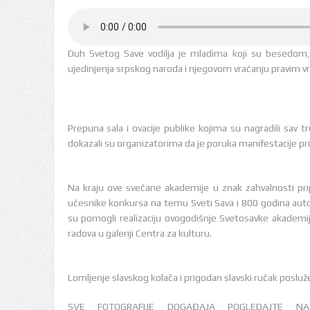
Duh Svetog Save vodilja je mladima koji su besedom,
ujedinjenja srpskog naroda i njegovom vraćanju pravim vr
Prepuna sala i ovacije publike kojima su nagradili sav t
dokazali su organizatorima da je poruka manifestacije pri
Na kraju ove svečane akademije u znak zahvalnosti pr
učesnike konkursa na temu Sveti Sava i 800 godina autok
su pomogli realizaciju ovogodišnje Svetosavke akademije,
radova u galeriji Centra za kulturu.
Lomljenje slavskog kolača i prigodan slavski ručak poslu
SVE FOTOGRAFIJE DOGAĐAJA POGLEDAJTE N