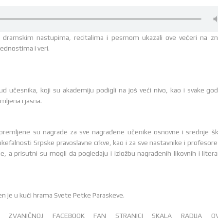
 dramskim nastupima, recitalima i pesmom ukazali ove večeri na zn
ednostima i veri.
rud učesnika, koji su akademiju podigli na još veći nivo, kao i svake god
mljena i jasna.
ipremljene su nagrade za sve nagrađene učenike osnovne i srednje šk
efalnosti Srpske pravoslavne crkve, kao i za sve nastavnike i profesore 
 a prisutni su mogli da pogledaju i izložbu nagrađenih likovnih i litera
žen je u kući hrama Svete Petke Paraskeve.
A ZVANIČNOJ FACEBOOK FAN STRANICI SKALA RADIJA OV