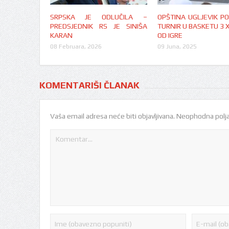
SRPSKA JE ODLUČILA –
OPŠTINA UGLJEVIK P
PREDSJEDNIK RS JE SINIŠA
TURNIR U BASKETU 3 X
KARAN
OD IGRE
08 Februara, 2026
09 Juna, 2025
KOMENTARIŠI ČLANAK
Vaša email adresa neće biti objavljivana.
Neophodna polja