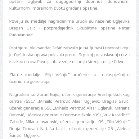
opštini Ugljevik za dugogodišnji doprinos duhovnom,
kulturnom i moralnom životu građana opštine.
Povelju su medalje nagrađenima uručili su načelnik Ugljevika
Dragan Gajić i potpredsjednik Skupštine opštine Petar
Radovanović.
Protojerej Aleksandar Tešić zahvalio je na ljubavi i revnosti koju
je Opštinska uprava polazala prema Srpskoj pravoslavnoj crkvi i
istakao da ova Povelja obavezuje na polju širenja misije Crkve.
Zlatne medalje “Filip Višnjić” uručene su najuspješnijim
učenicima generacija.
Nagrađeni su Zoran Gajić, učenik generacije Srednjoškolskog
centra /ŠSC/ „Mihailo Petrović Alas“ Ugljevik, Dragiša Savić,
učenik generacije SŠC „Mihailo Petrović Alas“ Ugljevik, Marjana
Benović, učenica generacije Osnovne škole /OŠ/„Vuk Karadžić“
Zabrđe, Milana Jovanović, učenica generacije OŠ „Filip Višnjić“
Donja Trnova i Nataša Lazić, učenica generacije OŠ „Aleksa
Šantić“ Ugljevik.