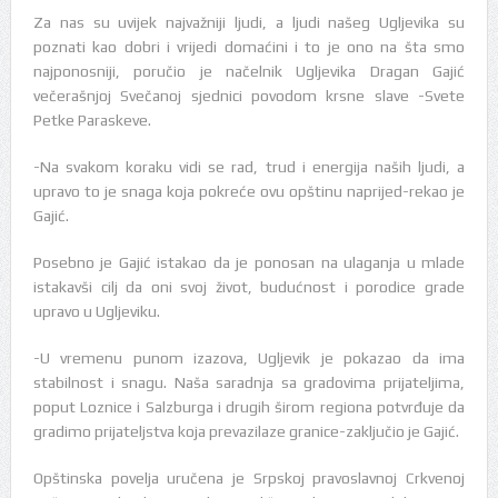
Za nas su uvijek najvažniji ljudi, a ljudi našeg Ugljevika su
poznati kao dobri i vrijedi domaćini i to je ono na šta smo
najponosniji, poručio je načelnik Ugljevika Dragan Gajić
večerašnjoj Svečanoj sjednici povodom krsne slave -Svete
Petke Paraskeve.
-Na svakom koraku vidi se rad, trud i energija naših ljudi, a
upravo to je snaga koja pokreće ovu opštinu naprijed-rekao je
Gajić.
Posebno je Gajić istakao da je ponosan na ulaganja u mlade
istakavši cilj da oni svoj život, budućnost i porodice grade
upravo u Ugljeviku.
-U vremenu punom izazova, Ugljevik je pokazao da ima
stabilnost i snagu. Naša saradnja sa gradovima prijateljima,
poput Loznice i Salzburga i drugih širom regiona potvrđuje da
gradimo prijateljstva koja prevazilaze granice-zaključio je Gajić.
Opštinska povelja uručena je Srpskoj pravoslavnoj Crkvenoj