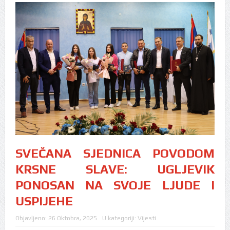
SVEČANA SJEDNICA POVODOM
KRSNE SLAVE: UGLJEVIK
PONOSAN NA SVOJE LJUDE I
USPIJEHE
Objavljeno:
26 Oktobra, 2025
U kategoriji:
Vijesti