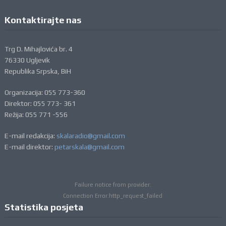
Kontaktirajte nas
Trg D. Mihajlovića br. 4
76330 Ugljevik
Republika Srpska, BiH
Organizacija: 055 773-360
Direktor: 055 773- 361
Režija: 055 771 -556
E-mail redakcija:
skalaradio@gmail.com
E-mail direktor:
petarskala@gmail.com
Failure notice from provider:
Connection Error:http_request_failed
Statistika posjeta