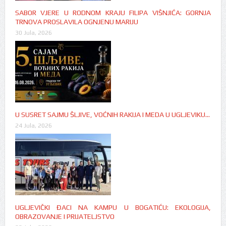
SABOR VJERE U RODNOM KRAJU FILIPA VIŠNJIĆA: GORNJA
TRNOVA PROSLAVILA OGNJENU MARIJU
30 Jula, 2026
U SUSRET SAJMU ŠLJIVE, VOĆNIH RAKIJA I MEDA U UGLJEVIKU…
24 Jula, 2026
UGLJEVIČKI ĐACI NA KAMPU U BOGATIĆU: EKOLOGIJA,
OBRAZOVANJE I PRIJATELJSTVO