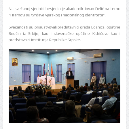
Na svečanoj sjednici besjedio je akademik Jovan Delić na temu
“Hramovi su tvrđave vjerskog i nacionalnog identiteta”.
Svečanosti su prisustvovali predstavnici grada Loznica, opštine
Beočin iz Srbije, kao i slovenačke opštine Kidričevo kao i
predstavnici institucija Republike Srpske.