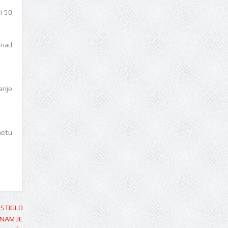
 i 50
znad
anje
netu