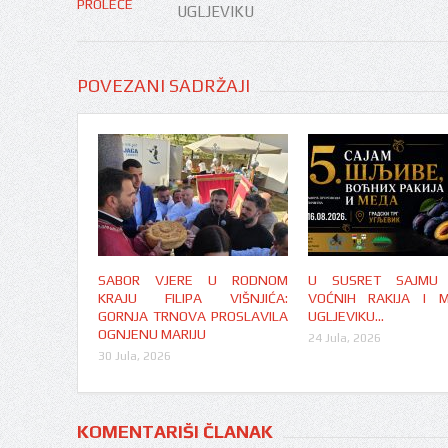
UGLJEVIKU
POVEZANI SADRŽAJI
SABOR VJERE U RODNOM
U SUSRET SAJMU Š
KRAJU FILIPA VIŠNJIĆA:
VOĆNIH RAKIJA I 
GORNJA TRNOVA PROSLAVILA
UGLJEVIKU…
OGNJENU MARIJU
24 Jula, 2026
30 Jula, 2026
KOMENTARIŠI ČLANAK