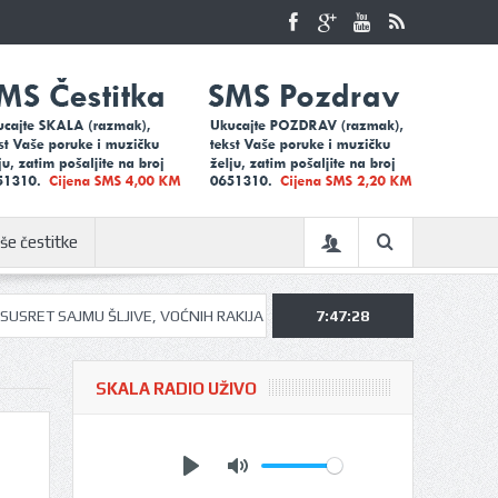
še čestitke
 ŠLJIVE, VOĆNIH RAKIJA I MEDA U UGLJEVIKU…
7:47:30
UGLJEVIČKI ĐACI NA 
SKALA RADIO UŽIVO
Play
Mute