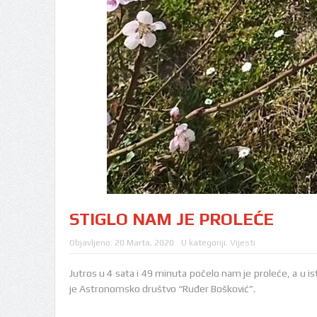
STIGLO NAM JE PROLEĆE
Objavljeno:
20 Marta, 2020
U kategoriji:
Vijesti
Jutros u 4 sata i 49 minuta počelo nam je proleće, a u is
je Astronomsko društvo “Ruđer Bošković”.