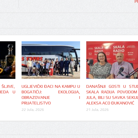
LJIVE,
UGLJEVIČKI ĐACI NA KAMPU U
DANAŠNJI GOSTI U STUD
MEDA U
BOGATIĆU: EKOLOGIJA,
SKALA RADIJA POVODOM
OBRAZOVANJE I
JULA, BILI SU SAVKA SEKUL
PRIJATELJSTVO
ALEKSA ACO ĐUKANOVIĆ
22 Jula, 2026
21 Jula, 2026