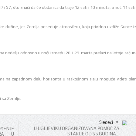
 17 i 57, što znači da će obdanica da traje 12 sati i 10 minuta, a noć 11 sati
ke dužine, jer Zemlja poseduje atmosferu, koja prividno uzdiže Sunce i
na nedelju odnosno u noći između 28. i 29. marta prelazi na letnje račun
ima na zapadnom delu horizonta u raskošnom sjaju moguće videti pla
i sa Zemlje.
Sledeći
U UGLJEVIKU ORGANIZOVANA POMOĆ ZA
ĐENJE
STARIJE OD 65 GODINA…
ERA U