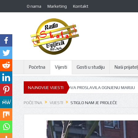
O nama
Marketing
Kontakt
Početna
Vijesti
Gosti u studiju
Naši prijatelj
VIŠNJIĆA: GORNJA TRNOVA PROSLAVILA OGNJENU MARIJU
NAJNOVIJE VIJESTI
GOST U STU
POČETNA
VIJESTI
STIGLO NAM JE PROLEĆE