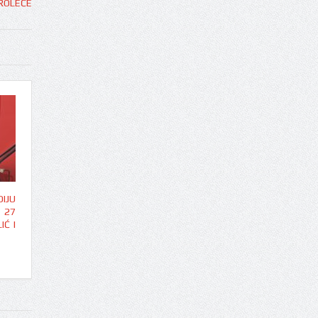
IJU
 27
IĆ I