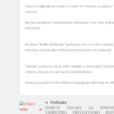
Sunce u Ugljeviku je izašlo u 5 sati i 47 minuta, a zalazi u
minuta.
Na dan prolećne ravnodnevice obdanica i noć nisu jedna
horizonta.
Društvo “Ruđer Bošković” podseća i da se u noći subota 
vremena, pa kazaljku treba pomeriti jedan sat unapred.
Takođe, podseća da je ovih nedelja u večernjim časov
Veneru, koja je za naš narod zvezda Danica.
Venera je posle Sunca i Meseca najsjajnije telo koje se vid
Prethodni
DONETE ODLUKE ZA SPROVO
VANREDNIH PREVENTIVNIH MJ