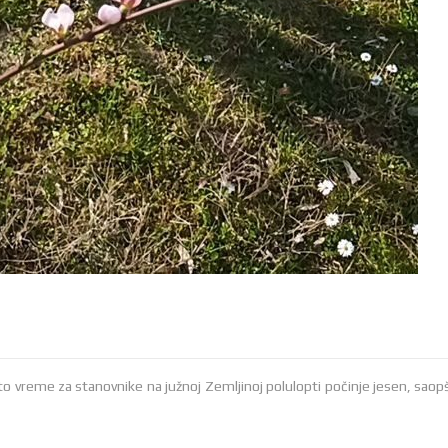
to vreme za stanovnike na južnoj Zemljinoj polulopti počinje jesen, saopš