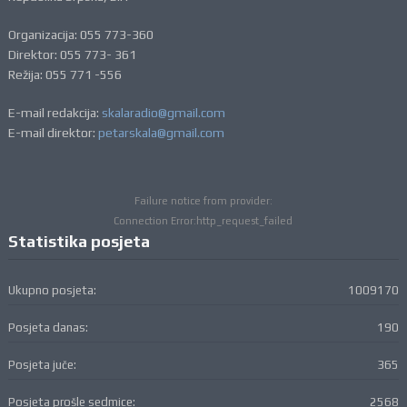
Organizacija: 055 773-360
Direktor: 055 773- 361
Režija: 055 771 -556
E-mail redakcija:
skalaradio@gmail.com
E-mail direktor:
petarskala@gmail.com
Failure notice from provider:
Connection Error:http_request_failed
Statistika posjeta
Ukupno posjeta:
1009170
Posjeta danas:
190
Posjeta juče:
365
Posjeta prošle sedmice:
2568