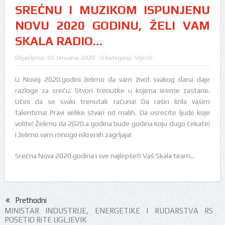
SREĆNU I MUZIKOM ISPUNJENU
NOVU 2020 GODINU, ŽELI VAM
SKALA RADIO…
Objavljeno:
01 Januara, 2020
U kategoriji:
Vijesti
U Novoj 2020.godini želimo da vam život svakog dana daje
razloge za sreću. Stvori trenutke u kojima vreme zastane.
Učini da se svaki trenutak računa! Da raširi krila vašim
talentima! Pravi velike stvari od malih. Da usrećite ljude koje
volite! Želimo da 2020.a godina bude godina koju dugo čekate!
I želimo vam mnogo iskrenih zagrljaja!
Srećna Nova 2020.godina i sve najlepše!!! Vaš Skala team…
Prethodni
MINISTAR INDUSTRIJE, ENERGETIKE I RUDARSTVA RS
POSETIO RiTE UGLJEVIK