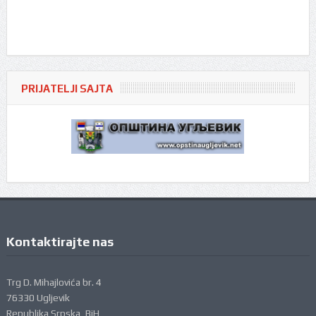
PRIJATELJI SAJTA
Kontaktirajte nas
Trg D. Mihajlovića br. 4
76330 Ugljevik
Republika Srpska, BiH