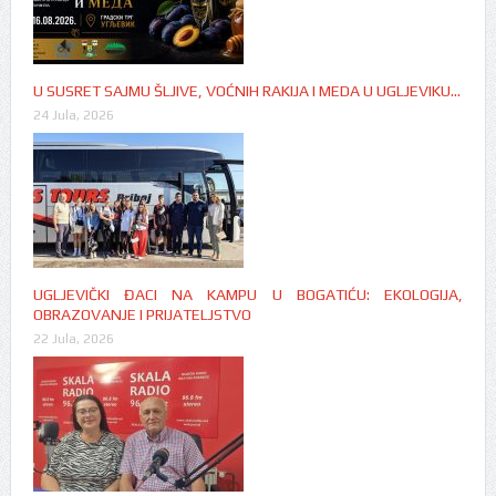
U SUSRET SAJMU ŠLJIVE, VOĆNIH RAKIJA I MEDA U UGLJEVIKU…
24 Jula, 2026
UGLJEVIČKI ĐACI NA KAMPU U BOGATIĆU: EKOLOGIJA,
OBRAZOVANJE I PRIJATELJSTVO
22 Jula, 2026