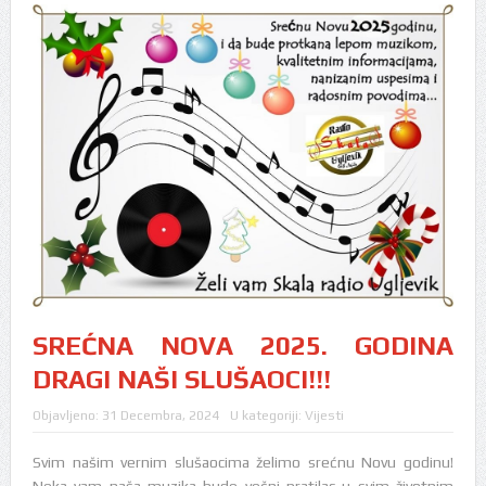
SREĆNA NOVA 2025. GODINA
DRAGI NAŠI SLUŠAOCI!!!
Objavljeno:
31 Decembra, 2024
U kategoriji:
Vijesti
Svim našim vernim slušaocima želimo srećnu Novu godinu!
Neka vam naša muzika bude večni pratilac u svim životnim