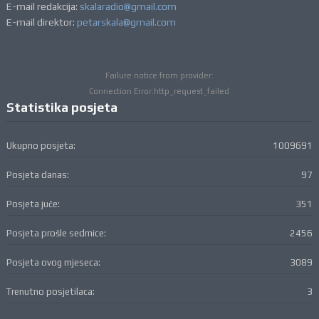
E-mail redakcija:
skalaradio@gmail.com
E-mail direktor:
petarskala@gmail.com
Failure notice from provider:
Connection Error:http_request_failed
Statistika posjeta
Ukupno posjeta:
1009691
Posjeta danas:
97
Posjeta juče:
351
Posjeta prošle sedmice:
2456
Posjeta ovog mjeseca:
3089
Trenutno posjetilaca:
3