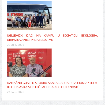
UGLJEVIČKI ĐACI NA KAMPU U BOGATIĆU: EKOLOGIJA,
OBRAZOVANJE I PRIJATELJSTVO
22 Jula, 2026
DANAŠNJI GOSTI U STUDIJU SKALA RADIJA POVODOM 27 JULA,
BILI SU SAVKA SEKULIĆ I ALEKSA ACO ĐUKANOVIĆ
21 Jula, 2026