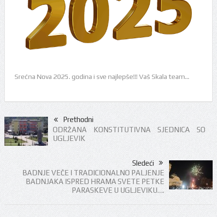
Srećna Nova 2025. godina i sve najlepše!!! Vaš Skala team…
Prethodni
ODRŽANA KONSTITUTIVNA SJEDNICA SO
UGLJEVIK
Sledeći
BADNJE VEČE I TRADICIONALNO PALJENJE
BADNJAKA ISPRED HRAMA SVETE PETKE
PARASKEVE U UGLJEVIKU….