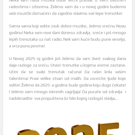
radostima i izborima. Želimo vam da i u novoj godini budemo
vaši muzički domaćini i da zajedno slavimo sve lepe trenutke!
Svima vama koji volite zvuk dobre muzike, želimo srećnu Novu
godinu! Neka vam novi dani donesu zdravlja, sreće i još mnogo
lepih trenutaka uz naš radio. Nek vam kuće budu pune veselja,
a srca puna pesme!
U Novoj 2025-oj godini još želimo da vam život svakog dana
daje razloge za sreću. Stvori trenutke u kojima vreme zastane.
Učini da se svaki trenutak računa! Da raširi krila vašim
talentima! Pravi velike stvari od malih. Da usrećite ljude koje
volite! Želimo da 2025-a godina bude godina koju dugo čekate!
I želimo vam mnogo iskrenih zagrljaja! Da pucate od zdravlja i
nadoknadite sva propuštena (iz bilo kojeg razloga) slavlja…