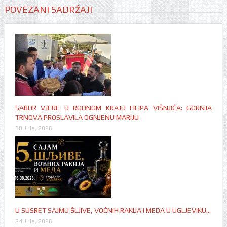
POVEZANI SADRŽAJI
SABOR VJERE U RODNOM KRAJU FILIPA VIŠNJIĆA: GORNJA
TRNOVA PROSLAVILA OGNJENU MARIJU
30 Jula, 2026
U SUSRET SAJMU ŠLJIVE, VOĆNIH RAKIJA I MEDA U UGLJEVIKU…
24 Jula, 2026