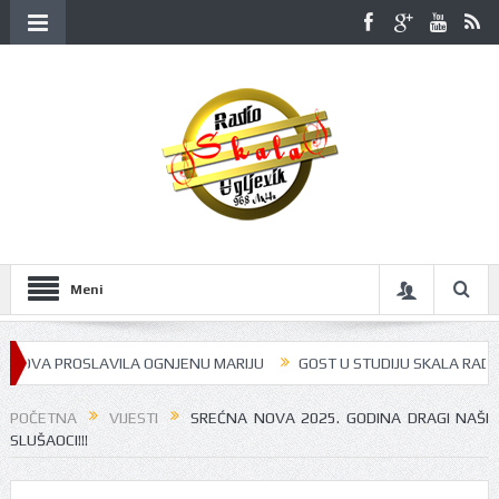
Meni
VA PROSLAVILA OGNJENU MARIJU
GOST U STUDIJU SKALA RADIJA BILA
POČETNA
VIJESTI
SREĆNA NOVA 2025. GODINA DRAGI NAŠI
SLUŠAOCI!!!