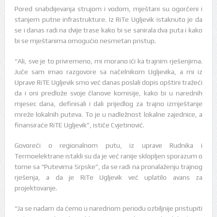
Pored snabdijevanja strujom i vodom, mještani su ogorčeni i
stanjem putne infrastrukture. Iz RiTe Ugljevik istaknuto je da
se i danas radi na dvije trase kako bi se sanirala dva puta i kako
bi se mještanima omogućio nesmetan pristup.
“Ali, sve je to privremeno, mi morano ići ka trajnim rješenjima.
Juče sam imao razgovore sa načelnikom Ugljevika, a mi iz
Uprave RiTE Ugljevik smo već danas poslali dopis opštini tražeći
da i oni predlože svoje članove komisije, kako bi u narednih
mjesec dana, definisali i dali prijedlog za trajno izmještanje
mreže lokalnih puteva. To je u nadležnost lokalne zajednice, a
finansiraće RiTE Ugljevik”, ističe Cvjetinović.
Govoreći o regionalnom putu, iz uprave Rudnika i
Termoelektrane istakli su da je već ranije sklopljen sporazum o
tome sa “Putevima Srpske”, da se radi na pronalaženju trajnog
rješenja, a da je RiTe Ugljevik već uplatilo avans za
projektovanje.
“Ja se nadam da ćemo u narednom periodu ozbiljnije pristupiti