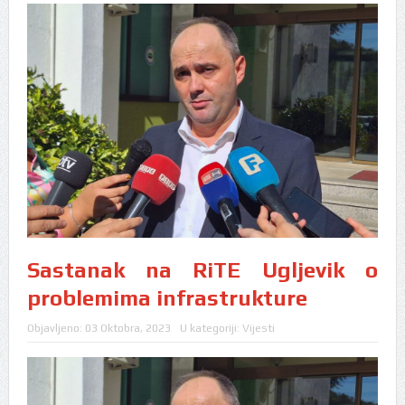
Sastanak na RiTE Ugljevik o
problemima infrastrukture
Objavljeno:
03 Oktobra, 2023
U kategoriji:
Vijesti