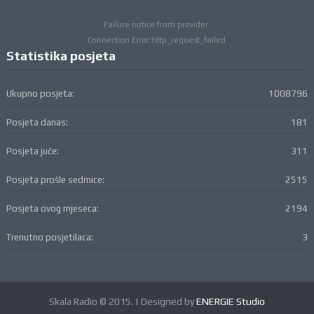
Failure notice from provider:
Connection Error:http_request_failed
Statistika posjeta
Ukupno posjeta:
1008796
Posjeta danas:
181
Posjeta juče:
311
Posjeta prošle sedmice:
2515
Posjeta ovog mjeseca:
2194
Trenutno posjetilaca:
3
Skala Radio © 2015. | Designed by
ENERGIE Studio