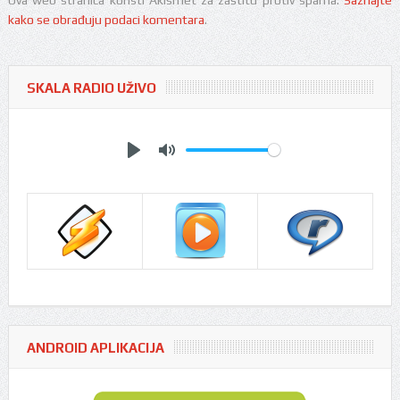
Ova web stranica koristi Akismet za zaštitu protiv spama.
Saznajte
kako se obrađuju podaci komentara
.
SKALA RADIO UŽIVO
Play
Mute
ANDROID APLIKACIJA