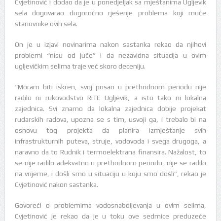
Cvjetinović i dodao da je u ponedjeljak sa mještanima Ugljevik
sela dogovarao dugoročno rješenje problema koji muče
stanovnike ovih sela.
On je u izjavi novinarima nakon sastanka rekao da njihovi
problemi “nisu od juče” i da nezavidna situacija u ovim
ugljevičkim selima traje već skoro deceniju.
“Moram biti iskren, svoj posao u prethodnom periodu nije
radilo ni rukovodstvo RiTE Ugljevik, a isto tako ni lokalna
zajednica. Svi znamo da lokalna zajednica dobije projekat
rudarskih radova, upozna se s tim, usvoji ga, i trebalo bi na
osnovu tog projekta da planira izmještanje svih
infrastrukturnih puteva, struje, vodovoda i svega drugoga, a
naravno da to Rudnik i termoelektrana finansira. Nažalost, to
se nije radilo adekvatno u prethodnom periodu, nije se radilo
na vrijeme, i došli smo u situaciju u koju smo došli”, rekao je
Cvjetinović nakon sastanka.
Govoreći o problemima vodosnabdijevanja u ovim selima,
Cvjetinović je rekao da je u toku ove sedmice preduzeće