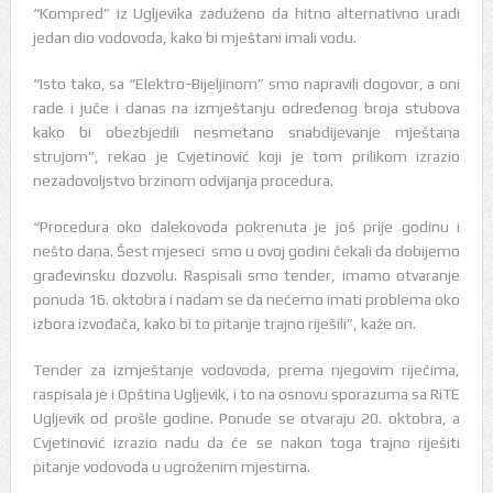
“Kompred” iz Ugljevika zaduženo da hitno alternativno uradi
jedan dio vodovoda, kako bi mještani imali vodu.
“Isto tako, sa “Elektro-Bijeljinom” smo napravili dogovor, a oni
rade i juče i danas na izmještanju određenog broja stubova
kako bi obezbjedili nesmetano snabdijevanje mještana
strujom”, rekao je Cvjetinović koji je tom prilikom izrazio
nezadovoljstvo brzinom odvijanja procedura.
“Procedura oko dalekovoda pokrenuta je još prije godinu i
nešto dana. Šest mjeseci smo u ovoj godini čekali da dobijemo
građevinsku dozvolu. Raspisali smo tender, imamo otvaranje
ponuda 16. oktobra i nadam se da nećemo imati problema oko
izbora izvođača, kako bi to pitanje trajno riješili”, kaže on.
Tender za izmještanje vodovoda, prema njegovim riječima,
raspisala je i Opština Ugljevik, i to na osnovu sporazuma sa RiTE
Ugljevik od prošle godine. Ponude se otvaraju 20. oktobra, a
Cvjetinović izrazio nadu da će se nakon toga trajno riješiti
pitanje vodovoda u ugroženim mjestima.