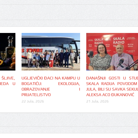
LJIVE,
UGLJEVIČKI ĐACI NA KAMPU U
DANAŠNJI GOSTI U STUD
MEDA U
BOGATIĆU: EKOLOGIJA,
SKALA RADIJA POVODOM
OBRAZOVANJE I
JULA, BILI SU SAVKA SEKUL
PRIJATELJSTVO
ALEKSA ACO ĐUKANOVIĆ
22 Jula, 2026
21 Jula, 2026