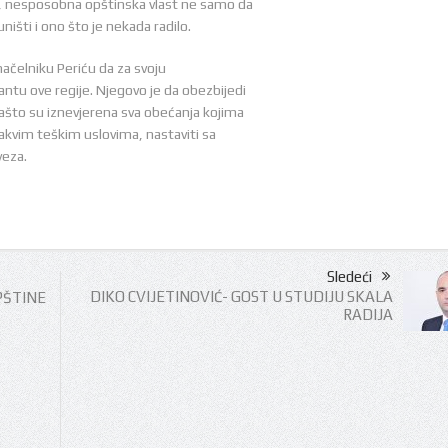
, nesposobna opštinska vlast ne samo da
uništi i ono što je nekada radilo.
ačelniku Periću da za svoju
ntu ove regije. Njegovo je da obezbijedi
zašto su iznevjerena sva obećanja kojima
akvim teškim uslovima, nastaviti sa
veza.
Sledeći
DIKO CVIJETINOVIĆ- GOST U STUDIJU SKALA
ŠTINE
RADIJA