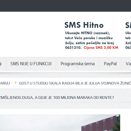
i
SMS NIJE U FUNKCIJI
Programska šema
PayPal
Va
GOST U STUDIJU SKALA RADIJA BILA JE JULIJA VOJINOVA ŽUNIĆ
U SU
A IZMIŠLJENOG DUGA, A GDJE JE 100 MILIONA MARAKA OD RENTE?