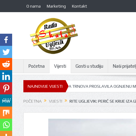
O nama
Marketing
Kontakt
Početna
Vijesti
Gosti u studiju
Naši prijatelj
JU FILIPA VIŠNJIĆA: GORNJA TRNOVA PROSLAVILA OGNJENU MARIJU
NAJNOVIJE VIJESTI
POČETNA
VIJESTI
RITE UGLJEVIK: PERIĆ SE KRIJE IZ