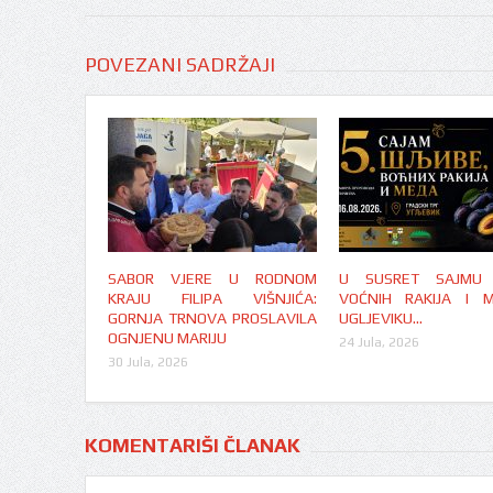
POVEZANI SADRŽAJI
SABOR VJERE U RODNOM
U SUSRET SAJMU Š
KRAJU FILIPA VIŠNJIĆA:
VOĆNIH RAKIJA I 
GORNJA TRNOVA PROSLAVILA
UGLJEVIKU…
OGNJENU MARIJU
24 Jula, 2026
30 Jula, 2026
KOMENTARIŠI ČLANAK