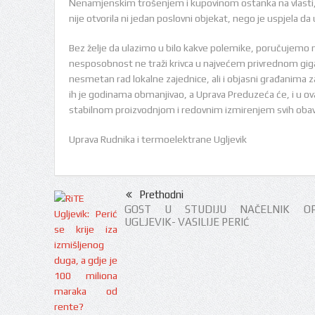
Nenamjenskim trošenjem i kupovinom ostanka na vlasti
nije otvorila ni jedan poslovni objekat, nego je uspjela da 
Bez želje da ulazimo u bilo kakve polemike, poručujemo n
nesposobnost ne traži krivca u najvećem privrednom giga
nesmetan rad lokalne zajednice, ali i objasni građanima 
ih je godinama obmanjivao, a Uprava Preduzeća će, i u ov
stabilnom proizvodnjom i redovnim izmirenjem svih oba
Uprava Rudnika i termoelektrane Ugljevik
Prethodni
GOST U STUDIJU NAČELNIK OP
UGLJEVIK- VASILIJE PERIĆ