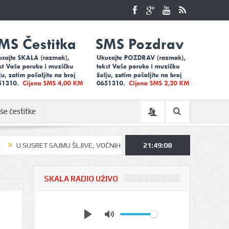
še čestitke
SRET SAJMU ŠLJIVE, VOĆNIH RAKIJA I MEDA U UGLJEVIKU…
21:49:08
UGLJEVIČ
SKALA RADIO UŽIVO
Play
Mute