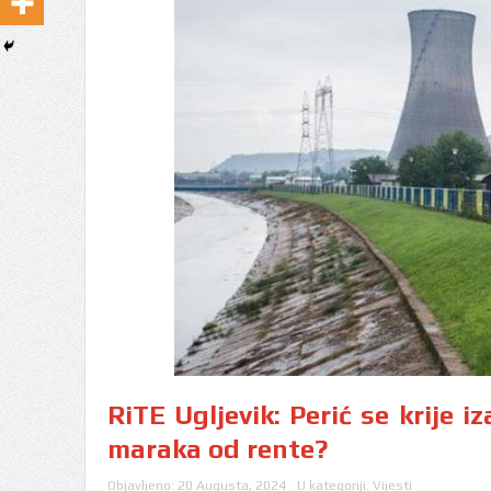
RiTE Ugljevik: Perić se krije i
maraka od rente?
Objavljeno:
20 Augusta, 2024
U kategoriji:
Vijesti