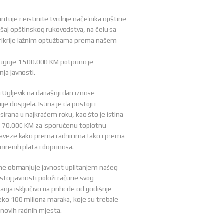
ntuje neistinite tvrdnje načelnika opštine
šaj opštinskog rukovodstva, na čelu sa
prikrije lažnim optužbama prema našem
 duguje 1.500.000 KM potpuno je
nja javnosti.
Ugljevik na današnji dan iznose
e dospjela. Istina je da postoji i
irana u najkraćem roku, kao što je istina
o 70.000 KM za isporučenu toplotnu
aveze kako prema radnicima tako i prema
irenih plata i doprinosa.
a ne obmanjuje javnost uplitanjem našeg
stoj javnosti položi račune svog
anja isključivo na prihode od godišnje
reko 100 miliona maraka, koje su trebale
 novih radnih mjesta.