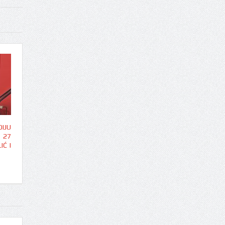
IJU
 27
IĆ I