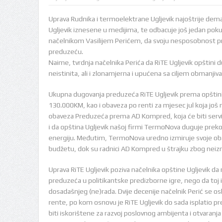
Uprava Rudnika i termoelektrane Ugljevik najoštrije dema
Ugljevik iznesene u medijima, te odbacuje još jedan poku
načelnikom Vasilijem Perićem, da svoju nesposobnost 
preduzeću.
Naime, tvrdnja načelnika Perića da RiTE Ugljevik opštini
neistinita, ali i zlonamjerna i upućena sa ciljem obmanjiva
Ukupna dugovanja preduzeća RiTE Ugljevik prema opštini 
130.000KM, kao i obaveza po renti za mjesec jul koja još nij
obaveza Preduzeća prema AD Kompred, koja će biti servis
i da opština Ugljevik našoj firmi TermoNova duguje prek
energiju. Međutim, TermoNova uredno izmiruje svoje ob
budžetu, dok su radnici AD Kompred u štrajku zbog neizm
Uprava RiTE Ugljevik poziva načelnika opštine Ugljevik d
preduzeća u politikantske predizborne igre, nego da toj i
dosadašnjeg (ne)rada. Dvije decenije načelnik Perić se osl
rente, po kom osnovu je RiTE Ugljevik do sada isplatio p
biti iskorištene za razvoj poslovnog ambijenta i otvaranja