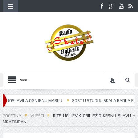
Meni
SLAVILA OGNJENU MARIJU
GOST U STUDIJU SKALA RADIJA BILA JE JUL
POČETNA
VIJESTI
RITE UGLJEVIK OBILJEŽIO KRSNU SLAVU –
MRATINDAN