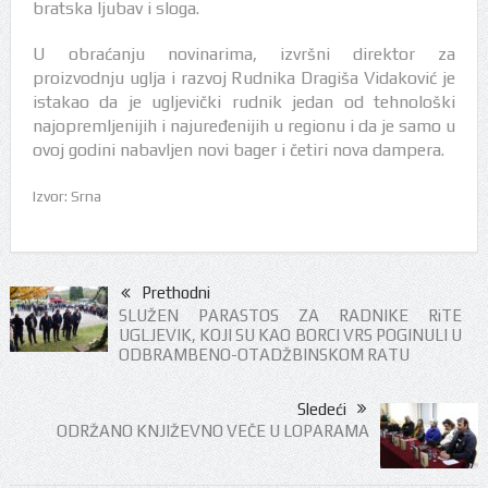
bratska ljubav i sloga.
U obraćanju novinarima, izvršni direktor za
proizvodnju uglja i razvoj Rudnika Dragiša Vidaković je
istakao da je ugljevički rudnik jedan od tehnološki
najopremljenijih i najuređenijih u regionu i da je samo u
ovoj godini nabavljen novi bager i četiri nova dampera.
Izvor: Srna
Prethodni
SLUŽEN PARASTOS ZA RADNIKE RiTE
UGLJEVIK, KOJI SU KAO BORCI VRS POGINULI U
ODBRAMBENO-OTADŽBINSKOM RATU
Sledeći
ODRŽANO KNJIŽEVNO VEČE U LOPARAMA