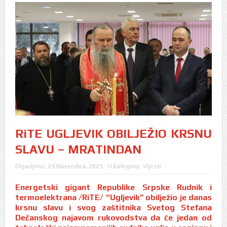
RiTE UGLJEVIK OBILJEŽIO KRSNU
SLAVU – MRATINDAN
Objavljeno:
24 Novembra, 2023
U kategoriji:
Vijesti
Energetski gigant Republike Srpske Rudnik i
termoelektrana /RiTE/ “Ugljevik” obilježio je danas
krsnu slavu i svog zaštitnika Svetog Stefana
Dečanskog najavom rukovodstva da će jedan od