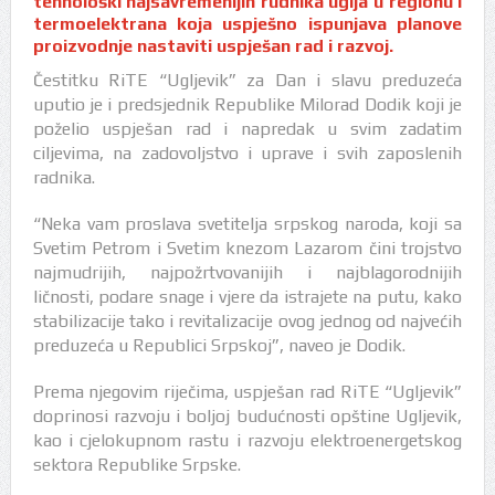
tehnološki najsavremenijih rudnika uglja u regionu i
termoelektrana koja uspješno ispunjava planove
proizvodnje nastaviti uspješan rad i razvoj.
Čestitku RiTE “Ugljevik” za Dan i slavu preduzeća
uputio je i predsjednik Republike Milorad Dodik koji je
poželio uspješan rad i napredak u svim zadatim
ciljevima, na zadovoljstvo i uprave i svih zaposlenih
radnika.
“Neka vam proslava svetitelja srpskog naroda, koji sa
Svetim Petrom i Svetim knezom Lazarom čini trojstvo
najmudrijih, najpožrtvovanijih i najblagorodnijih
ličnosti, podare snage i vjere da istrajete na putu, kako
stabilizacije tako i revitalizacije ovog jednog od najvećih
preduzeća u Republici Srpskoj”, naveo je Dodik.
Prema njegovim riječima, uspješan rad RiTE “Ugljevik”
doprinosi razvoju i boljoj budućnosti opštine Ugljevik,
kao i cjelokupnom rastu i razvoju elektroenergetskog
sektora Republike Srpske.