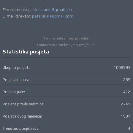
E-mail redakcija:
skalaradio@gmail.com
E-mail direktor:
petarskala@gmail.com
Failure notice from provider:
Connection Error:http_request_failed
Statistika posjeta
Ukupno posjeta:
1008593
Posjeta danas:
289
Posjeta juče:
422
Posjeta prošle sedmice:
2741
Posjeta ovog mjeseca:
1991
Trenutno posjetilaca:
4