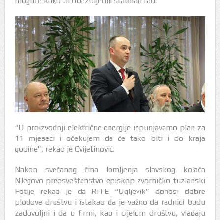
moguće kako bi obezbijedili stabilan rad.
“U proizvodnji električne energije ispunjavamo plan za
11 mjeseci i očekujem da će tako biti i do kraja
godine”, rekao je Cvijetinović.
Nakon svečanog čina lomljenja slavskog kolača
NJegovo preosveštenstvo episkop zvorničko-tuzlanski
Fotije rekao je da RiTE “Ugljevik” donosi dobre
plodove društvu i istakao da je važno da radnici budu
zadovoljni i da u firmi, kao i cijelom društvu, vladaju