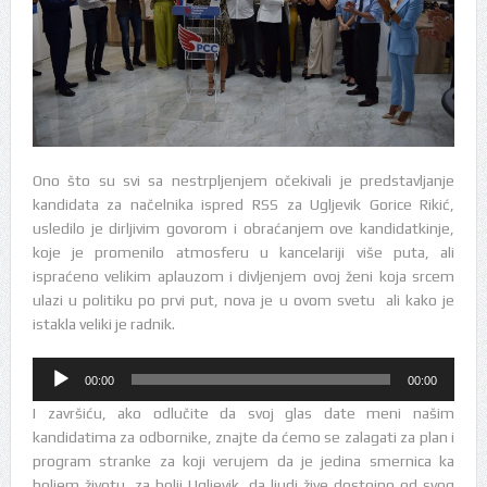
Ono što su svi sa nestrpljenjem očekivali je predstavljanje
kandidata za načelnika ispred RSS za Ugljevik Gorice Rikić,
usledilo je dirljivim govorom i obraćanjem ove kandidatkinje,
koje je promenilo atmosferu u kancelariji više puta, ali
ispraćeno velikim aplauzom i divljenjem ovoj ženi koja srcem
ulazi u politiku po prvi put, nova je u ovom svetu ali kako je
istakla veliki je radnik.
Audio
00:00
00:00
Player
I završiću, ako odlučite da svoj glas date meni našim
kandidatima za odbornike, znajte da ćemo se zalagati za plan i
program stranke za koji verujem da je jedina smernica ka
boljem životu, za bolji Ugljevik, da ljudi žive dostojno od svog