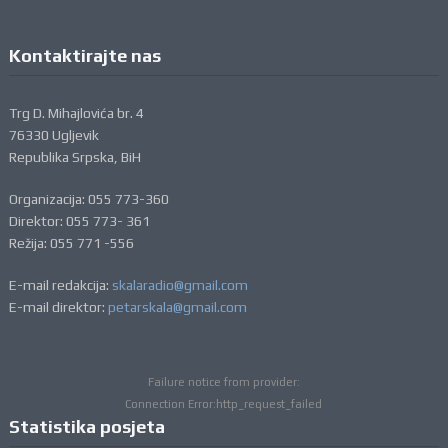
Kontaktirajte nas
Trg D. Mihajlovića br. 4
76330 Ugljevik
Republika Srpska, BiH
Organizacija: 055 773-360
Direktor: 055 773- 361
Režija: 055 771 -556
E-mail redakcija:
skalaradio@gmail.com
E-mail direktor:
petarskala@gmail.com
Failure notice from provider:
Connection Error:http_request_failed
Statistika posjeta