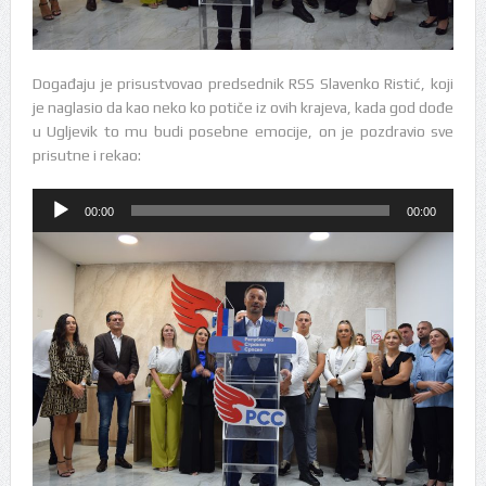
Događaju je prisustvovao predsednik RSS Slavenko Ristić, koji
je naglasio da kao neko ko potiče iz ovih krajeva, kada god dođe
u Ugljevik to mu budi posebne emocije, on je pozdravio sve
prisutne i rekao:
Audio
00:00
00:00
Player