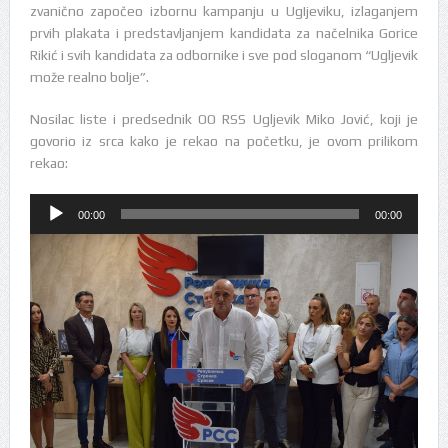
zvanično započeo izbornu kampanju u UgIjeviku, izlaganjem
prvih plakata i predstavljanjem kandidata za načelnika Gorice
Rikić i svih kandidata za odbornike i sve pod sloganom “Ugljevik
može realno bolje”.
Nosilac liste i predsednik OO RSS Ugljevik Miko Jović, koji je
govorio iz srca kako je rekao na početku, je ovom prilikom
rekao:
Audio
00:00
00:00
Player