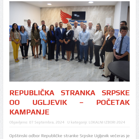
REPUBLIČKA STRANKA SRPSKE
OO UGLJEVIK – POČETAK
KAMPANJE
Objavljeno:
07 Septembra, 2024
U kategoriji:
LOKALNI IZBORI 2024
Opštinski odbor Republičke stranke Srpske Ugljevik večeras je