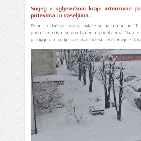
Snijeg u ugljevičkom kraju intenzivno pa
putevima i u naseljima.
Ekipe za čišćenje snijega nalaze se na terenu od 10 
područjima čiste se po utvrđenim prioritetima. Na ter
pažnja je tamo gdje su dijalizni bolesnici-rečeno je iz Op