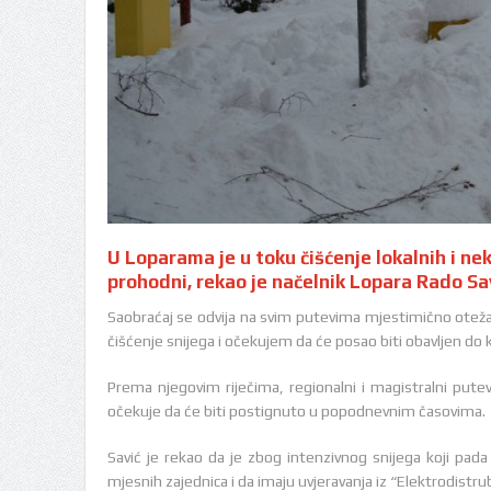
U Loparama je u toku čišćenje lokalnih i ne
prohodni, rekao je načelnik Lopara Rado Sav
Saobraćaj se odvija na svim putevima mjestimično oteža
čišćenje snijega i očekujem da će posao biti obavljen do k
Prema njegovim riječima, regionalni i magistralni putev
očekuje da će biti postignuto u popodnevnim časovima.
Savić je rekao da je zbog intenzivnog snijega koji pada
mjesnih zajednica i da imaju uvjeravanja iz “Elektrodistrubi