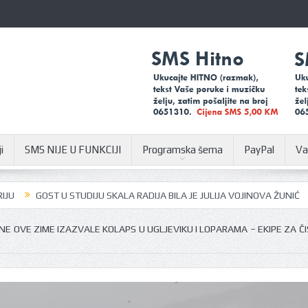
i
SMS NIJE U FUNKCIJI
Programska šema
PayPal
Va
TUDIJU SKALA RADIJA BILA JE JULIJA VOJINOVA ŽUNIĆ
U SUSRET SAJM
NE OVE ZIME IZAZVALE KOLAPS U UGLJEVIKU I LOPARAMA – EKIPE ZA Č