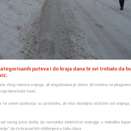
kategorisanih puteva i do kraja dana bi svi trebalo da b
ić.
no zbog nanosa snijega, ali angažovano je skoro 30 mašina sa plugovim
raja dana kaže Savić.
i na ovom području su prohodni, ali nisu dovoljno očišćeni od snijega,
 od ranog jutra došlo do nestanka električne energije u nekoliko lopar
cije” da će krarovi biti otklonjeni u toku dana.