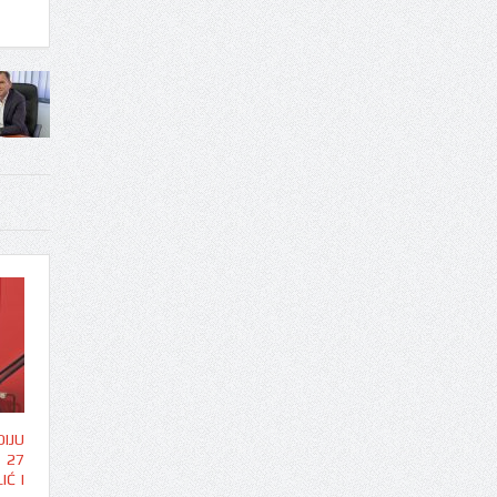
IJU
 27
IĆ I