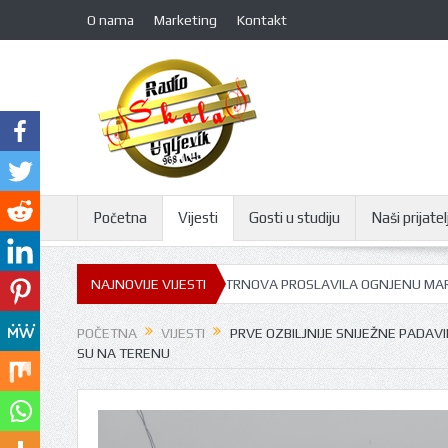
O nama
Marketing
Kontakt
Početna
Vijesti
Gosti u studiju
Naši prijatelj
 VIŠNJIĆA: GORNJA TRNOVA PROSLAVILA OGNJENU MARIJU
NAJNOVIJE VIJESTI
GOST U S
POČETNA
VIJESTI
PRVE OZBILJNIJE SNIJEŽNE PADAVI
SU NA TERENU