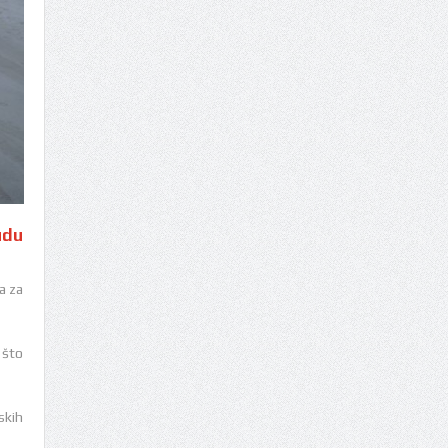
udu
a za
 što
skih