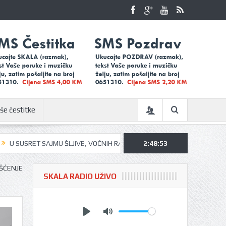
še čestitke
U ŠLJIVE, VOĆNIH RAKIJA I MEDA U UGLJEVIKU…
2:48:54
UGLJEVIČKI ĐACI N
IŠĆENJE
SKALA RADIO UŽIVO
Play
Mute