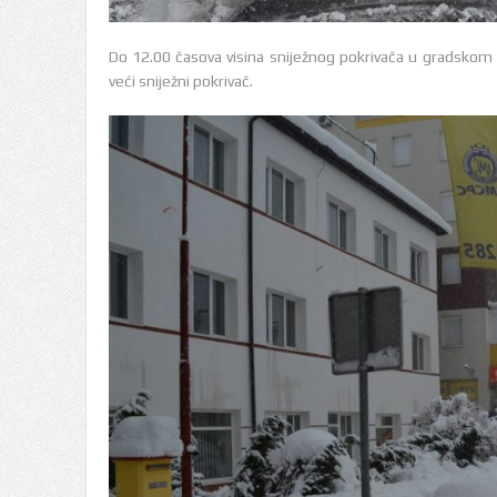
Do 12.00 časova visina sniježnog pokrivača u gradskom d
veći sniježni pokrivač.