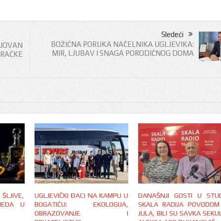
Sledeći
BOŽIĆNA PORUKA NAČELNIKA UGLJEVIKA:
JOVAN
MIR, LJUBAV I SNAGA PORODIČNOG DOMA
RAČKE
LJIVE,
UGLJEVIČKI ĐACI NA KAMPU U
DANAŠNJI GOSTI U STUD
MEDA U
BOGATIĆU: EKOLOGIJA,
SKALA RADIJA POVODOM
OBRAZOVANJE I
JULA, BILI SU SAVKA SEKUL