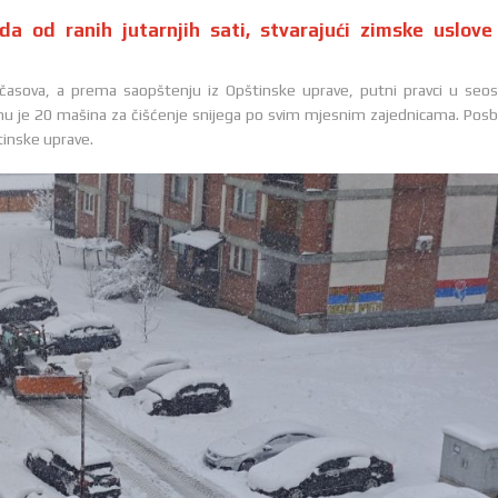
da od ranih jutarnjih sati, stvarajući zimske uslove
časova, a prema saopštenju iz Opštinske uprave, putni pravci u seo
enu je 20 mašina za čišćenje snijega po svim mjesnim zajednicama. Pos
štinske uprave.