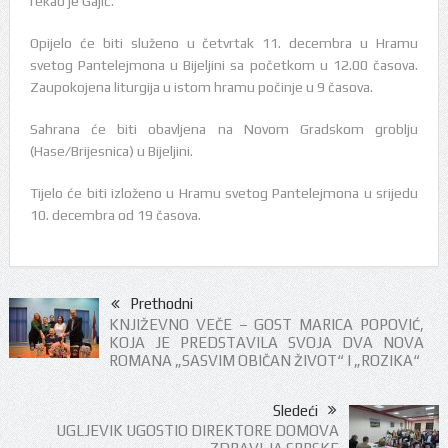
rekao je Gajić.
Opijelo će biti služeno u četvrtak 11. decembra u Hramu
svetog Pantelejmona u Bijeljini sa početkom u 12.00 časova.
Zaupokojena liturgija u istom hramu počinje u 9 časova.
Sahrana će biti obavljena na Novom Gradskom groblju
(Hase/Brijesnica) u Bijeljini.
Tijelo će biti izloženo u Hramu svetog Pantelejmona u srijedu
10. decembra od 19 časova.
Prethodni
KNJIŽEVNO VEČE – GOST MARICA POPOVIĆ,
KOJA JE PREDSTAVILA SVOJA DVA NOVA
ROMANA „SASVIM OBIČAN ŽIVOT“ I „ROZIKA“
Sledeći
UGLJEVIK UGOSTIO DIREKTORE DOMOVA