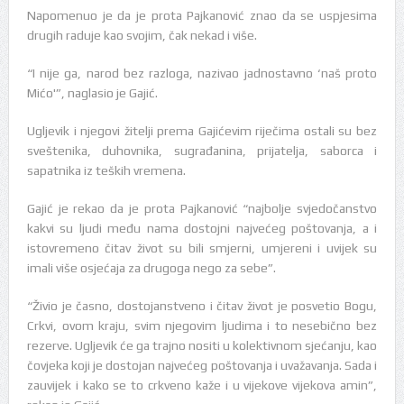
Napomenuo je da je prota Pajkanović znao da se uspjesima
drugih raduje kao svojim, čak nekad i više.
“I nije ga, narod bez razloga, nazivao jadnostavno ‘naš proto
Mićo'”, naglasio je Gajić.
Ugljevik i njegovi žitelji prema Gajićevim riječima ostali su bez
sveštenika, duhovnika, sugrađanina, prijatelja, saborca i
sapatnika iz teških vremena.
Gajić je rekao da je prota Pajkanović “najbolje svjedočanstvo
kakvi su ljudi među nama dostojni najvećeg poštovanja, a i
istovremeno čitav život su bili smjerni, umjereni i uvijek su
imali više osjećaja za drugoga nego za sebe”.
“Živio je časno, dostojanstveno i čitav život je posvetio Bogu,
Crkvi, ovom kraju, svim njegovim ljudima i to nesebično bez
rezerve. Ugljevik će ga trajno nositi u kolektivnom sjećanju, kao
čovjeka koji je dostojan najvećeg poštovanja i uvažavanja. Sada i
zauvijek i kako se to crkveno kaže i u vijekove vijekova amin”,