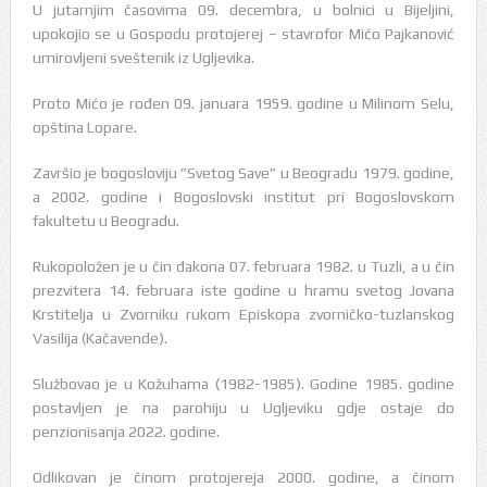
U jutarnjim časovima 09. decembra, u bolnici u Bijeljini,
upokojio se u Gospodu protojerej – stavrofor Mićo Pajkanović
umirovljeni sveštenik iz Ugljevika.
Proto Mićo je rođen 09. januara 1959. godine u Milinom Selu,
opština Lopare.
Završio je bogosloviju ”Svetog Save” u Beogradu 1979. godine,
a 2002. godine i Bogoslovski institut pri Bogoslovskom
fakultetu u Beogradu.
Rukopoložen je u čin đakona 07. februara 1982. u Tuzli, a u čin
prezvitera 14. februara iste godine u hramu svetog Jovana
Krstitelja u Zvorniku rukom Episkopa zvorničko-tuzlanskog
Vasilija (Kačavende).
Službovao je u Kožuhama (1982-1985). Godine 1985. godine
postavljen je na parohiju u Ugljeviku gdje ostaje do
penzionisanja 2022. godine.
Odlikovan je činom protojereja 2000. godine, a činom