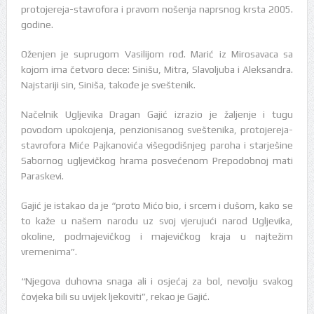
protojereja-stavrofora i pravom nošenja naprsnog krsta 2005.
godine.
Oženjen je suprugom Vasilijom rođ. Marić iz Mirosavaca sa
kojom ima četvoro dece: Sinišu, Mitra, Slavoljuba i Aleksandra.
Najstariji sin, Siniša, takođe je sveštenik.
Načelnik Ugljevika Dragan Gajić izrazio je žaljenje i tugu
povodom upokojenja, penzionisanog sveštenika, protojereja-
stavrofora Miće Pajkanovića višegodišnjeg paroha i starješine
Sabornog ugljevičkog hrama posvećenom Prepodobnoj mati
Paraskevi.
Gajić je istakao da je “proto Mićo bio, i srcem i dušom, kako se
to kaže u našem narodu uz svoj vjerujući narod Ugljevika,
okoline, podmajevičkog i majevičkog kraja u najtežim
vremenima”.
“Njegova duhovna snaga ali i osjećaj za bol, nevolju svakog
čovjeka bili su uvijek ljekoviti”, rekao je Gajić.