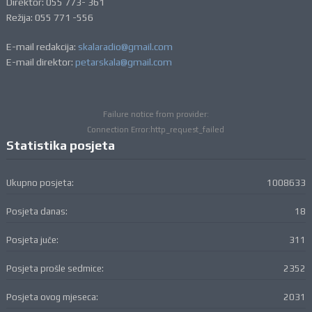
Direktor: 055 773- 361
Režija: 055 771 -556
E-mail redakcija:
skalaradio@gmail.com
E-mail direktor:
petarskala@gmail.com
Failure notice from provider:
Connection Error:http_request_failed
Statistika posjeta
Ukupno posjeta:
1008633
Posjeta danas:
18
Posjeta juče:
311
Posjeta prošle sedmice:
2352
Posjeta ovog mjeseca:
2031