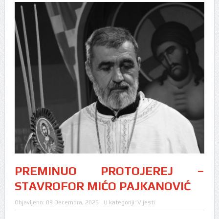
PREMINUO PROTOJEREJ –
STAVROFOR MIĆO PAJKANOVIĆ
Objavljeno:
09 Decembra, 2025
U kategoriji:
Vijesti