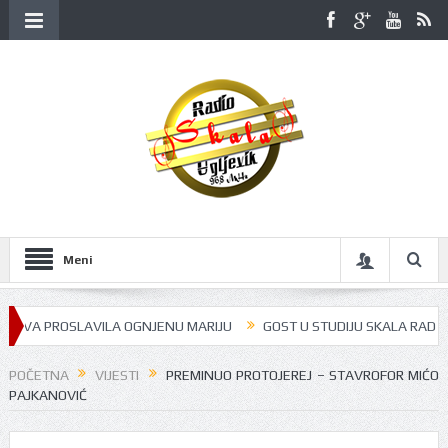
Meni
A PROSLAVILA OGNJENU MARIJU
GOST U STUDIJU SKALA RADIJA BILA 
POČETNA
VIJESTI
PREMINUO PROTOJEREJ – STAVROFOR MIĆO
PAJKANOVIĆ