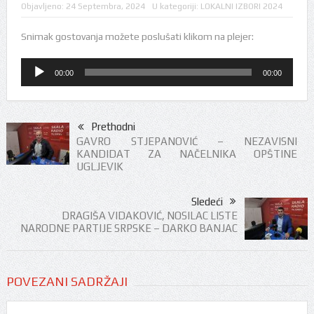
Objavljeno:
24 Septembra, 2024
U kategoriji:
LOKALNI IZBORI 2024
Snimak gostovanja možete poslušati klikom na plejer:
Audio
00:00
00:00
Player
Prethodni
GAVRO STJEPANOVIĆ – NEZAVISNI
KANDIDAT ZA NAČELNIKA OPŠTINE
UGLJEVIK
Sledeći
DRAGIŠA VIDAKOVIĆ, NOSILAC LISTE
NARODNE PARTIJE SRPSKE – DARKO BANJAC
POVEZANI SADRŽAJI