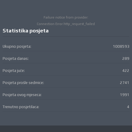
Failure notice from provider:
Connection Error:http_request_failed
Statistika posjeta
Ukupno posjeta:
1008593
Posjeta danas:
289
Posjeta juče:
422
Posjeta prošle sedmice:
2741
Posjeta ovog mjeseca:
1991
Trenutno posjetilaca:
4