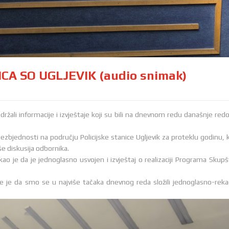
A SO UGLJEVIK (audio snimak)
ržali informacije i izvještaje koji su bili na dnevnom redu današnje red
bezbjednosti na području Policijske stanice Ugljevik za proteklu godinu, k
še diskusija odbornika.
ao je da je jednoglasno usvojen i izvještaj o realizaciji Programa Skupš
je je da smo se u najviše tačaka dnevnog reda složili jednoglasno-reka