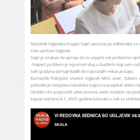
Načelnik Ugljevika Dragan Gajić upoznao je odbornike sa
čelo opštine Ugljevik.
Gajić je istakao da vjeruje da će uspjeti sve probleme rije
-Najveći problem je ogroman dug u budžetu koji sam zatek
svih građana od najmlađih do najstarijih-rekao je Gajić.
Komandir Policijske stanice Ugljevik Mićo Jović, tokom
pohvalio je inicijativu načelnika Gajića za projekat video na
Ukoliko ste propustili uživo prenos ovde možete da posl
koja je održana 8.7. 2025 godine (utorak) u sali za sedni