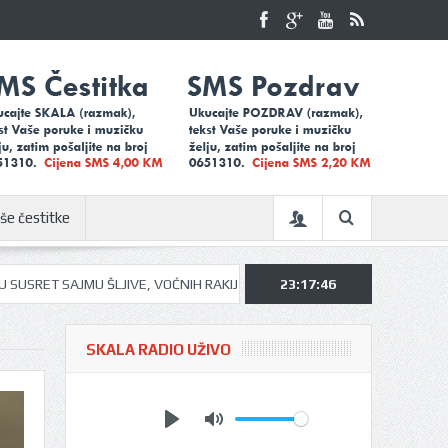
še čestitke
LJIVE, VOĆNIH RAKIJA I MEDA U UGLJEVIKU…
23:17:48
UGLJEVIČKI ĐACI NA K
SKALA RADIO UŽIVO
Play
Mute