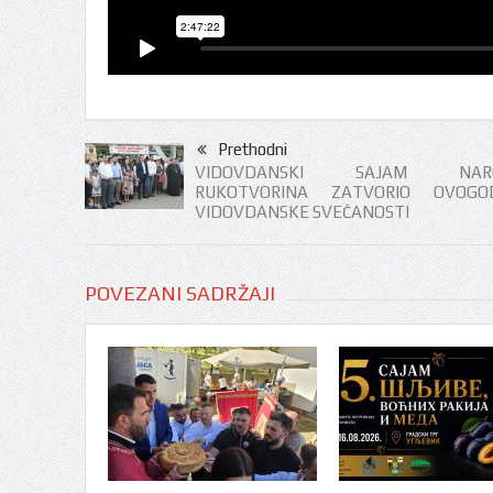
Prethodni
VIDOVDANSKI SAJAM NARO
RUKOTVORINA ZATVORIO OVOGOD
VIDOVDANSKE SVEČANOSTI
POVEZANI SADRŽAJI