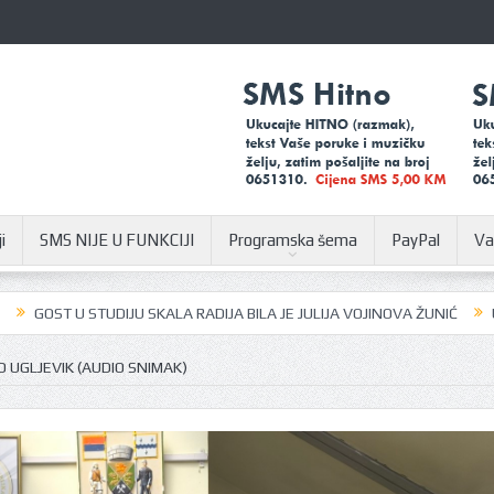
i
SMS NIJE U FUNKCIJI
Programska šema
PayPal
Va
IJU SKALA RADIJA BILA JE JULIJA VOJINOVA ŽUNIĆ
U SUSRET SAJMU Š
 UGLJEVIK (AUDIO SNIMAK)