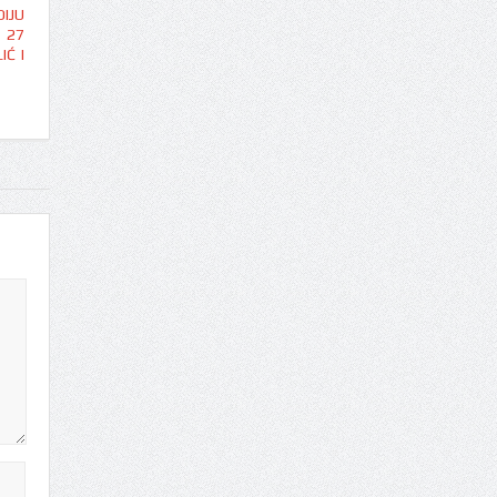
IJU
 27
IĆ I