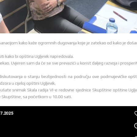
 sanacijom kako kaže ogromnih dugovanja koje je zatekao od kako je doša
šiti kako bi opština Ugljevik napredovala.
ao. Uvjeren sam da će se sve prevazići u korist daljeg razvoja i prosperi
 diskutovanja o stanju bezbjednosti na području ove podmajevičke opšt
dzora u cijeloj opštini Ugljevik.
ušate snimak Skala radija VI-e redovne sjednice Skupštine opštine Uglje
ce Skupštine, sa početkom u 10.00 sati.