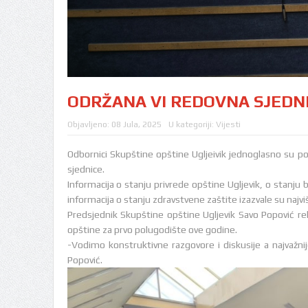
ODRŽANA VI REDOVNA SJEDNIC
Objavljeno:
08 Jula, 2025
U kategoriji:
Vijesti
Odbornici Skupštine opštine Ugljeivik jednoglasno su pod
sjednice.
Informacija o stanju privrede opštine Ugljevik, o stanju 
informacija o stanju zdravstvene zaštite izazvale su najvi
Predsjednik Skupštine opštine Ugljevik Savo Popović rek
opštine za prvo polugodište ove godine.
-Vodimo konstruktivne razgovore i diskusije a najvažni
Popović.