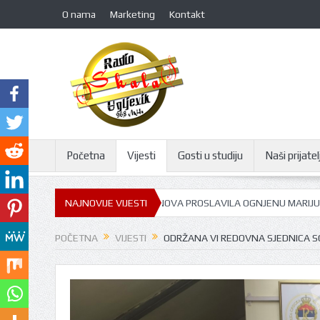
O nama
Marketing
Kontakt
Početna
Vijesti
Gosti u studiju
Naši prijatelj
IŠNJIĆA: GORNJA TRNOVA PROSLAVILA OGNJENU MARIJU
NAJNOVIJE VIJESTI
GOST U STUD
POČETNA
VIJESTI
ODRŽANA VI REDOVNA SJEDNICA SO