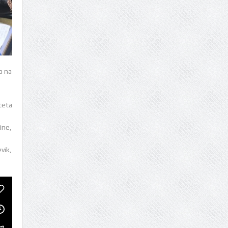
o na
teta
ine,
vik,