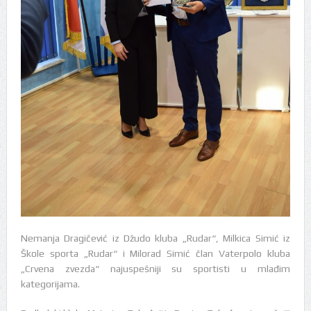
Nemanja Dragičević iz Džudo kluba „Rudar“, Milkica Simić iz
Škole sporta „Rudar“ i Milorad Simić član Vaterpolo kluba
„Crvena zvezda“ najuspešniji su sportisti u mlađim
kategorijama.