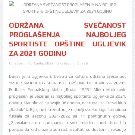
ODRŽANA SVEČANOST
PROGLAŠENJA NAJBOLJEG
SPORTISTE OPŠTINE UGLJEVIK
ZA 2021 GODINU
Objavljeno:
08 Aprila, 2022
U kategoriji:
Vijesti
Danas je u Ugljeviku u Centru za kulturu održana svečanost
“IZBOR NAJBOLJEG SPORTISTE OPŠTINE UGLJEVIK ZA 2021”.
Fudbaler Fudbalskog kluba „Rudar 1925“ Mirko Marinković
proglašen je večeras za najboljeg sportistu Ugljevika za 2021.
godinu. Marinković sa svojih 36 godina, nastupa i za Futsal klub
„Radnik“ iz Bijeljine i trenutno je najbolji strelac Lige šampiona
futsala za sezonu 2021/2022 sa 11 postignutih golova.
„Zahvalan sam na priznanju, a svim mladim sportistima bih
poručio da kad ulože trud i rad rezultati su dostižni“, rekao je