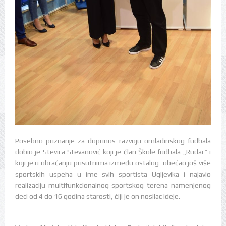
Posebno priznanje za doprinos razvoju omladinskog fudbala
dobio je Stevica Stevanović koji je član Škole fudbala „Rudar“ i
koji je u obraćanju prisutnima između ostalog obećao još više
sportskih uspeha u ime svih sportista Ugljevika i najavio
realizaciju multifunkcionalnog sportskog terena namenjenog
deci od 4 do 16 godina starosti, čiji je on nosilac ideje.