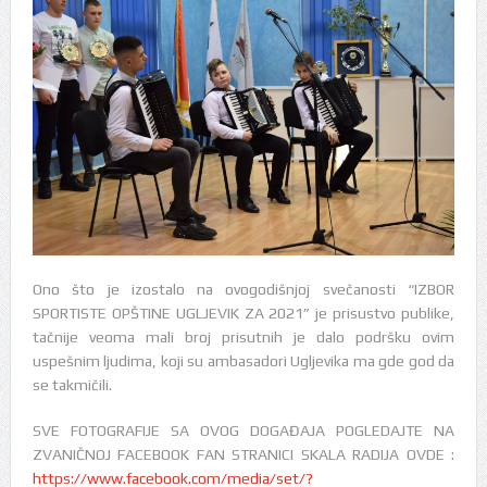
Ono što je izostalo na ovogodišnjoj svečanosti “IZBOR
SPORTISTE OPŠTINE UGLJEVIK ZA 2021” je prisustvo publike,
tačnije veoma mali broj prisutnih je dalo podršku ovim
uspešnim ljudima, koji su ambasadori Ugljevika ma gde god da
se takmičili.
SVE FOTOGRAFIJE SA OVOG DOGAĐAJA POGLEDAJTE NA
ZVANIČNOJ FACEBOOK FAN STRANICI SKALA RADIJA OVDE :
https://www.facebook.com/media/set/?