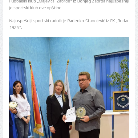
Fudbalski klub „Majevica-Zabrđe“ iz Donjeg Zabrđa najuspešniji
je sportski klub ove opštine.
Najuspešniji sportski radnik je Radenko Stanojević iz FK „Rudar
1925“.