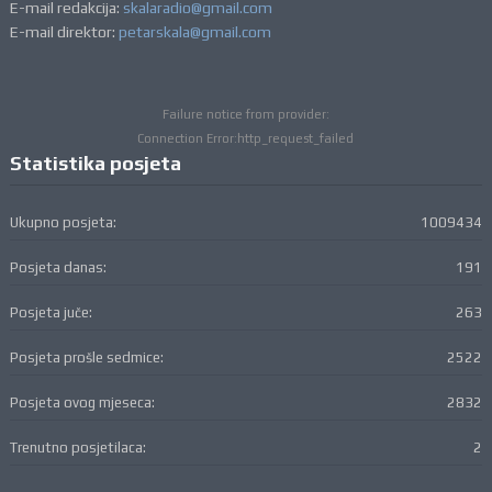
E-mail redakcija:
skalaradio@gmail.com
E-mail direktor:
petarskala@gmail.com
Failure notice from provider:
Connection Error:http_request_failed
Statistika posjeta
Ukupno posjeta:
1009434
Posjeta danas:
191
Posjeta juče:
263
Posjeta prošle sedmice:
2522
Posjeta ovog mjeseca:
2832
Trenutno posjetilaca:
2