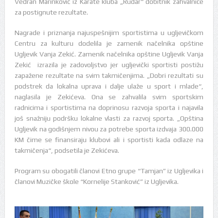
Vedran Marinković iz Karate kluba „Rudar“ dobitnik zahvalnice
za postignute rezultate.
Nagrade i priznanja najuspešnijim sportistima u ugljevičkom
Centru za kulturu dodelila je zamenik načelnika opštine
Ugljevik Vanja Zekić. Zamenik načelnika opštine Ugljevik Vanja
Zekić izrazila je zadovoljstvo jer ugljevički sportisti postižu
zapažene rezultate na svim takmičenjima. „Dobri rezultati su
podstrek da lokalna uprava i dalje ulaže u sport i mlade“,
naglasila je Zekićeva. Ona se zahvalila svim sportskim
radnicima i sportistima na doprinosu razvoja sporta i najavila
još snažniju podršku lokalne vlasti za razvoj sporta. „Opština
Ugljevik na godišnjem nivou za potrebe sporta izdvaja 300.000
KM čime se finansiraju klubovi ali i sportisti kada odlaze na
takmičenja“, podsetila je Zekićeva.
Program su obogatili članovi Etno grupe “Tamjan” iz Ugljevika i
članovi Muzičke škole “Kornelije Stanković” iz Ugljevika.