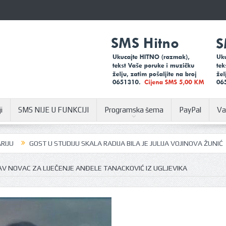
i
SMS NIJE U FUNKCIJI
Programska šema
PayPal
Va
GOST U STUDIJU SKALA RADIJA BILA JE JULIJA VOJINOVA ŽUNIĆ
U S
E SAV NOVAC ZA LIJEČENJE ANĐELE TANACKOVIĆ IZ UGLJEVIKA