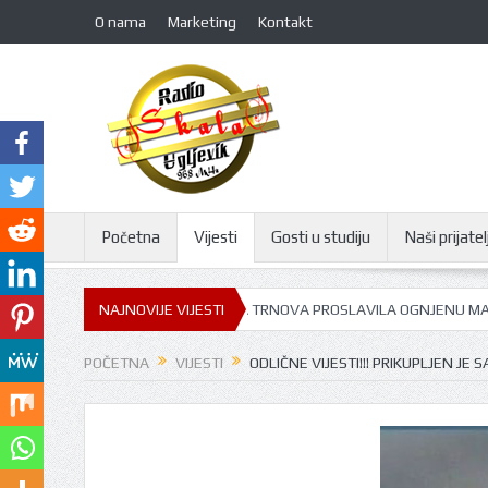
O nama
Marketing
Kontakt
Početna
Vijesti
Gosti u studiju
Naši prijatelj
AJU FILIPA VIŠNJIĆA: GORNJA TRNOVA PROSLAVILA OGNJENU MARIJU
NAJNOVIJE VIJESTI
POČETNA
VIJESTI
ODLIČNE VIJESTI!!! PRIKUPLJEN J