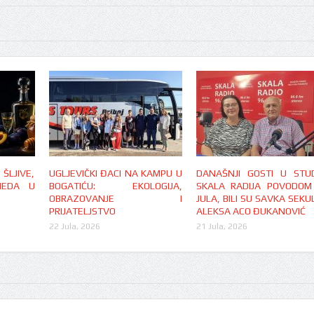
LJIVE,
UGLJEVIČKI ĐACI NA KAMPU U
DANAŠNJI GOSTI U STUD
MEDA U
BOGATIĆU: EKOLOGIJA,
SKALA RADIJA POVODOM
OBRAZOVANJE I
JULA, BILI SU SAVKA SEKUL
PRIJATELJSTVO
ALEKSA ACO ĐUKANOVIĆ
22 Jula, 2026
21 Jula, 2026