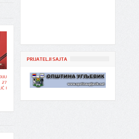
PRIJATELJI SAJTA
IJU
 27
IĆ I