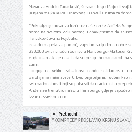
Novac za Anđelu Tanacković, šesnaestogodišnju djevojčicu 
je njena majka Jelica Tanacković i zahvalila svima za dobro
“Prikupljen je novac za liječenje naše ćerke Anđele. Sa 
svima na svakom vidu pomoći i obavijestimo da zaustavl
Tanackovićeva na Fejsbuku.
Povodom apela za pomoć, zajedno sa ljudima dobre volje
250.000 evra na račun bolnice u Flensburgu (Malteser Kr
Anđelina majka je navela da su poslije humanitarnih baz
sami.
“Dugujemo veliku zahvalnost Fondu solidarnosti `Duš
parohijama naše svete Crkve, prijateljima, rodbini kao i
svih nacionalnosti koji su pokazali da granice nisu prepr
Anđela se trenutno nalazi u Flensburgu gdje je započeo n
Izvor: nezavisne.com
Prethodni
”KOMPRED” PROSLAVIO KRSNU SLAVU