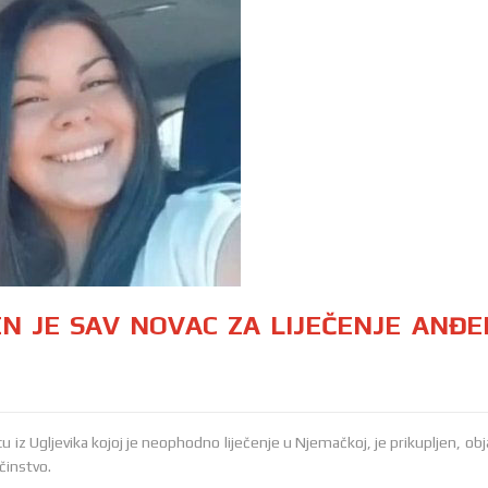
JEN JE SAV NOVAC ZA LIJEČENJE ANĐE
iz Ugljevika kojoj je neophodno liječenje u Njemačkoj, je prikupljen, obja
činstvo.