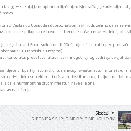
iz Ugljevika kojoj je neophodno liječenje u Njemačkoj, je prikupljen, obja
činstvo.
vjerom u Vaskrslog Gospoda i dobročinstvom svih ljudi, želimo da se zahva
jamo dalje prikupljanje novca za liječenje naše ćerke Anđele”, objavil
, uključio se i Fond solidarnosti “Duša djece” i uplatio prvi predraču
ankenhaus St. Franziskus-Hospital).
ara, koncerata, predstava, utakmica i mnogobrojnog sadržaja uvidjeli da 
a djece`, Eparhiji zvorničko-tuzlanskoj, sveštenstvu, monaštvu i 
 svim privrednim subjektima i državnim institucijama, te ljudima dobre v
eka, a da je humanost na prvom mjestu”, navela je ona.
astavak liječenja.
Sledeći
SJEDNICA SKUPŠTINE OPŠTINE UGLJEVIK