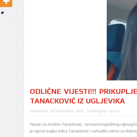
ODLIČNE VIJESTI!!! PRIKUPL
TANACKOVIĆ IZ UGLJEVIKA
Objavljeno:
29 Septembra, 2022
U kategoriji:
Vijesti
Novac za Anđelu Tanacković, šesnaestogodišnju djevojčicu 
je njena majka Jelica Tanacković i zahvalila svima za dobro