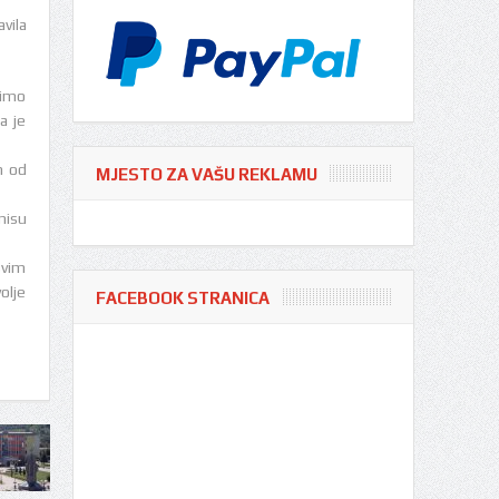
vila
limo
a je
n od
MJESTO ZA VAŠU REKLAMU
nisu
svim
olje
FACEBOOK STRANICA