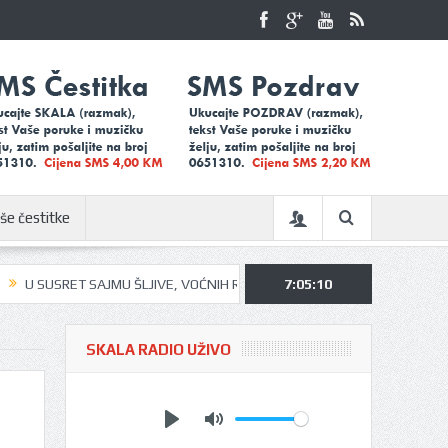
še čestitke
USRET SAJMU ŠLJIVE, VOĆNIH RAKIJA I MEDA U UGLJEVIKU…
7:05:10
UGLJEVI
SKALA RADIO UŽIVO
Play
Mute