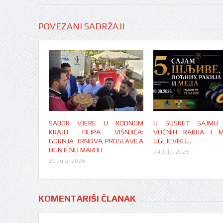
POVEZANI SADRŽAJI
SABOR VJERE U RODNOM
U SUSRET SAJMU Š
KRAJU FILIPA VIŠNJIĆA:
VOĆNIH RAKIJA I 
GORNJA TRNOVA PROSLAVILA
UGLJEVIKU…
OGNJENU MARIJU
24 Jula, 2026
30 Jula, 2026
KOMENTARIŠI ČLANAK