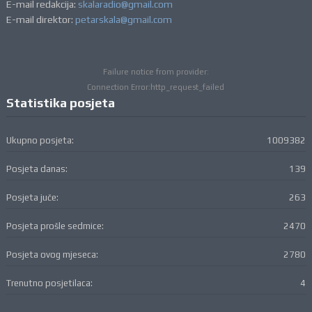
E-mail redakcija:
skalaradio@gmail.com
E-mail direktor:
petarskala@gmail.com
Failure notice from provider:
Connection Error:http_request_failed
Statistika posjeta
Ukupno posjeta:
1009382
Posjeta danas:
139
Posjeta juče:
263
Posjeta prošle sedmice:
2470
Posjeta ovog mjeseca:
2780
Trenutno posjetilaca:
4