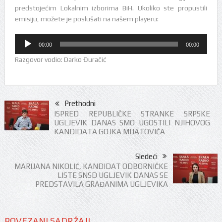
predstojećim Lokalnim izborima BiH. Ukoliko ste propustili
emisiju, možete je poslušati na našem playeru:
Audio
00:00
00:00
Player
Razgovor vodio: Darko Đuračić
Prethodni
ISPRED REPUBLIČKE STRANKE SRPSKE
UGLJEVIK DANAS SMO UGOSTILI NJIHOVOG
KANDIDATA GOJKA MIJATOVIĆA
Sledeći
MARIJANA NIKOLIĆ, KANDIDAT ODBORNIČKE
LISTE SNSD UGLJEVIK DANAS SE
PREDSTAVILA GRAĐANIMA UGLJEVIKA
POVEZANI SADRŽAJI