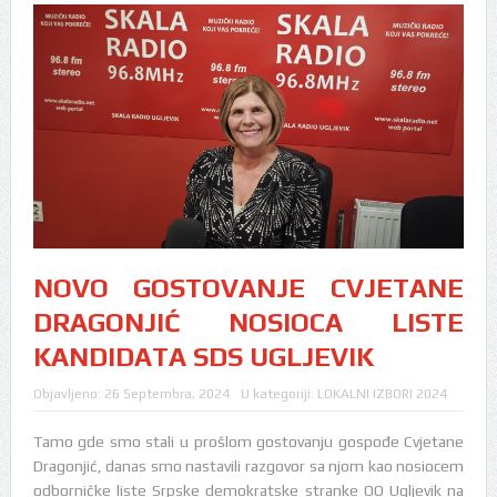
NOVO GOSTOVANJE CVJETANE
DRAGONJIĆ NOSIOCA LISTE
KANDIDATA SDS UGLJEVIK
Objavljeno:
26 Septembra, 2024
U kategoriji:
LOKALNI IZBORI 2024
Tamo gde smo stali u prošlom gostovanju gospođe Cvjetane
Dragonjić, danas smo nastavili razgovor sa njom kao nosiocem
odborničke liste Srpske demokratske stranke OO Ugljevik na