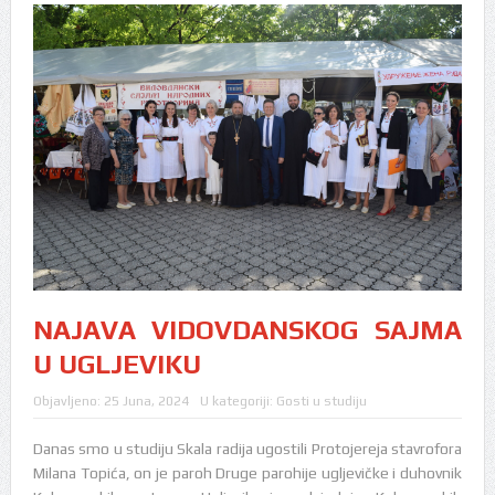
NAJAVA VIDOVDANSKOG SAJMA
U UGLJEVIKU
Objavljeno:
25 Juna, 2024
U kategoriji:
Gosti u studiju
Danas smo u studiju Skala radija ugostili Protojereja stavrofora
Milana Topića, on je paroh Druge parohije ugljevičke i duhovnik