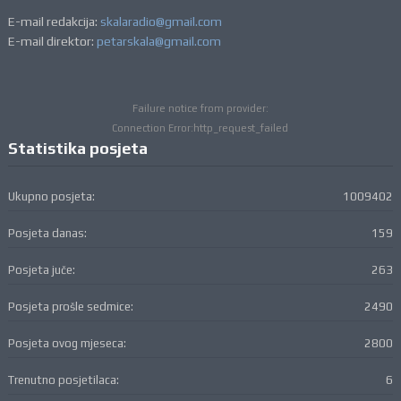
E-mail redakcija:
skalaradio@gmail.com
E-mail direktor:
petarskala@gmail.com
Failure notice from provider:
Connection Error:http_request_failed
Statistika posjeta
Ukupno posjeta:
1009402
Posjeta danas:
159
Posjeta juče:
263
Posjeta prošle sedmice:
2490
Posjeta ovog mjeseca:
2800
Trenutno posjetilaca:
6