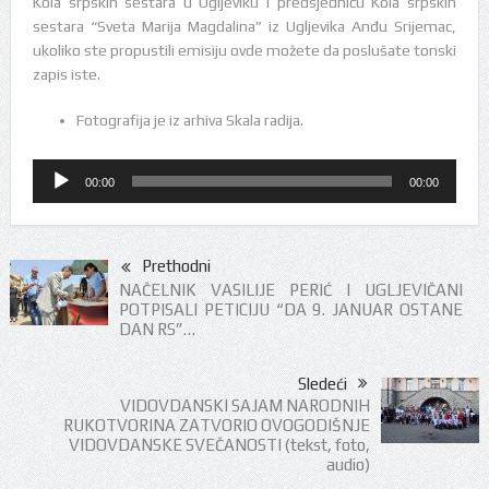
Kola srpskih sestara u Ugljeviku i predsjednicu Kola srpskih
sestara “Sveta Marija Magdalina” iz Ugljevika Anđu Srijemac,
ukoliko ste propustili emisiju ovde možete da poslušate tonski
zapis iste.
Fotografija je iz arhiva Skala radija.
Audio
00:00
00:00
Player
Prethodni
NAČELNIK VASILIJE PERIĆ I UGLJEVIČANI
POTPISALI PETICIJU “DA 9. JANUAR OSTANE
DAN RS”…
Sledeći
VIDOVDANSKI SAJAM NARODNIH
RUKOTVORINA ZATVORIO OVOGODIŠNJE
VIDOVDANSKE SVEČANOSTI (tekst, foto,
audio)