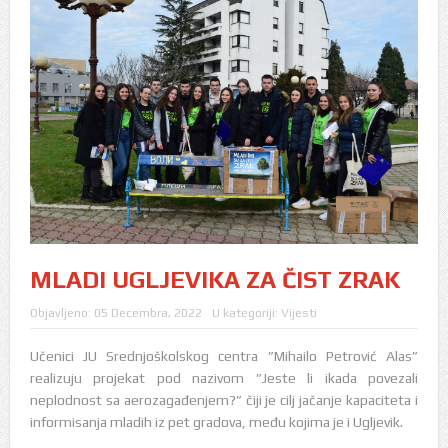
MLADI UGLJEVIKA ZA ČIST ZRAK
Objavljeno:
05 Decembra, 2022
U kategoriji:
Vijesti
Učenici JU Srednjoškolskog centra ”Mihailo Petrović Alas”
realizuju projekat pod nazivom ”Jeste li ikada povezali
neplodnost sa aerozagađenjem?” čiji je cilj jačanje kapaciteta i
informisanja mladih iz pet gradova, među kojima je i Ugljevik.