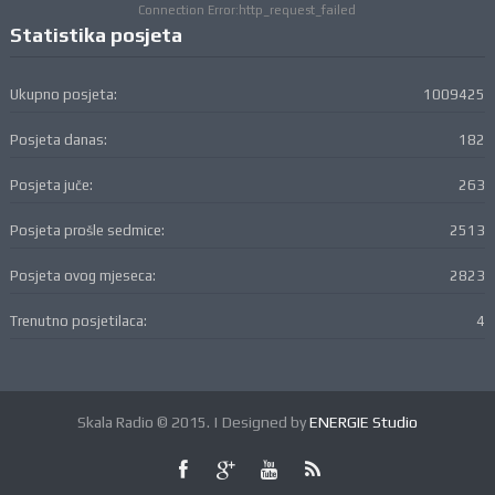
Connection Error:http_request_failed
Statistika posjeta
Ukupno posjeta:
1009425
Posjeta danas:
182
Posjeta juče:
263
Posjeta prošle sedmice:
2513
Posjeta ovog mjeseca:
2823
Trenutno posjetilaca:
4
Skala Radio © 2015. | Designed by
ENERGIE Studio