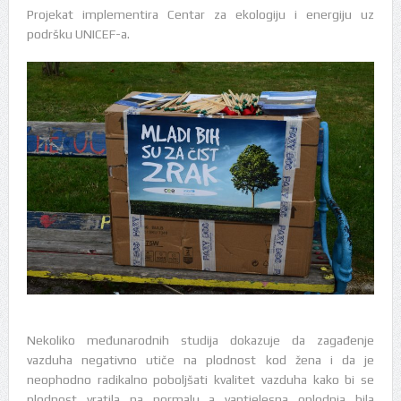
Projekat implementira Centar za ekologiju i energiju uz
podršku UNICEF-a.
Nekoliko međunarodnih studija dokazuje da zagađenje
vazduha negativno utiče na plodnost kod žena i da je
neophodno radikalno poboljšati kvalitet vazduha kako bi se
plodnost vratila na normalu a vantjelesna oplodnja bila