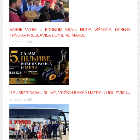
SABOR VJERE U RODNOM KRAJU FILIPA VIŠNJIĆA: GORNJA
TRNOVA PROSLAVILA OGNJENU MARIJU
30 Jula, 2026
U SUSRET SAJMU ŠLJIVE, VOĆNIH RAKIJA I MEDA U UGLJEVIKU…
24 Jula, 2026