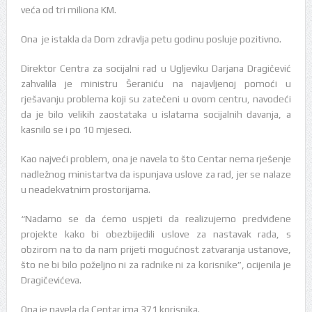
veća od tri miliona KM.
Ona je istakla da Dom zdravlja petu godinu posluje pozitivno.
Direktor Centra za socijalni rad u Ugljeviku Darjana Dragičević
zahvalila je ministru Šeraniću na najavljenoj pomoći u
rješavanju problema koji su zatečeni u ovom centru, navodeći
da je bilo velikih zaostataka u islatama socijalnih davanja, a
kasnilo se i po 10 mjeseci.
Kao najveći problem, ona je navela to što Centar nema rješenje
nadležnog ministartva da ispunjava uslove za rad, jer se nalaze
u neadekvatnim prostorijama.
“Nadamo se da ćemo uspjeti da realizujemo predviđene
projekte kako bi obezbijedili uslove za nastavak rada, s
obzirom na to da nam prijeti mogućnost zatvaranja ustanove,
što ne bi bilo poželjno ni za radnike ni za korisnike”, ocijenila je
Dragičevićeva.
Ona je navela da Centar ima 371 korisnika.