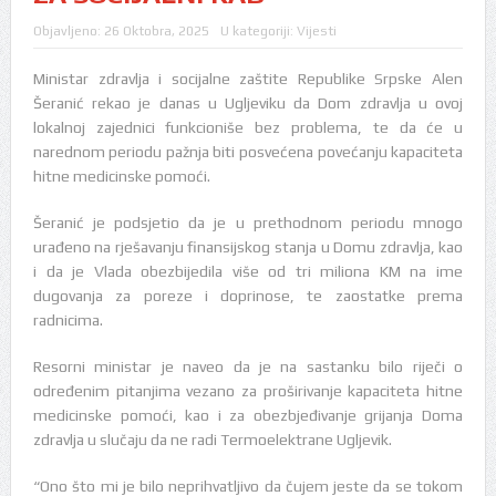
Objavljeno:
26 Oktobra, 2025
U kategoriji:
Vijesti
Ministar zdravlja i socijalne zaštite Republike Srpske Alen
Šeranić rekao je danas u Ugljeviku da Dom zdravlja u ovoj
lokalnoj zajednici funkcioniše bez problema, te da će u
narednom periodu pažnja biti posvećena povećanju kapaciteta
hitne medicinske pomoći.
Šeranić je podsjetio da je u prethodnom periodu mnogo
urađeno na rješavanju finansijskog stanja u Domu zdravlja, kao
i da je Vlada obezbijedila više od tri miliona KM na ime
dugovanja za poreze i doprinose, te zaostatke prema
radnicima.
Resorni ministar je naveo da je na sastanku bilo riječi o
određenim pitanjima vezano za proširivanje kapaciteta hitne
medicinske pomoći, kao i za obezbjeđivanje grijanja Doma
zdravlja u slučaju da ne radi Termoelektrane Ugljevik.
“Ono što mi je bilo neprihvatljivo da čujem jeste da se tokom