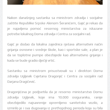
Nakon današnjeg sastanka sa ministrom zdravlja i socijalne
zaštite Republike Srpske Alenom Šeranićem, Gajić je rekao da
je najavljena pomoć resornog ministarstva za iskazane
potrebe lokalnog Doma zdravlja i Centra za socijalni rad.
Gajić je dodao da lokalna zajednica rješava alternativni način
grijanja osnovne i srednje škole, kao i sportske sale, a plan je
da se toplotne pumpe obezbijede kao alternativno grijanje i
kada se bude gradio dječiji vrtić.
Sastanku sa ministrom prisustvovali su i direktori Doma
zdravlja Ugljevik Cvjetana Dragonjić i Centra za socijalni rad
Darjana Dragičević.
Dragonjićeva je podjsetila da je resorno ministarstvo Domu
zdravlja Ugljevik, koje ima 10.000 osiguranika, ranije
obezbijedilo najsavrenije opremljeno sanitetsko vozilo, a
izmirilo je i sva dugovanja iz prethopdnog perioda koja su bila