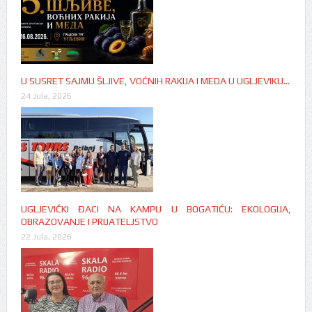
U SUSRET SAJMU ŠLJIVE, VOĆNIH RAKIJA I MEDA U UGLJEVIKU…
24 Jula, 2026
UGLJEVIČKI ĐACI NA KAMPU U BOGATIĆU: EKOLOGIJA,
OBRAZOVANJE I PRIJATELJSTVO
22 Jula, 2026