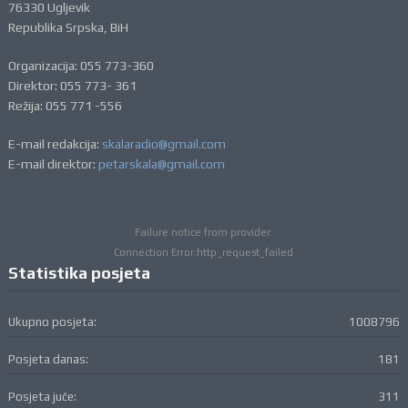
76330 Ugljevik
Republika Srpska, BiH
Organizacija: 055 773-360
Direktor: 055 773- 361
Režija: 055 771 -556
E-mail redakcija:
skalaradio@gmail.com
E-mail direktor:
petarskala@gmail.com
Failure notice from provider:
Connection Error:http_request_failed
Statistika posjeta
Ukupno posjeta:
1008796
Posjeta danas:
181
Posjeta juče:
311