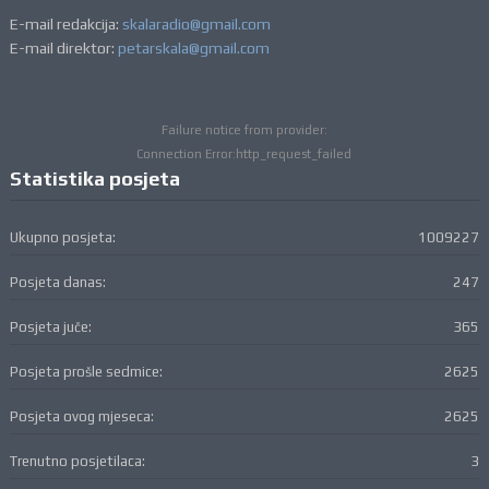
E-mail redakcija:
skalaradio@gmail.com
E-mail direktor:
petarskala@gmail.com
Failure notice from provider:
Connection Error:http_request_failed
Statistika posjeta
Ukupno posjeta:
1009227
Posjeta danas:
247
Posjeta juče:
365
Posjeta prošle sedmice:
2625
Posjeta ovog mjeseca:
2625
Trenutno posjetilaca:
3