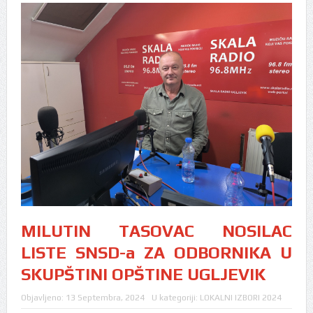
MILUTIN TASOVAC NOSILAC
LISTE SNSD-a ZA ODBORNIKA U
SKUPŠTINI OPŠTINE UGLJEVIK
Objavljeno:
13 Septembra, 2024
U kategoriji:
LOKALNI IZBORI 2024