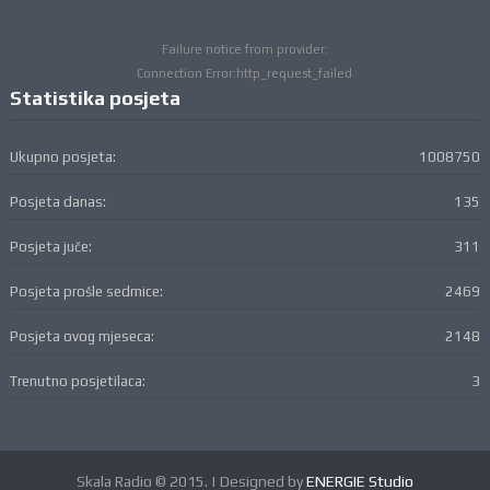
Failure notice from provider:
Connection Error:http_request_failed
Statistika posjeta
Ukupno posjeta:
1008750
Posjeta danas:
135
Posjeta juče:
311
Posjeta prošle sedmice:
2469
Posjeta ovog mjeseca:
2148
Trenutno posjetilaca:
3
Skala Radio © 2015. | Designed by
ENERGIE Studio