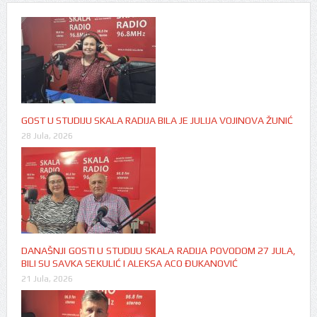
GOST U STUDIJU SKALA RADIJA BILA JE JULIJA VOJINOVA ŽUNIĆ
28 Jula, 2026
DANAŠNJI GOSTI U STUDIJU SKALA RADIJA POVODOM 27 JULA,
BILI SU SAVKA SEKULIĆ I ALEKSA ACO ĐUKANOVIĆ
21 Jula, 2026