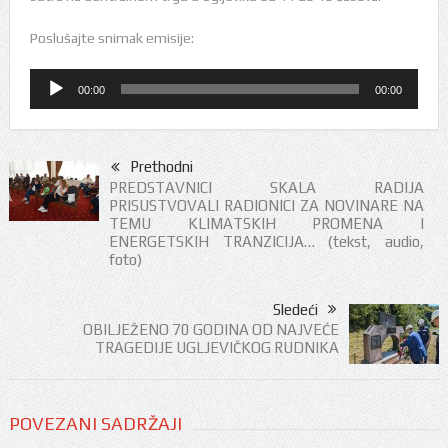
Poslušajte snimak emisije:
Audio
00:00
00:00
Player
Prethodni
PREDSTAVNICI SKALA RADIJA
PRISUSTVOVALI RADIONICI ZA NOVINARE NA
TEMU KLIMATSKIH PROMENA I
ENERGETSKIH TRANZICIJA… (tekst, audio,
foto)
Sledeći
OBILJEŽENO 70 GODINA OD NAJVEĆE
TRAGEDIJE UGLJEVIČKOG RUDNIKA
POVEZANI SADRŽAJI