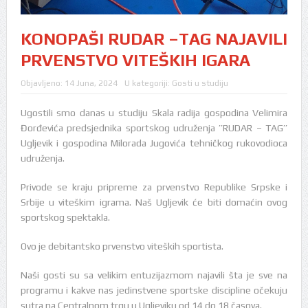
KONOPAŠI RUDAR –TAG NAJAVILI
PRVENSTVO VITEŠKIH IGARA
Objavljeno:
14 Juna, 2024
U kategoriji:
Gosti u studiju
Ugostili smo danas u studiju Skala radija gospodina Velimira
Đorđevića predsjednika sportskog udruženja ’’RUDAR – TAG’’
Ugljevik i gospodina Milorada Jugovića tehničkog rukovodioca
udruženja.
Privode se kraju pripreme za prvenstvo Republike Srpske i
Srbije u viteškim igrama. Naš Ugljevik će biti domaćin ovog
sportskog spektakla.
Ovo je debitantsko prvenstvo viteških sportista.
Naši gosti su sa velikim entuzijazmom najavili šta je sve na
programu i kakve nas jedinstvene sportske discipline očekuju
sutra na Centralnom trgu u Ugljeviku od 14 do 18 časova.