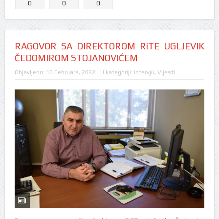
0
0
0
RAGOVOR SA DIREKTOROM RiTE UGLJEVIK
ČEDOMIROM STOJANOVIĆEM
Objavljeno:
10 Februara, 2022
U kategoriji:
Intervju
,
Vijesti