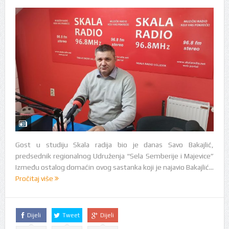
Gost u studiju Skala radija bio je danas Savo Bakajlić,
predsednik regionalnog Udruženja “Sela Semberije i Majevice”
Između ostalog domaćin ovog sastanka koji je najavio Bakajlić...
Pročitaj više
Dijeli
Tweet
Dijeli