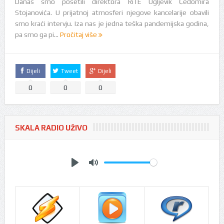
Danas smo posetili direktora RiTE Ugljevik Čedomira
Stojanovića. U prijatnoj atmosferi njegove kancelarije obavili
smo kraći intervju. Iza nas je jedna teška pandemijska godina,
pa smo ga pi...
Pročitaj više
Dijeli
Tweet
Dijeli
0
0
0
SKALA RADIO UŽIVO
Play
Mute