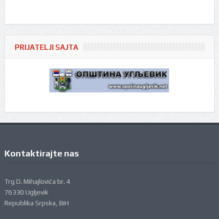
PRIJATELJI SAJTA
Kontaktirajte nas
Trg D. Mihajlovića br. 4
76330 Ugljevik
Republika Srpska, BiH