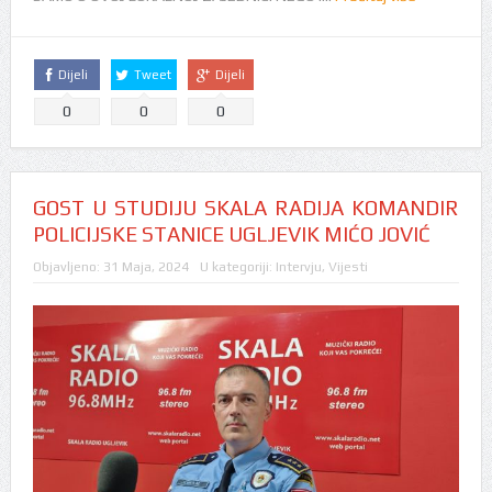
Dijeli
Tweet
Dijeli
0
0
0
GOST U STUDIJU SKALA RADIJA KOMANDIR
POLICIJSKE STANICE UGLJEVIK MIĆO JOVIĆ
Objavljeno:
31 Maja, 2024
U kategoriji:
Intervju
,
Vijesti