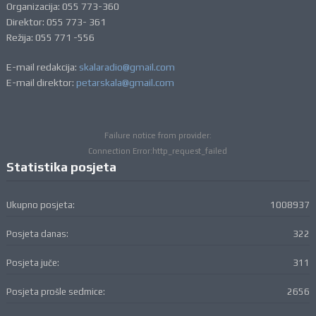
Organizacija: 055 773-360
Direktor: 055 773- 361
Režija: 055 771 -556
E-mail redakcija:
skalaradio@gmail.com
E-mail direktor:
petarskala@gmail.com
Failure notice from provider:
Connection Error:http_request_failed
Statistika posjeta
Ukupno posjeta:
1008937
Posjeta danas:
322
Posjeta juče:
311
Posjeta prošle sedmice:
2656