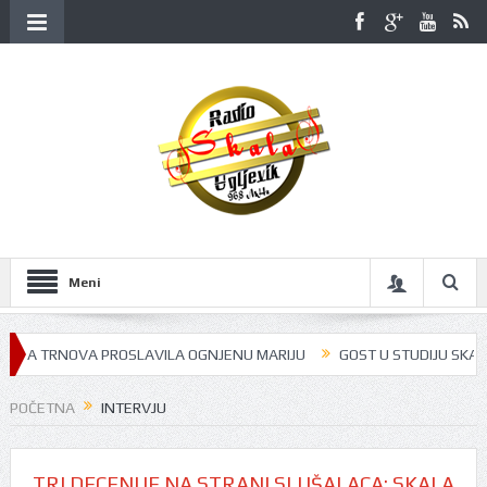
Meni
A TRNOVA PROSLAVILA OGNJENU MARIJU
GOST U STUDIJU SKALA RADIJ
POČETNA
INTERVJU
TRI DECENIJE NA STRANI SLUŠALACA: SKALA