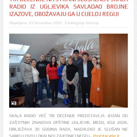
RADIO IZ UGLJEVIKA SAVLADAO BROJNE
IZAZOVE, OBOŽAVAJU GA U CIJELOJ REGIJI
Objavljeno:
23 Decembra, 2025
U kategoriji:
Intervju
SKALA RADIO VEĆ TRI DECENIJE PREDSTAVLJA JEDAN OD
ZAŠTITNIH ZNAKOVA OPŠTINE UGLJEVIK. MEDIJ, KOJI 2026.
OBILJEŽAVA 30 GODINA RADA, NADALEKO JE SLUŠAN NE
SAMO U OVOJ LOKALNOJ ZAJEDNICI NEGO I...
Pročitaj više