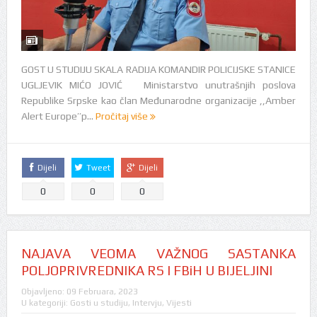
GOST U STUDIJU SKALA RADIJA KOMANDIR POLICIJSKE STANICE
UGLJEVIK MIĆO JOVIĆ Ministarstvo unutrašnjih poslova
Republike Srpske kao član Međunarodne organizacije ,,Amber
Alert Europe’’p...
Pročitaj više
Dijeli
Tweet
Dijeli
0
0
0
NAJAVA VEOMA VAŽNOG SASTANKA
POLJOPRIVREDNIKA RS I FBiH U BIJELJINI
Objavljeno:
09 Februara, 2023
U kategoriji:
Gosti u studiju
,
Intervju
,
Vijesti