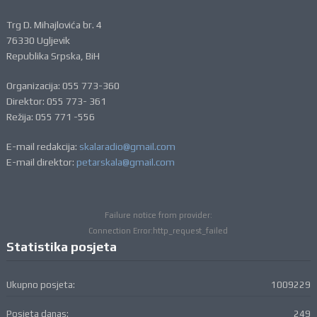
Trg D. Mihajlovića br. 4
76330 Ugljevik
Republika Srpska, BiH
Organizacija: 055 773-360
Direktor: 055 773- 361
Režija: 055 771 -556
E-mail redakcija:
skalaradio@gmail.com
E-mail direktor:
petarskala@gmail.com
Failure notice from provider:
Connection Error:http_request_failed
Statistika posjeta
Ukupno posjeta:
1009229
Posjeta danas:
249