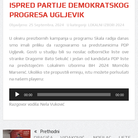
ISPRED PARTIJE DEMOKRATSKOG
PROGRESA UGLJEVIK
Objavljeno:
25 Septembra, 2024
U kategoriji:
LOKALNI IZBORI 2024
U okviru preizbornih kampanja u programu Skala radija danas
smo imali priliku da razgovaramo sa predstavnicima PDP
Ugljevik. Gosti u studiju bili su nosilac odborničke liste ove
stranke Dragomir Bato Sekulić i jedan od kandidata PDP liste
na predstojećim Lokalnim izborima BiH 2024 Momčilo
Marsenić. Ukoliko ste propustili emisju, istu možete porlsušati
na našem playeru:
Audio
00:00
00:00
Player
Razgovor vodila: Nela Vuković
Prethodni
DRAGIŠA VIDAKOVIĆ, NOSILAC LISTE