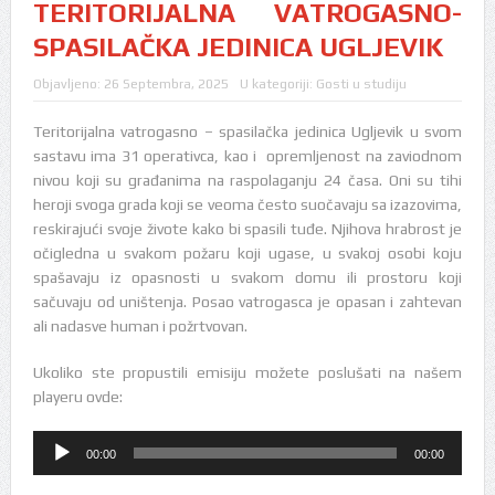
TERITORIJALNA VATROGASNO-
SPASILAČKA JEDINICA UGLJEVIK
Objavljeno:
26 Septembra, 2025
U kategoriji:
Gosti u studiju
Teritorijalna vatrogasno – spasilačka jedinica Ugljevik u svom
sastavu ima 31 operativca, kao i opremljenost na zaviodnom
nivou koji su građanima na raspolaganju 24 časa. Oni su tihi
heroji svoga grada koji se veoma često suočavaju sa izazovima,
reskirajući svoje živote kako bi spasili tuđe. Njihova hrabrost je
očigledna u svakom požaru koji ugase, u svakoj osobi koju
spašavaju iz opasnosti u svakom domu ili prostoru koji
sačuvaju od uništenja. Posao vatrogasca je opasan i zahtevan
ali nadasve human i požrtvovan.
Ukoliko ste propustili emisiju možete poslušati na našem
playeru ovde:
Audio
00:00
00:00
Player