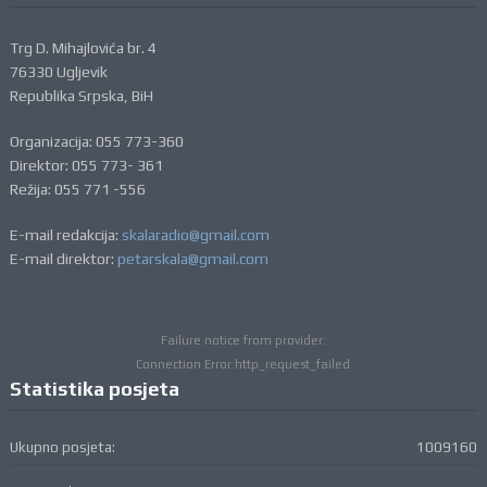
Trg D. Mihajlovića br. 4
76330 Ugljevik
Republika Srpska, BiH
Organizacija: 055 773-360
Direktor: 055 773- 361
Režija: 055 771 -556
E-mail redakcija:
skalaradio@gmail.com
E-mail direktor:
petarskala@gmail.com
Failure notice from provider:
Connection Error:http_request_failed
Statistika posjeta
Ukupno posjeta:
1009160