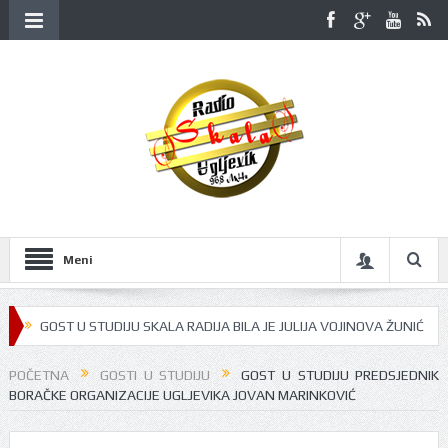
Meni
GOST U STUDIJU SKALA RADIJA BILA JE JULIJA VOJINOVA ŽUNIĆ
U S
POČETNA
GOSTI U STUDIJU
GOST U STUDIJU PREDSJEDNIK
BORAČKE ORGANIZACIJE UGLJEVIKA JOVAN MARINKOVIĆ