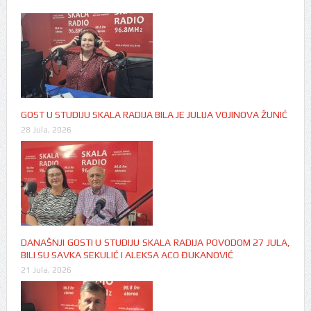
GOST U STUDIJU SKALA RADIJA BILA JE JULIJA VOJINOVA ŽUNIĆ
28 Jula, 2026
DANAŠNJI GOSTI U STUDIJU SKALA RADIJA POVODOM 27 JULA,
BILI SU SAVKA SEKULIĆ I ALEKSA ACO ĐUKANOVIĆ
21 Jula, 2026