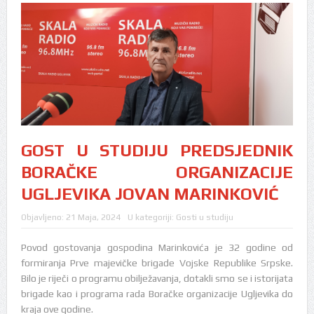
GOST U STUDIJU PREDSJEDNIK
BORAČKE ORGANIZACIJE
UGLJEVIKA JOVAN MARINKOVIĆ
Objavljeno:
21 Maja, 2024
U kategoriji:
Gosti u studiju
Povod gostovanja gospodina Marinkovića je 32 godine od
formiranja Prve majevičke brigade Vojske Republike Srpske.
Bilo je riječi o programu obilježavanja, dotakli smo se i istorijata
brigade kao i programa rada Boračke organizacije Ugljevika do
kraja ove godine.