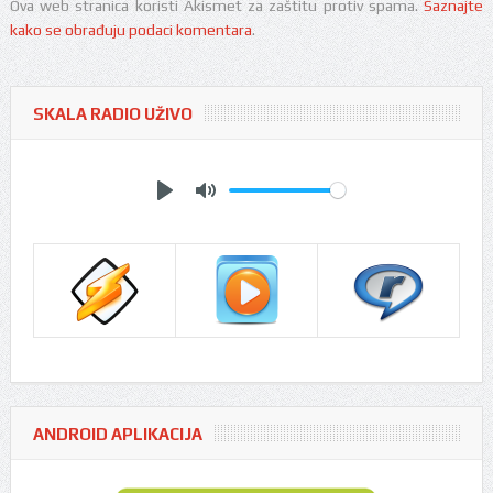
Ova web stranica koristi Akismet za zaštitu protiv spama.
Saznajte
kako se obrađuju podaci komentara
.
SKALA RADIO UŽIVO
Play
Mute
ANDROID APLIKACIJA