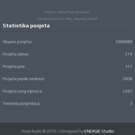
Failure notice from provider:
Connection Error:http_request_failed
Statistika posjeta
Ukupno posjeta:
1008889
Posjeta danas:
274
Posjeta juče:
311
Posjeta prošle sedmice:
2608
Posjeta ovog mjeseca:
2287
Trenutno posjetilaca:
3
Skala Radio © 2015. | Designed by
ENERGIE Studio