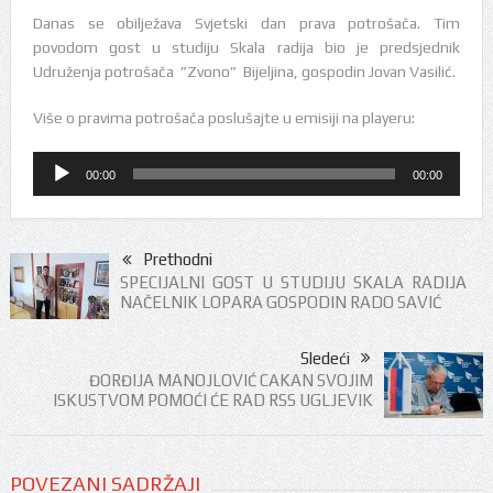
Danas se obilježava Svjetski dan prava potrošača. Tim
povodom gost u studiju Skala radija bio je predsjednik
Udruženja potrošača ”Zvono” Bijeljina, gospodin Jovan Vasilić.
Više o pravima potrošača poslušajte u emisiji na playeru:
Audio
00:00
00:00
Player
Prethodni
SPECIJALNI GOST U STUDIJU SKALA RADIJA
NAČELNIK LOPARA GOSPODIN RADO SAVIĆ
Sledeći
ĐORĐIJA MANOJLOVIĆ CAKAN SVOJIM
ISKUSTVOM POMOĆI ĆE RAD RSS UGLJEVIK
POVEZANI SADRŽAJI