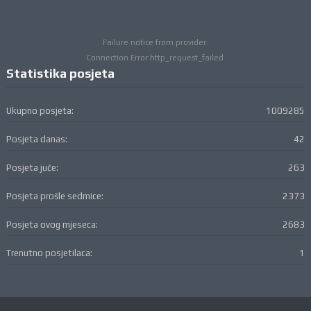
Failure notice from provider:
Connection Error:http_request_failed
Statistika posjeta
Ukupno posjeta:
1009285
Posjeta danas:
42
Posjeta juče:
263
Posjeta prošle sedmice:
2373
Posjeta ovog mjeseca:
2683
Trenutno posjetilaca:
1