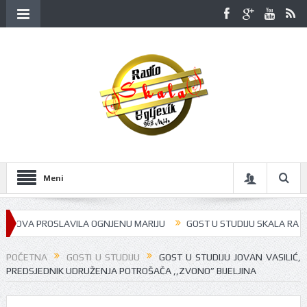
Meni
OVA PROSLAVILA OGNJENU MARIJU
GOST U STUDIJU SKALA RADIJA BIL
POČETNA
GOSTI U STUDIJU
GOST U STUDIJU JOVAN VASILIĆ,
PREDSJEDNIK UDRUŽENJA POTROŠAČA ,,ZVONO” BIJELJINA