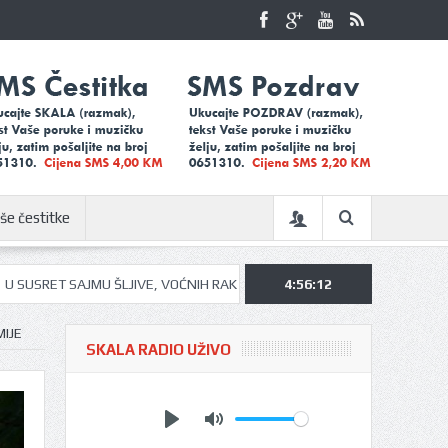
še čestitke
 ŠLJIVE, VOĆNIH RAKIJA I MEDA U UGLJEVIKU…
4:56:13
UGLJEVIČKI ĐACI NA
IJE
SKALA RADIO UŽIVO
Play
Mute