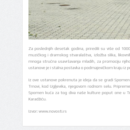
Za poslednjih desetak godina, priredili su više od 1000
muzičkog i dramskog stvaralaštva, izložba slika, liko
mnoga stručna usavršavanja mladih, za promociju njihov
ustanove je i stalna postavka o podmajevičkom kraju iz p
Iz ove ustanove pokrenuta je ideja da se gradi Spomen 
Trnovi, kod Ugljevika, njegovom rodnom selu. Pripreme
Spomen kuća za tog diva naše kulture poput one u Trš
Karadžiću.
Izvor: www.novosti.rs