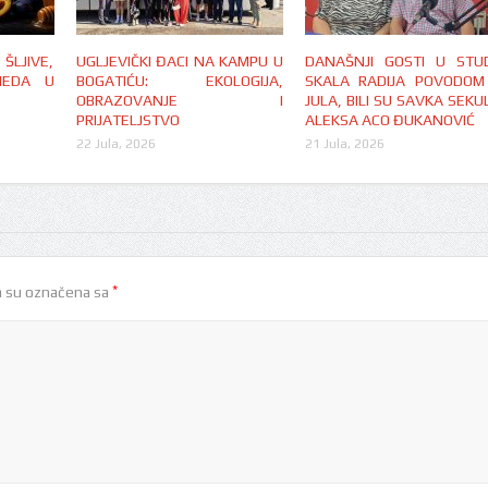
LJIVE,
UGLJEVIČKI ĐACI NA KAMPU U
DANAŠNJI GOSTI U STUD
MEDA U
BOGATIĆU: EKOLOGIJA,
SKALA RADIJA POVODOM
OBRAZOVANJE I
JULA, BILI SU SAVKA SEKUL
PRIJATELJSTVO
ALEKSA ACO ĐUKANOVIĆ
22 Jula, 2026
21 Jula, 2026
*
 su označena sa