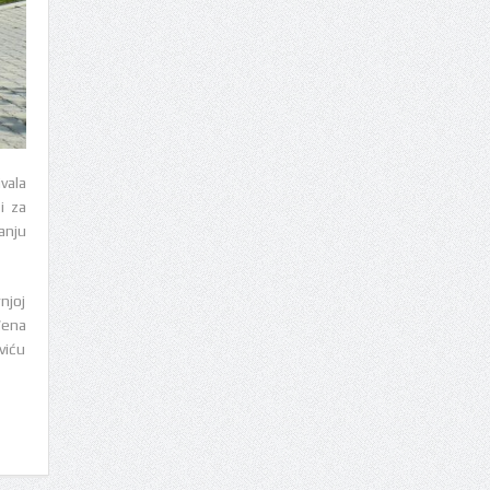
vala
i za
anju
njoj
đena
viću