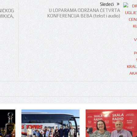
Sledeći
U LOPARAMA ODRŽANA ČETVRTA
IČKOG
KONFERENCIJA BEBA (tekst i audio)
IKIĆA,