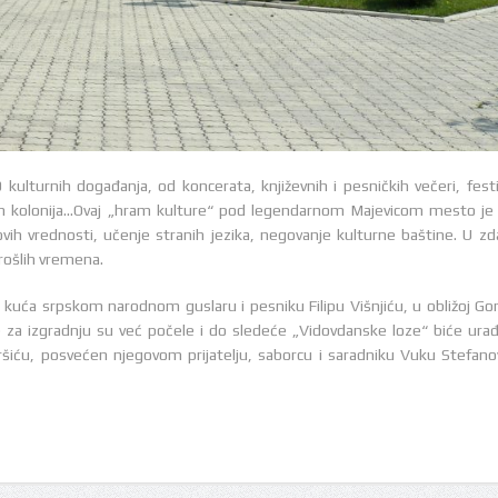
 kulturnih događanja, od koncerata, književnih i pesničkih večeri, festi
vnih kolonija…Ovaj „hram kulture“ pod legendarnom Majevicom mesto je 
ih vrednosti, učenje stranih jezika, negovanje kulturne baštine. U zd
rošlih vremena.
kuća srpskom narodnom guslaru i pesniku Filipu Višnjiću, u obližoj Gor
 za izgradnju su već počele i do sledeće „Vidovdanske loze“ biće ura
iću, posvećen njegovom prijatelju, saborcu i saradniku Vuku Stefano