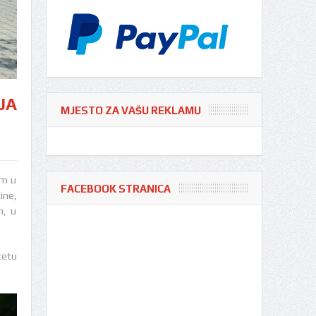
JA
MJESTO ZA VAŠU REKLAMU
im u
FACEBOOK STRANICA
ine,
n, u
tetu