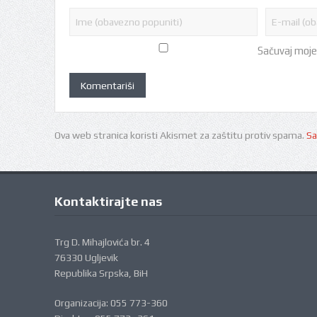
Sačuvaj moje
Ova web stranica koristi Akismet za zaštitu protiv spama.
Sa
Kontaktirajte nas
Trg D. Mihajlovića br. 4
76330 Ugljevik
Republika Srpska, BiH
Organizacija: 055 773-360