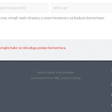
 ime, email i web stranicu u ovom browseru za buduće komentare.
znajte kako se obrađuju podaci komentara
.
Failure notice from provider:
Connection Error:http_request_failed