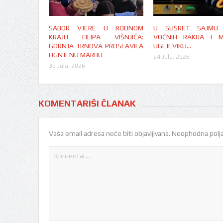
SABOR VJERE U RODNOM
U SUSRET SAJMU Š
KRAJU FILIPA VIŠNJIĆA:
VOĆNIH RAKIJA I 
GORNJA TRNOVA PROSLAVILA
UGLJEVIKU…
OGNJENU MARIJU
24 Jula, 2026
30 Jula, 2026
KOMENTARIŠI ČLANAK
Vaša email adresa neće biti objavljivana.
Neophodna polja