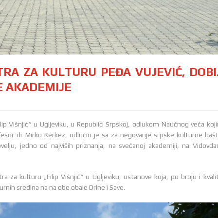
RA ZA KULTURU PEĐA VUJEVIĆ, DOBI
E AKADEMIJE
ilip Višnjić“ u Ugljeviku, u Republici Srpskoj, odlukom Naučnog veća koj
esor dr Mirko Kerkez, odlučio je sa za negovanje srpske kulturne bašt
elju, jedno od najviših priznanja, na svečanoj akademiji, na Vidovda
ra za kulturu „Filip Višnjić“ u Ugljeviku, ustanove koja, po broju i kvali
turnih sredina na na obe obale Drine i Save.