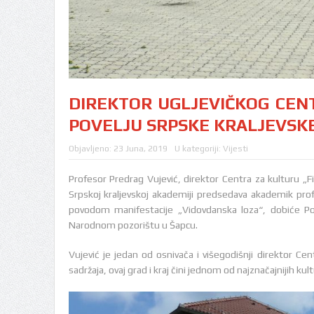
DIREKTOR UGLJEVIČKOG CENT
POVELJU SRPSKE KRALJEVSK
Objavljeno:
23 Juna, 2019
U kategoriji:
Vijesti
Profesor Predrag Vujević, direktor Centra za kulturu „F
Srpskoj kraljevskoj akademiji predsedava akademik prof
povodom manifestacije „Vidovdanska loza“, dobiće Pov
Narodnom pozorištu u Šapcu.
Vujević je jedan od osnivača i višegodišnji direktor Cent
sadržaja, ovaj grad i kraj čini jednom od najznačajnijih kul