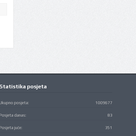
Statistika posjeta
Ukupno posjeta:
1009677
Posjeta danas:
83
Posjeta juče:
351