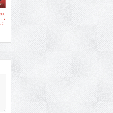
IJU
 27
IĆ I