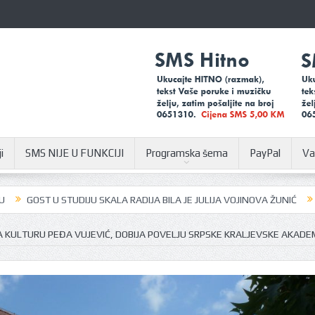
i
SMS NIJE U FUNKCIJI
Programska šema
PayPal
Va
UDIJU SKALA RADIJA BILA JE JULIJA VOJINOVA ŽUNIĆ
U SUSRET SAJMU
 KULTURU PEĐA VUJEVIĆ, DOBIJA POVELJU SRPSKE KRALJEVSKE AKADEM