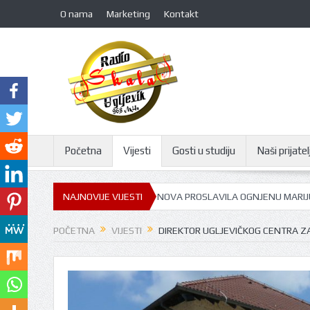
O nama
Marketing
Kontakt
Početna
Vijesti
Gosti u studiju
Naši prijatelj
 VIŠNJIĆA: GORNJA TRNOVA PROSLAVILA OGNJENU MARIJU
NAJNOVIJE VIJESTI
GOST U ST
POČETNA
VIJESTI
DIREKTOR UGLJEVIČKOG CENTRA ZA