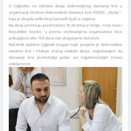
U Ugljeviku se održava akcija dobrovoljnog darivanja krvi u
organizaciji Društva dobrovoljnih davalaca krvi /DDDK/ „Rudar“,
koja je okupila veliki broj humanih ljudi iz regiona.
Na akciji učestvuju predstavnici 35 društva iz Srbije, Crne Gore i
Republike Srpske, a prema očekivanjima organizatora biće
prikupljeno oko 150 doza ove dragocjene tečnosti.
Načelnik opštine Ugljevik Dragan Gajić posjetio je dobrovoljne
davaoce krvi i istakao značaj ovakvih akcija, naglašavajući da
darivanje krvi predstavlja jedan od najplemenitijih činova
solidarnosti.