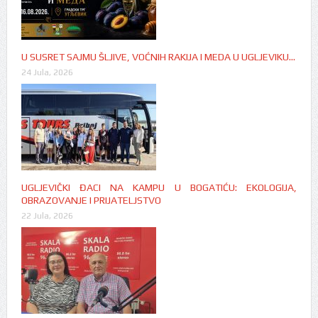
U SUSRET SAJMU ŠLJIVE, VOĆNIH RAKIJA I MEDA U UGLJEVIKU…
24 Jula, 2026
UGLJEVIČKI ĐACI NA KAMPU U BOGATIĆU: EKOLOGIJA,
OBRAZOVANJE I PRIJATELJSTVO
22 Jula, 2026