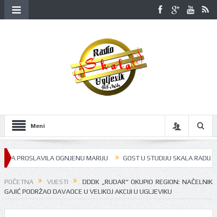
Meni
 PROSLAVILA OGNJENU MARIJU
GOST U STUDIJU SKALA RADIJA BILA J
POČETNA
VIJESTI
DDDK „RUDAR“ OKUPIO REGION: NAČELNIK
GAJIĆ PODRŽAO DAVAOCE U VELIKOJ AKCIJI U UGLJEVIKU