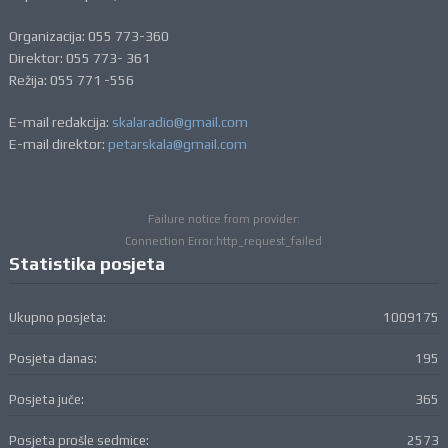
Organizacija: 055 773-360
Direktor: 055 773- 361
Režija: 055 771 -556
E-mail redakcija:
skalaradio@gmail.com
E-mail direktor:
petarskala@gmail.com
Failure notice from provider:
Connection Error:http_request_failed
Statistika posjeta
Ukupno posjeta:
1009175
Posjeta danas:
195
Posjeta juče:
365
Posjeta prošle sedmice:
2573