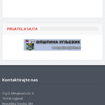
PRIJATELJI SAJTA
Kontaktirajte nas
Trg D. Mihajlovića br. 4
76330 Ugljevik
Republika Srpska, BiH