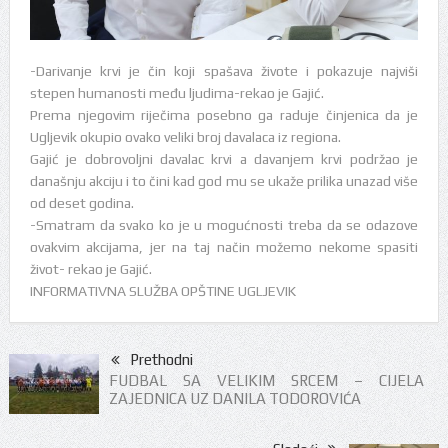
-Darivanje krvi je čin koji spašava živote i pokazuje najviši
stepen humanosti među ljudima-rekao je Gajić.
Prema njegovim riječima posebno ga raduje činjenica da je
Ugljevik okupio ovako veliki broj davalaca iz regiona.
Gajić je dobrovoljni davalac krvi a davanjem krvi podržao je
današnju akciju i to čini kad god mu se ukaže prilika unazad više
od deset godina.
-Smatram da svako ko je u mogućnosti treba da se odazove
ovakvim akcijama, jer na taj način možemo nekome spasiti
život- rekao je Gajić.
INFORMATIVNA SLUŽBA OPŠTINE UGLJEVIK
Prethodni
FUDBAL SA VELIKIM SRCEM – CIJELA
ZAJEDNICA UZ DANILA TODOROVIĆA