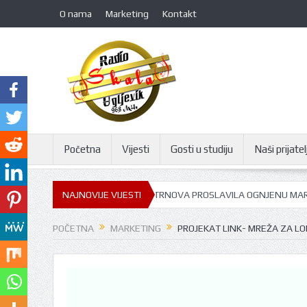
O nama
Marketing
Kontakt
Početna
Vijesti
Gosti u studiju
Naši prijatelj
JU FILIPA VIŠNJIĆA: GORNJA TRNOVA PROSLAVILA OGNJENU MARIJU
NAJNOVIJE VIJESTI
POČETNA
MARKETING
PROJEKAT LINK- MREŽA ZA L