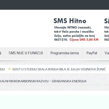
i
SMS NIJE U FUNKCIJI
Programska šema
PayPal
Va
GOST U STUDIJU SKALA RADIJA BILA JE JULIJA VOJINOVA ŽUNIĆ
U SU
OKALNI NISKOKARBONSKI RAZVOJ – GRAĐANSKA ENERGIJA