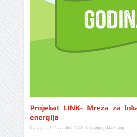
Projekat LINK- Mreža za lok
energija
Objavljeno:
21 Novembra, 2023
U kategoriji:
Marketing