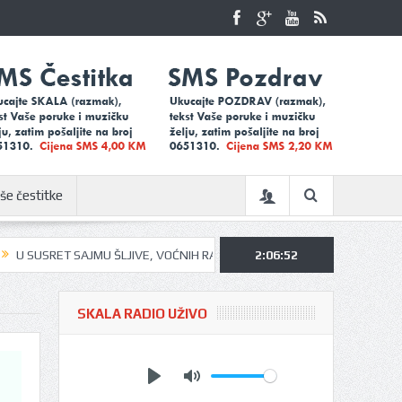
še čestitke
SRET SAJMU ŠLJIVE, VOĆNIH RAKIJA I MEDA U UGLJEVIKU…
2:06:53
UGLJEVIČ
SKALA RADIO UŽIVO
Play
Mute