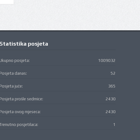
Statistika posjeta
Ukupno posjeta:
1009032
Posjeta danas:
52
Posjeta juče:
365
Posjeta prošle sedmice:
2430
Posjeta ovog mjeseca:
2430
Trenutno posjetilaca:
1