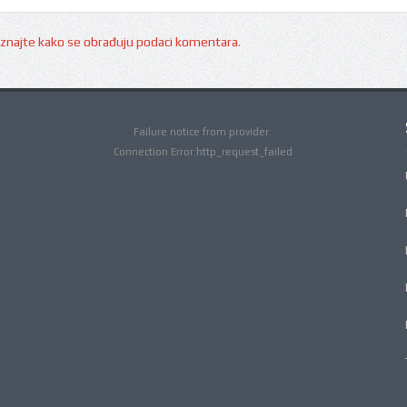
znajte kako se obrađuju podaci komentara
.
Failure notice from provider:
Connection Error:http_request_failed