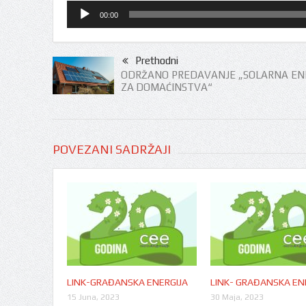
Audio
00:00
Player
Prethodni
ODRŽANO PREDAVANJE „SOLARNA EN
ZA DOMAĆINSTVA“
POVEZANI SADRŽAJI
LINK-GRAĐANSKA ENERGIJA
LINK- GRAĐANSKA EN
15 Juna, 2023
30 Maja, 2023