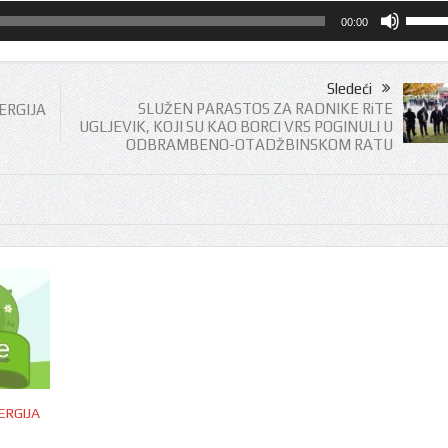
Koristi
00:00
Gore/D
strelic
za
Sledeći
pojača
SLUŽEN PARASTOS ZA RADNIKE RiTE
ERGIJA
ili
UGLJEVIK, KOJI SU KAO BORCI VRS POGINULI U
smanji
ODBRAMBENO-OTADŽBINSKOM RATU
tona.
ERGIJA