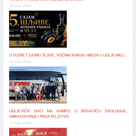
30 Jula, 2026
U SUSRET SAJMU ŠLJIVE, VOĆNIH RAKIJA I MEDA U UGLJEVIKU…
24 Jula, 2026
UGLJEVIČKI ĐACI NA KAMPU U BOGATIĆU: EKOLOGIJA,
OBRAZOVANJE I PRIJATELJSTVO
22 Jula, 2026