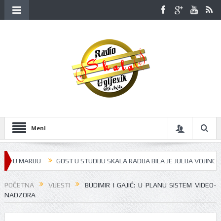
Meni
 MARIJU
GOST U STUDIJU SKALA RADIJA BILA JE JULIJA VOJINOVA ŽUN
POČETNA
VIJESTI
BUDIMIR I GAJIĆ: U PLANU SISTEM VIDEO-
NADZORA