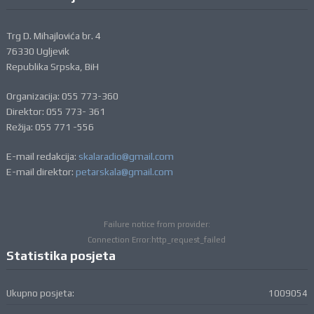
Trg D. Mihajlovića br. 4
76330 Ugljevik
Republika Srpska, BiH
Organizacija: 055 773-360
Direktor: 055 773- 361
Režija: 055 771 -556
E-mail redakcija:
skalaradio@gmail.com
E-mail direktor:
petarskala@gmail.com
Failure notice from provider:
Connection Error:http_request_failed
Statistika posjeta
Ukupno posjeta:
1009054