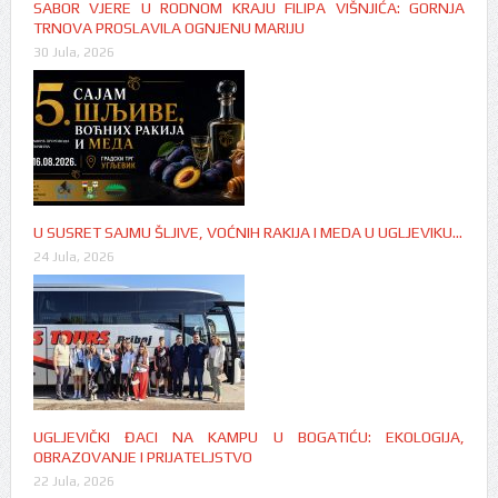
SABOR VJERE U RODNOM KRAJU FILIPA VIŠNJIĆA: GORNJA
TRNOVA PROSLAVILA OGNJENU MARIJU
30 Jula, 2026
U SUSRET SAJMU ŠLJIVE, VOĆNIH RAKIJA I MEDA U UGLJEVIKU…
24 Jula, 2026
UGLJEVIČKI ĐACI NA KAMPU U BOGATIĆU: EKOLOGIJA,
OBRAZOVANJE I PRIJATELJSTVO
22 Jula, 2026