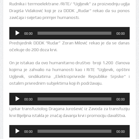
Rudnika i termoelektrane /RiTE/ “Ugljevik” za proizvodnju uglja
Dragiša Vidaković koji je za DDDK „Rudar“ rekao da su ponos
zavičaja i svijetao primjer humanosti.
Audio
00:00
00:00
Player
Predsjednik DDDK “Rudar” Zoran Milović rekao je da se danas
očekuje do 200 doza krvi.
On je istakao da ovo humanitarno društvo broji 1.200 članova
kojima je zahvalio na humanosti kao i RiTE “Ugljevik, opštini
Ugljevik, sindikatima „Elektroprivrede Republike Srpske“ i
ostalim privrednim subjektima koji ih podržavaju.
Audio
00:00
00:00
Player
Ljekar transfuziolog Dragana Jurošević iz Zavoda za transfuziju
krvi Bijeljina istakla je značaj davanja krvi i promociju davalštva.
Audio
00:00
00:00
Player