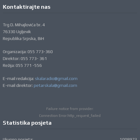
Kontaktirajte nas
Trg D. Mihajlovića br. 4
76330 Ugljevik
Republika Srpska, BiH
Organizacija: 055 773-360
Direktor: 055 773- 361
Režija: 055 771 -556
E-mail redakcija:
skalaradio@gmail.com
E-mail direktor:
petarskala@gmail.com
Failure notice from provider:
Connection Error:http_request_failed
Statistika posjeta
Ukupno posjeta:
1008972