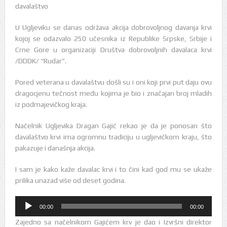
davalaštvo
U Ugljeviku se danas održava akcija dobrovoljnog davanja krvi
kojoj se odazvalo 250 učesnika iz Republike Srpske, Srbije i
Crne Gore u organizaciji Društva dobrovoljnih davalaca krvi
/DDDK/ “Rudar”.
Pored veterana u davalaštvu došli su i oni koji prvi put daju ovu
dragocjenu tečnost među kojima je bio i značajan broj mladih
iz podmajevičkog kraja.
Načelnik Ugljevika Dragan Gajić rekao je da je ponosan što
davalaštvo krvi ima ogromnu tradiciju u ugljevičkom kraju, što
pakazuje i današnja akcija.
I sam je kako kaže davalac krvi i to čini kad god mu se ukaže
prilika unazad više od deset godina.
Audio
00:00
00:00
Player
Zajedno sa načelnikom Gajićem krv je dao i Izvršni direktor