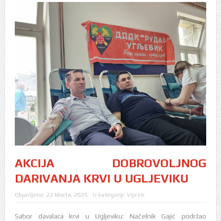
AKCIJA DOBROVOLJNOG
DARIVANJA KRVI U UGLJEVIKU
Objavljeno:
22 Marta, 2025
U kategoriji:
Vijesti
Sabor davalaca krvi u Ugljeviku: Načelnik Gajić podržao