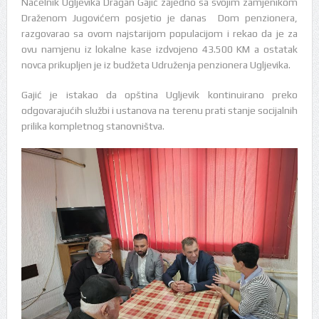
Načelnik Ugljevika Dragan Gajić zajedno sa svojim zamjenikom
Draženom Jugovićem posjetio je danas Dom penzionera,
razgovarao sa ovom najstarijom populacijom i rekao da je za
ovu namjenu iz lokalne kase izdvojeno 43.500 KM a ostatak
novca prikupljen je iz budžeta Udruženja penzionera Ugljevika.
Gajić je istakao da opština Ugljevik kontinuirano preko
odgovarajućih službi i ustanova na terenu prati stanje socijalnih
prilika kompletnog stanovništva.