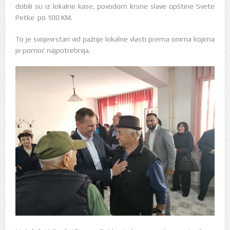
dobili su iz lokalne kase, povodom krsne slave opštine Svete
Petke po 100 KM.
To je svojevrstan vid pažnje lokalne vlasti prema onima kojima
je pomoć najpotrebnija.