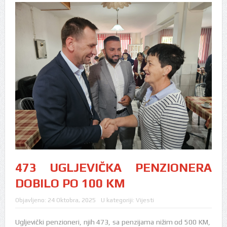
473 UGLJEVIČKA PENZIONERA
DOBILO PO 100 KM
Objavljeno:
24 Oktobra, 2025
U kategoriji:
Vijesti
Ugljevički penzioneri, njih 473, sa penzijama nižim od 500 KM,