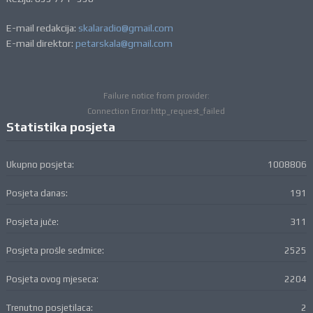
E-mail redakcija:
skalaradio@gmail.com
E-mail direktor:
petarskala@gmail.com
Failure notice from provider:
Connection Error:http_request_failed
Statistika posjeta
Ukupno posjeta:
1008806
Posjeta danas:
191
Posjeta juče:
311
Posjeta prošle sedmice:
2525
Posjeta ovog mjeseca:
2204
Trenutno posjetilaca:
2