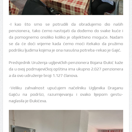
-I kao što smo se potrudili da obradujemo dio naših
penzionera, tako ćemo nastojati da dođemo do svake kuće i
da pomognemo onoliko koliko je objektivno moguće. Nadam
se da će doći vrijeme kada ćemo moći itekako da pružimo
podršku ljudima kojima je ona nasušna potreba-rekao je Gajić.
Predsjednik Uruženja ugljevičkih penzionera Bojana Đukić kaže
da u ovoj podmajevičkoj opština ima ukupno 2.027 penzionera
a da ovo udruženje broji 1.127 članova.
-Veliku zahvalnost upućujem načelniku Ugljevika Draganu
Gajiću na podršci, razumijevanju i ovako lijepom gestu-
naglasila je Đukićeva.