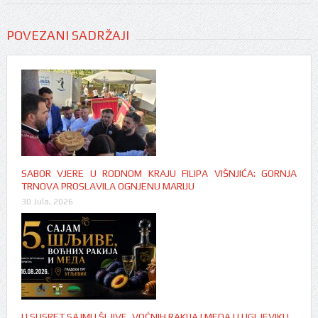
POVEZANI SADRŽAJI
SABOR VJERE U RODNOM KRAJU FILIPA VIŠNJIĆA: GORNJA
TRNOVA PROSLAVILA OGNJENU MARIJU
30 Jula, 2026
U SUSRET SAJMU ŠLJIVE, VOĆNIH RAKIJA I MEDA U UGLJEVIKU…