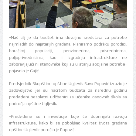
-Naš cilj je da budžet ima dovoljno sredstava za potrebe
najmlađih do najstarijih građana. Planiramo podršku porodici,
boračkoj populaciji, penzionerima, privrednicima,
poljoprivrednicima, kao i izgradnju infrastrukture ne
zaboravljajući ni stanovnike koji su u stanju socijalne potrebe-
pojasnio je Gajić.
Predsjednik Skupštine opštine Ugljevik Savo Popović izrazio je
zadovoljstvo jer su nacrtom budžeta za narednu godinu
predviđeni besplatni udžbenici za učenike osnovnih škola sa
područja opštine Ugljevik.
-Predviđene su i investicije koje će doprinijeti razvoju
infrastrukture, kako bi se poboljšao kvalitet života građana
opštine Ugljevik-poručio je Popović.