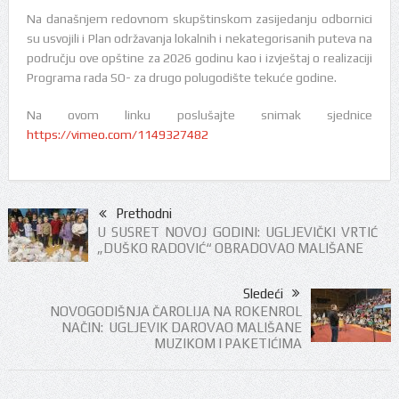
Na današnjem redovnom skupštinskom zasijedanju odbornici
su usvojili i Plan održavanja lokalnih i nekategorisanih puteva na
području ove opštine za 2026 godinu kao i izvještaj o realizaciji
Programa rada SO- za drugo polugodište tekuće godine.
Na ovom linku poslušajte snimak sjednice
https://vimeo.com/1149327482
Prethodni
U SUSRET NOVOJ GODINI: UGLJEVIČKI VRTIĆ
„DUŠKO RADOVIĆ“ OBRADOVAO MALIŠANE
Sledeći
NOVOGODIŠNJA ČAROLIJA NA ROKENROL
NAČIN: UGLJEVIK DAROVAO MALIŠANE
MUZIKOM I PAKETIĆIMA