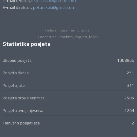
E-mail redakcija:
skalaradio@gmail.com
E-mail direktor:
petarskala@gmail.com
Failure notice from provider:
Connection Error:http_request_failed
Statistika posjeta
Ukupno posjeta:
1008866
Posjeta danas:
251
Posjeta juče:
311
Posjeta prošle sedmice:
2585
Posjeta ovog mjeseca:
2264
Trenutno posjetilaca:
2