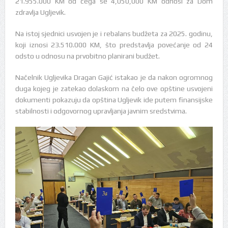
21.955.000 KM od čega se 4,050,000 KM odnosi za Dom
zdravlja Ugljevik.
Na istoj sjednici usvojen je i rebalans budžeta za 2025. godinu,
koji iznosi 23.510.000 KM, što predstavlja povećanje od 24
odsto u odnosu na prvobitno planirani budžet.
Načelnik Ugljevika Dragan Gajić istakao je da nakon ogromnog
duga kojeg je zatekao dolaskom na čelo ove opštine usvojeni
dokumenti pokazuju da opština Ugljevik ide putem finansijske
stabilnosti i odgovornog upravljanja javnim sredstvima.