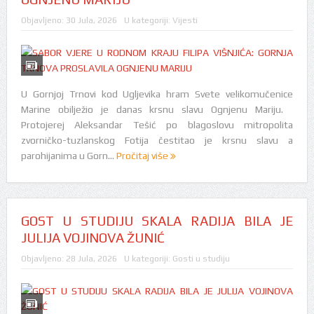
Objavljeno:
30 Jula, 2026
U kategoriji:
Vijesti
U Gornjoj Trnovi kod Ugljevika hram Svete velikomučenice
Marine obilježio je danas krsnu slavu Ognjenu Mariju.
Protojerej Aleksandar Tešić po blagoslovu mitropolita
zvorničko-tuzlanskog Fotija čestitao je krsnu slavu a
parohijanima u Gorn...
Pročitaj više
GOST U STUDIJU SKALA RADIJA BILA JE
JULIJA VOJINOVA ŽUNIĆ
Objavljeno:
28 Jula, 2026
U kategoriji:
Gosti u studiju