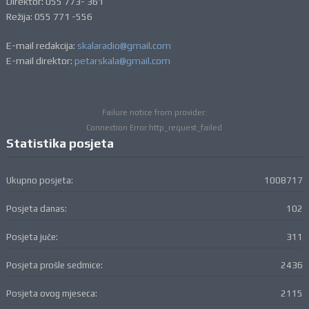
Direktor: 055 773- 361
Režija: 055 771 -556
E-mail redakcija:
skalaradio@gmail.com
E-mail direktor:
petarskala@gmail.com
Failure notice from provider:
Connection Error:http_request_failed
Statistika posjeta
Ukupno posjeta:
1008717
Posjeta danas:
102
Posjeta juče:
311
Posjeta prošle sedmice:
2436
Posjeta ovog mjeseca:
2115