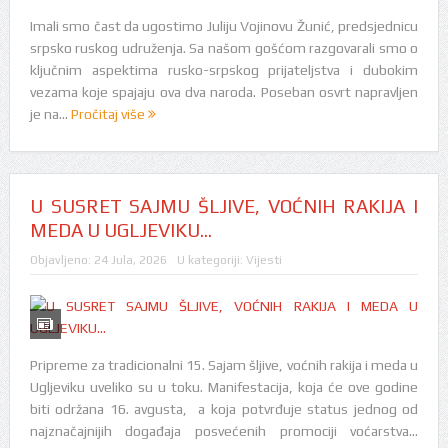
Imali smo čast da ugostimo Juliju Vojinovu Žunić, predsjednicu
srpsko ruskog udruženja. Sa našom gošćom razgovarali smo o
ključnim aspektima rusko-srpskog prijateljstva i dubokim
vezama koje spajaju ova dva naroda. Poseban osvrt napravljen
je na...
Pročitaj više
U SUSRET SAJMU ŠLJIVE, VOĆNIH RAKIJA I
MEDA U UGLJEVIKU…
Objavljeno:
24 Jula, 2026
U kategoriji:
Vijesti
Pripreme za tradicionalni 15. Sajam šljive, voćnih rakija i meda u
Ugljeviku uveliko su u toku. Manifestacija, koja će ove godine
biti održana 16. avgusta, a koja potvrđuje status jednog od
najznačajnijih događaja posvećenih promociji voćarstva...