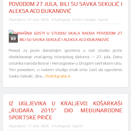
POVODOM 27 JULA, BILI SU SAVKA SEKULIĆ I
ALEKSA ACO ĐUKANOVIĆ
Objavljeno:
21 Jula, 2026
U kategoriji:
Gosti u studiju
,
Vijesti
Povod za poziv današnjim gostima u naš studio jeste
obeležavanje značajnog istorijskog datuma — 27. jula, Dana
ustanka naroda Bosne i Hercegovine u Drugom svetskom ratu.
Tim povodom, u našem studiju imali smo čast da ugostimo
Savku Sekulić, dire...
Pročitaj više
IZ UGLJEVIKA U KRALJEVO: KOŠARKAŠI
„RUDARA 2015“ DIO MEĐUNARODNE
SPORTSKE PRIČE
Objavljeno:
17 Jula, 2026
U kategoriji:
Vijesti