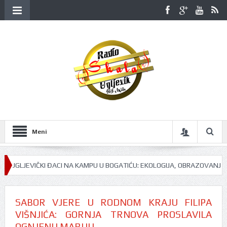
Meni
GLJEVIČKI ĐACI NA KAMPU U BOGATIĆU: EKOLOGIJA, OBRAZOVANJE I PRI
SABOR VJERE U RODNOM KRAJU FILIPA
VIŠNJIĆA: GORNJA TRNOVA PROSLAVILA
OGNJENU MARIJU