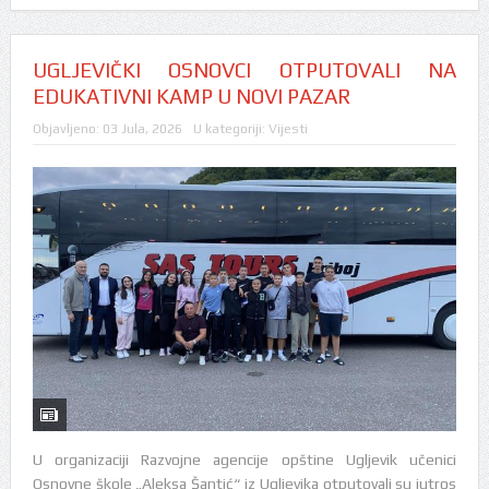
UGLJEVIČKI OSNOVCI OTPUTOVALI NA
EDUKATIVNI KAMP U NOVI PAZAR
Objavljeno:
03 Jula, 2026
U kategoriji:
Vijesti
U organizaciji Razvojne agencije opštine Ugljevik učenici
Osnovne škole „Aleksa Šantić“ iz Ugljevika otputovali su jutros