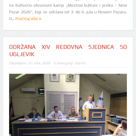
na Kulturno-obrazovni kamp „Mostovi kulture i jezika – Novi
Pazar 2026“, koji se održava od 3. do 6. jula u Novom Pazaru.
O...
Pročitaj više
ODRŽANA XIV REDOVNA SJEDNICA SO
UGLJEVIK
Objavljeno:
01 Jula, 2026
U kategoriji:
Vijesti