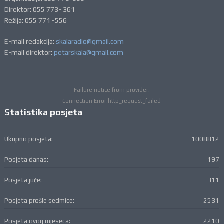
Direktor: 055 773- 361
Režija: 055 771 -556
E-mail redakcija:
skalaradio@gmail.com
E-mail direktor:
petarskala@gmail.com
Failure notice from provider:
Connection Error:http_request_failed
Statistika posjeta
Ukupno posjeta:
1008812
Posjeta danas:
197
Posjeta juče:
311
Posjeta prošle sedmice:
2531
Posjeta ovog mjeseca:
2210