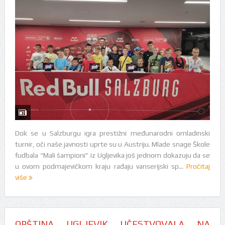
Dok se u Salzburgu igra prestižni međunarodni omladinski
turnir, oči naše javnosti uprte su u Austriju. Mlade snage Škole
fudbala “Mali šampioni” iz Ugljevika još jednom dokazuju da se
u ovom podmajevičkom kraju rađaju vanserijski sp...
Pročitaj
više
OPŠTINA UGLJEVIK UČESTVOVALA NA