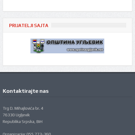
PRIJATELJI SAJTA
Kontaktirajte nas
Trg D. Mihajlovića br. 4
76330 Ugljevik
Republika Srpska, BiH
Organizacija: 055 773-360