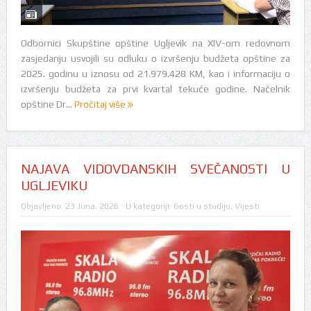
Odbornici Skupštine opštine Ugljevik na XIV-om redovnom
zasjedanju usvojili su odluku o izvršenju budžeta opštine za
2025. godinu u iznosu od 21.979.428 KM, kao i informaciju o
izvršenju budžeta za prvi kvartal tekuće godine. Načelnik
opštine Dr...
Pročitaj više
NAJAVA VIDOVDANSKIH SVEČANOSTI U
UGLJEVIKU
Objavljeno:
23 Juna, 2026
U kategoriji:
Gosti u studiju
,
Vijesti