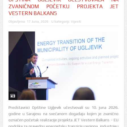
ZVANIČNOM POČETKU PROJEKTA JET
VESTERN BALKANS
Objavljeno:
17 Juna, 2026
U kategoriji:
Vijesti
Predstavnici Opštine Ugljevik učestvovali su 10. juna 2026.
godine u Sarajevu na svečanom događaju kojim je zvanično
označen početak realizacije projekta JET Vestern Balkans – EU
podrška za pravednu energetsku tranziciju regiona, industrije i