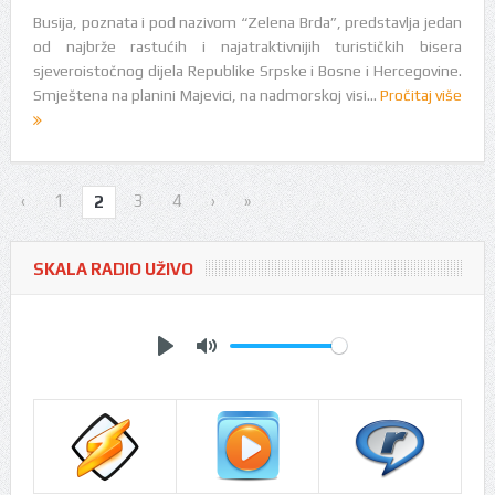
Busija, poznata i pod nazivom “Zelena Brda”, predstavlja jedan
od najbrže rastućih i najatraktivnijih turističkih bisera
sjeveroistočnog dijela Republike Srpske i Bosne i Hercegovine.
Smještena na planini Majevici, na nadmorskoj visi...
Pročitaj više
‹
1
3
4
›
»
2
SKALA RADIO UŽIVO
Play
Mute