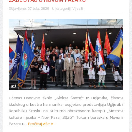
Objavljeno:
07 Jula, 2026
U kategoriji:
Vijesti
Učenici Osnovne škole „Aleksa Šantić“ iz Ugljevika, članovi
školskog orkestra harmonika, uspješno predstavljaju Ugljevik i
Republiku Srpsku na Kulturno-obrazovnom kampu „Mostovi
kulture i jezika – Novi Pazar 2026“. Tokom boravka u Novom
Pazaru u...
Pročitaj više