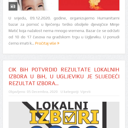
U srijedu, 09.12.2020. godine, organizujemo Humanitarni
bazar za pomoć u liječenju teško oboljele djevojčice Minje
Matić koja nažalost nema mnogo vremena. Bazar će se održati
od 10 do 17 časova na gradskom trgu u Ugljeviku. U ponudi
ćemo imati k...
Pročitaj više
CIK BiH POTVRDIO REZULTATE LOKALNIH
IZBORA U BiH, U UGLJEVIKU JE SLIJEDEĆI
REZULTAT IZBORA…
Objavljeno:
05 Decembra, 2020
U kategoriji:
Vijesti