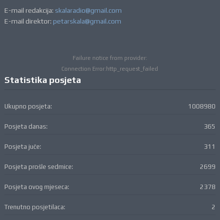
E-mail redakcija:
skalaradio@gmail.com
E-mail direktor:
petarskala@gmail.com
Failure notice from provider:
Connection Error:http_request_failed
Statistika posjeta
Ukupno posjeta:
1008980
Posjeta danas:
365
Posjeta juče:
311
Posjeta prošle sedmice:
2699
Posjeta ovog mjeseca:
2378
Trenutno posjetilaca:
2