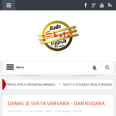
Meni
ROSLAVILA OGNJENU MARIJU
GOST U STUDIJU SKALA RADIJA BILA JE 
DANAS JE SVETA VARVARA – DAN RUDARA
Objavljeno:
17 Decembra, 2020
U kategoriji:
Vijesti