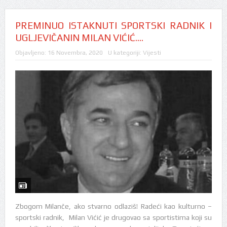
PREMINUO ISTAKNUTI SPORTSKI RADNIK I
UGLJEVIČANIN MILAN VIĆIĆ….
Objavljeno:
16 Novembra, 2020
U kategoriji:
Vijesti
Zbogom Milanče, ako stvarno odlaziš! Radeći kao kulturno –
sportski radnik, Milan Vićić je drugovao sa sportistima koji su