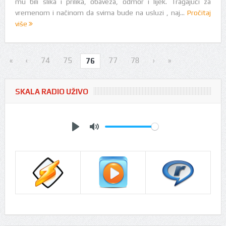
mu bili slika i prilika, obaveza, odmor i lijek. Tragajući za
vremenom i načinom da svima bude na usluzi , naj...
Pročitaj
više
«
‹
74
75
77
78
›
»
76
SKALA RADIO UŽIVO
Play
Mute