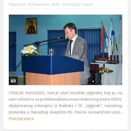
Objavljeno:
16 Novembra, 2020
U kategoriji:
Vijesti
VASILIJE Perić(SDS), novi je stari načelnik Ugljevika, koji je, na
ovim izborima za protivkandidata imao istaknutog kadra SNSD,
diplomiranog inžernjera iz Rudnika i TE „Ugljevik“, narodnog
poslanika u Narodnoj skupštini RS. Prema nezvaničnim pod...
Pročitaj više