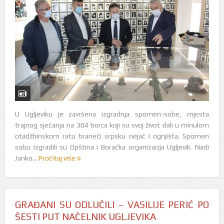
U Ugljeviku je završena izgradnja spomen-sobe, mjesta
trajnog sjećanja na 304 borca koji su svoj život dali u minulom
otadžbinskom ratu braneći srpsku nejač i ognjišta. Spomen
sobu izgradili su Opština i Boračka organizacija Ugljevik. Nadi
Janko...
Pročitaj više
GRAĐANI SU ODLUČILI – VASILIJE PERIĆ PO
ŠESTI PUT NAČELNIK UGLJEVIKA