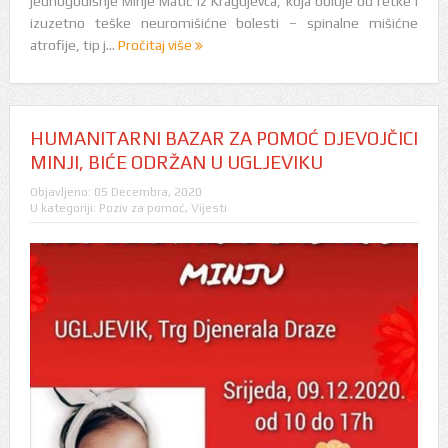
jednogodišnje Minje Matić iz Kragujevca, koja boluje od retke i
izuzetno teške neuromišićne bolesti – spinalne mišićne
atrofije, tip j...
Pročitaj više
HUMANITARNI BAZAR ZA POMOĆ DJEVOJČICI
MINJI, BIĆE ODRŽAN U UGLJEVIKU
Objavljeno:
05 Decembra, 2020
U kategoriji:
Poziv za pomoć
,
Vijesti