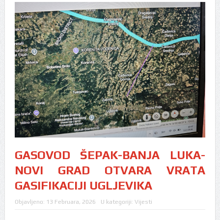
GASOVOD ŠEPAK-BANJA LUKA-
NOVI GRAD OTVARA VRATA
GASIFIKACIJI UGLJEVIKA
Objavljeno:
13 Februara, 2026
U kategoriji:
Vijesti