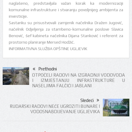
naglašeno, predstavljala važan korak ka modernizaciji
komunalne infrastrukture i stvaranju povoljnijeg ambijenta za
investicije.
Sastanku su prisustvovali zamjenik načelnika Dražen Jugović,
načelnik Odjeljenja za stambeno-komunalne poslove Slavica
Benović, šef kabineta načelnika Dijana Stanković i referent za
prostorno planiranje Mersed Hodžić.
INFORMATIVNA SLUŽBA OPŠTINE UGLJEVIK
Prethodni
OTPOČELI RADOVI NA IZGRADNJI VODOVODA
I IZMJEŠTANJU INFRASTRUKTURE U
NASELJIMA FALČIĆI I JABLANI
Sledeći
RUDARSKI RADOVI NEĆE UGROZITI BUNARE I
VODOSNABDIJEVANJE UGLJEVIKA