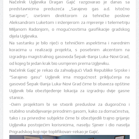
Načelnik Ugljevika Dragan Gajić razgovarao je danas sa
predstavnicima preduzeća „Sarajevo gas a.d. Istočno
Sarajevo“, izvršnim direktorom za tehničke poslove
Aleksandrom Luketom i inženjerom za mjerenje i telemetriju
Miljanom Radonjom, o mogućnostima gasifikacije gradskog
dijela Ugljevika.
Na sastanku je bilo riječi o tehničkim aspektima i narednim
koracima u realizaciji projekta, s posebnim akcentom na
izgradnju magistralnog gasovoda Šepak-Banja Luka-Novi Grad,
od kojeg bi jedan krak bio usmjeren prema Ugljeviku.
Načelnik Gajić je rekao da zahvaljujući Vladi Republike Srpske i
“Sarajevo gasu” Ugljevik ima mogućnost priključenja na
gasovod Šepak-Banja Luka-Novi Grad čime bi obaveza opštine
Ugljevik bila obezbjeđenje lokacija za izgradnju dvije gasne
stanice.
-Ovim projektom bi se stvorili preduslovi za dugoročno i
stabilno snabdijevanje prirodnim gasom, kako za domaćinstva,
tako i za privredne subjekte čime bi obezbjedili trajno grijanje
Ugljevika postojećim korisnicima, naselju Sjever i dio naselja
Prigradskog koji nije toplifikovan-rekao je Gajić.