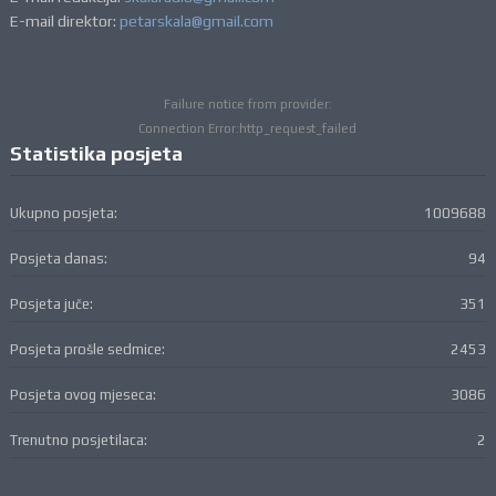
E-mail direktor:
petarskala@gmail.com
Failure notice from provider:
Connection Error:http_request_failed
Statistika posjeta
Ukupno posjeta:
1009688
Posjeta danas:
94
Posjeta juče:
351
Posjeta prošle sedmice:
2453
Posjeta ovog mjeseca:
3086
Trenutno posjetilaca:
2